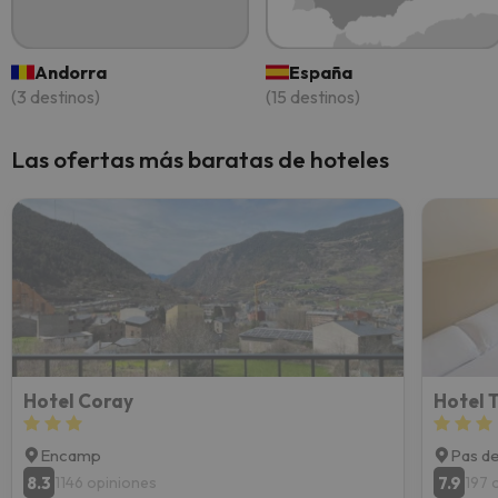
Andorra
España
(3 destinos)
(15 destinos)
Las ofertas más baratas de hoteles
Hotel Coray
Hotel 
Encamp
Pas de
8.3
7.9
1146 opiniones
197 