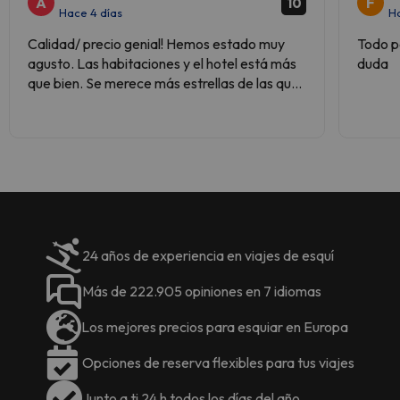
A
F
10
Hace 4 días
Ha
Calidad/ precio genial! Hemos estado muy
Todo p
agusto. Las habitaciones y el hotel está más
duda
que bien. Se merece más estrellas de las que
tiene.
24 años de experiencia en viajes de esquí
Más de 222.905 opiniones en 7 idiomas
Los mejores precios para esquiar en Europa
Opciones de reserva flexibles para tus viajes
Junto a ti 24 h todos los días del año