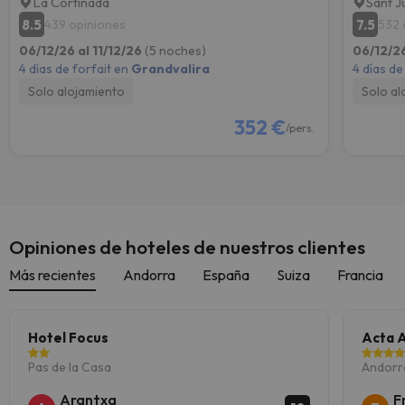
La Cortinada
Sant J
8.5
7.5
439 opiniones
532 
06/12/26 al 11/12/26
(5 noches)
06/12/26
4 días de forfait en
Grandvalira
4 días de
Solo alojamiento
Solo al
352 €
/pers.
Opiniones de hoteles de nuestros clientes
Más recientes
Andorra
España
Suiza
Francia
Hotel Focus
Acta 
Pas de la Casa
Andorra
Arantxa
F