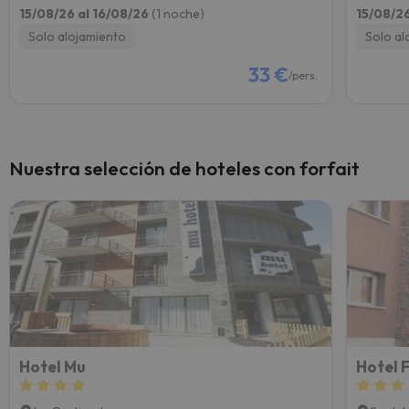
15/08/26 al 16/08/26
(1 noche)
15/08/2
Solo alojamiento
Solo al
33 €
/pers.
Nuestra selección de hoteles con forfait
Hotel Mu
Hotel 