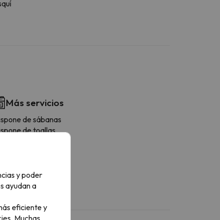
squí
Más servicios
ispone de sábanas
ispone de toallas
mpieza final
evera
enaje
esas/Sillas
ncias y poder
os ayudan a
ás eficiente y
ies.
Muchas