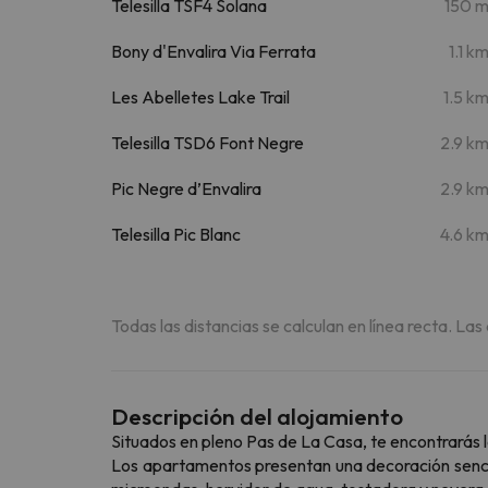
Telesilla TSF4 Solana
150 
Bony d'Envalira Via Ferrata
1.1 k
Les Abelletes Lake Trail
1.5 k
Telesilla TSD6 Font Negre
2.9 k
Pic Negre d’Envalira
2.9 k
Telesilla Pic Blanc
4.6 k
Todas las distancias se calculan en línea recta. Las
Descripción del alojamiento
Situados en pleno Pas de La Casa, te encontrarás 
Los apartamentos presentan una decoración sencil