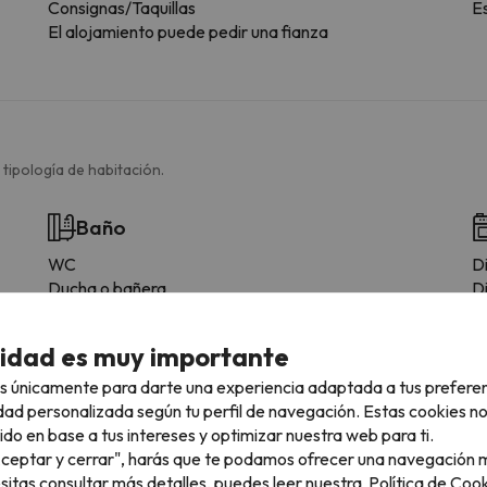
Consignas/Taquillas
E
El alojamiento puede pedir una fianza
 tipología de habitación.
Baño
WC
D
Ducha o bañera
D
Li
N
cidad es muy importante
M
M
s únicamente para darte una experiencia adaptada a tus prefere
dad personalizada según tu perfil de navegación. Estas cookies n
ido en base a tus intereses y optimizar nuestra web para ti.
"Aceptar y cerrar", harás que te podamos ofrecer una navegación m
esitas consultar más detalles, puedes leer nuestra
Política de Cook