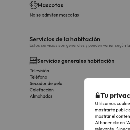
Mascotas
No se admiten mascotas
Servicios de la habitación
Estos servicios son generales y pueden variar según la
Servicios generales habitación
Televisión
Teléfono
Secador de pelo
Calefacción
Tu priva
Almohadas
Utilizamos cookie
mostrarte publici
mostrar el conten
Al hacer clic en 
relevante. Si nec