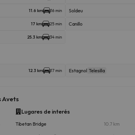
Soldeu
11.6 km
16 min
Canillo
17 km
25 min
25.3 km
34 min
Estagnol
Telesilla
12.3 km
17 min
s Avets
Lugares de interés
m
Tibetan Bridge
10.7 km