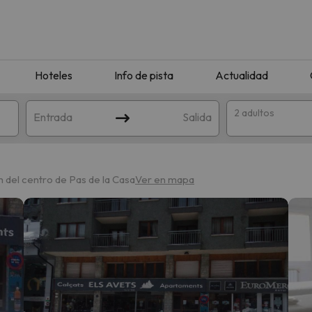
Hoteles
Info de pista
Actualidad
2 adultos
Entrada
Salida
m del centro de Pas de la Casa
Ver en mapa
que coincida con tu búsqueda. Prueba a modificar el destino.