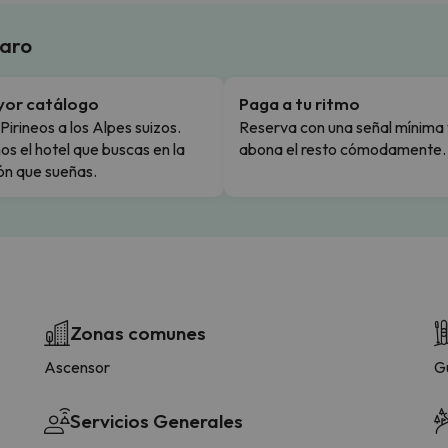
laro
yor catálogo
Paga a tu ritmo
Pirineos a los Alpes suizos.
Reserva con una señal mínima 
s el hotel que buscas en la
abona el resto cómodamente.
ón que sueñas.
Zonas comunes
Ascensor
G
Servicios Generales