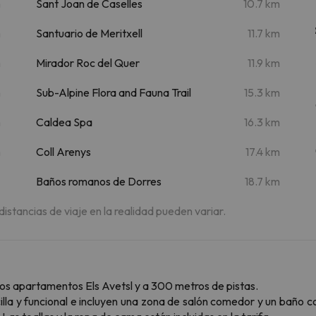
m
Sant Joan de Caselles
10.7 km
m
Santuario de Meritxell
11.7 km
m
Mirador Roc del Quer
11.9 km
m
Sub-Alpine Flora and Fauna Trail
15.3 km
m
Caldea Spa
16.3 km
m
Coll Arenys
17.4 km
Baños romanos de Dorres
18.7 km
 distancias de viaje en la realidad pueden variar.
los apartamentos Els Avetsl y a 300 metros de pistas.
la y funcional e incluyen una zona de salón comedor y un baño co