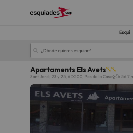
Esquí
Apartaments Els Avets
Esquí
Escapadas
Sant Jordi, 23 y 25, AD200, Pas de la Casa
A 56.7 
¡Vaya! No hemos encontrado ningún resultado 