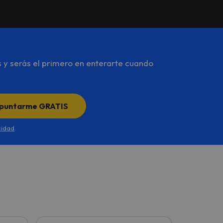
s y serás el primero en enterarte cuando
puntarme GRATIS
cidad
.