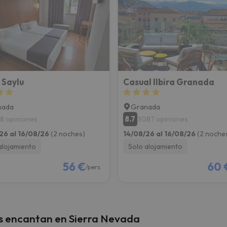
 Saylu
Casual Ilbira Granada
nada
Granada
8.7
18 opiniones
3087 opiniones
26 al 16/08/26
(2 noches)
14/08/26 al 16/08/26
(2 noche
alojamiento
Solo alojamiento
56 €
60 
/pers.
s encantan en Sierra Nevada