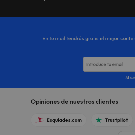
En tu mail tendrás gratis el mejor cont
Introduce tu email
Al su
Opiniones de nuestros clientes
Esquiades.com
Trustpilot