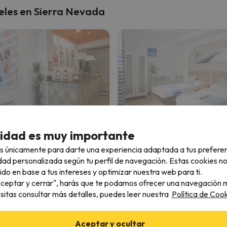
eles en Sierra Nevada
House Granada
Pensión Zacatin
cidad es muy importante
nada
Granada
s únicamente para darte una experiencia adaptada a tus prefere
6.5
12 opiniones
1167 opiniones
dad personalizada según tu perfil de navegación. Estas cookies n
ido en base a tus intereses y optimizar nuestra web para ti.
26 al 16/08/26
(2 noches)
14/08/26 al 16/08/26
(2 noche
"Aceptar y cerrar", harás que te podamos ofrecer una navegación m
alojamiento
Solo alojamiento
esitas consultar más detalles, puedes leer nuestra
Política de Cook
32 €
37 
/pers.
Aceptar y ocultar