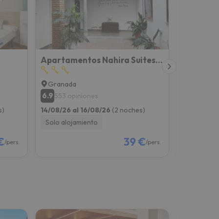
Apartamentos Nahira Suites 3000
Broz Hos
Granada
Granada
6.9
8.8
553 opiniones
1836 op
s)
14/08/26 al 16/08/26
(2 noches)
14/08/26 a
Solo alojamiento
Solo aloj
€
39 €
/pers.
/pers.