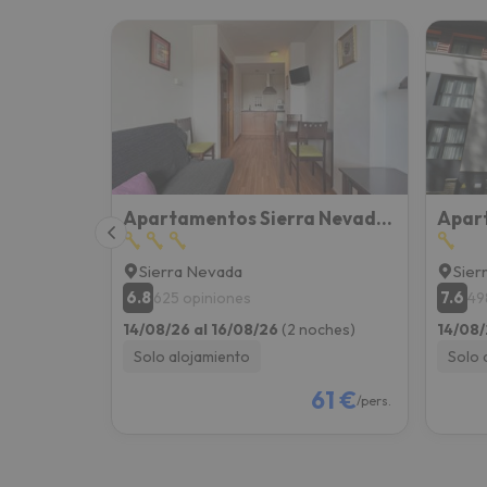
Apartamentos Sierra Nevada 3000
Sierra Nevada
Sier
6.8
7.6
625 opiniones
49
14/08/26 al 16/08/26
(2 noches)
14/08/
Solo alojamiento
Solo 
61 €
/pers.