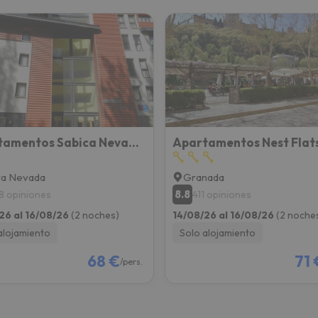
Apartamentos Sabica Nevada Gorbea
ra Nevada
Granada
8.8
8 opiniones
411 opiniones
26 al 16/08/26
(2 noches)
14/08/26 al 16/08/26
(2 noche
alojamiento
Solo alojamiento
68 €
71 
/pers.