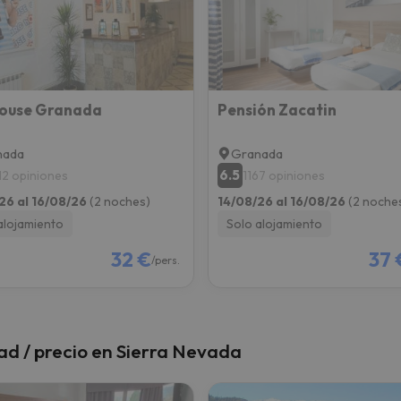
 el norte. En cuanto encuentre su brújula vuelve.
House Granada
Pensión Zacatin
nada
Granada
6.5
12 opiniones
1167 opiniones
26 al 16/08/26
(2 noches)
14/08/26 al 16/08/26
(2 noche
alojamiento
Solo alojamiento
32 €
37 
/pers.
dad / precio en Sierra Nevada