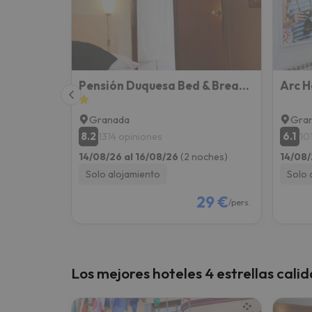
¡Vaya! Parece que nuestro buscador ha perdido
Pensión Duquesa Bed & Breakfast
Arc 
Granada
Gra
8.2
6.1
1314 opiniones
10
14/08/26 al 16/08/26
(2 noches)
14/08/
Solo alojamiento
Solo 
29 €
/pers.
Los mejores hoteles 4 estrellas cali