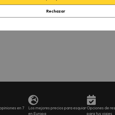
Rechazar
piniones en 7
Los mejores precios para esquiar
Opciones de res
en Europa
para tus viajes