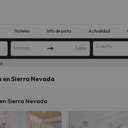
Hoteles
Info de pista
Actualidad
2 adultos
Entrada
Salida
da
a en Sierra Nevada
 en Sierra Nevada
que coincida con tu búsqueda. Prueba a modificar el destino.