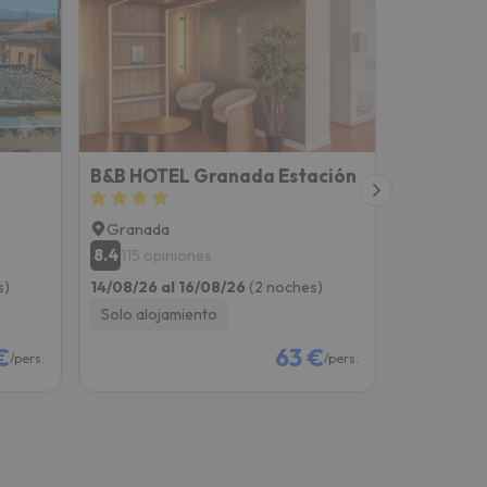
B&B HOTEL Granada Estación
Granada
Granada
8.4
8.7
115 opiniones
1418 op
s)
14/08/26 al 16/08/26
(2 noches)
14/08/26 a
Solo alojamiento
Solo aloj
€
63 €
/pers.
/pers.