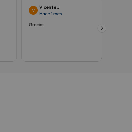
Vicente J
Car
V
C
Hace 1 mes
Hac
Gracias
Todo cor