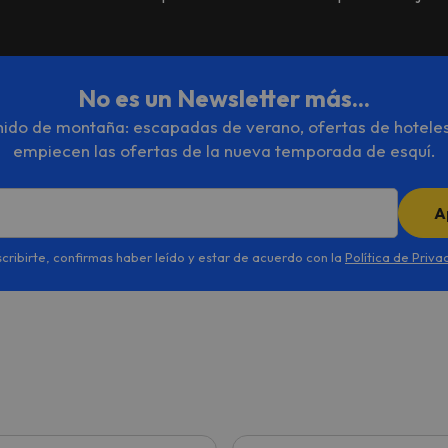
No es un Newsletter más...
enido de montaña: escapadas de verano, ofertas de hotele
empiecen las ofertas de la nueva temporada de esquí.
A
scribirte, confirmas haber leído y estar de acuerdo con la
Política de Priva