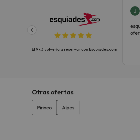
J
esqu
ofer
El 97.3 volvería a reservar con Esquiades.com
Otras ofertas
Pirineo
Alpes