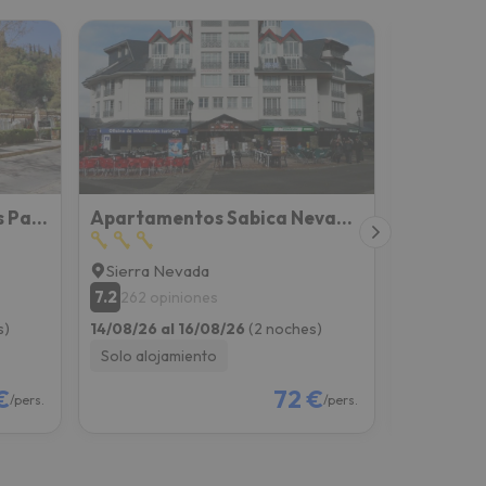
Apartamentos Nest Flats Paseo de los Tristes
Apartamentos Sabica Nevada Plaza
Luna Sui
Sierra Nevada
Granada
7.2
8.5
262 opiniones
496 op
s)
14/08/26 al 16/08/26
(2 noches)
14/08/26 a
Solo alojamiento
Solo aloj
€
72 €
/pers.
/pers.