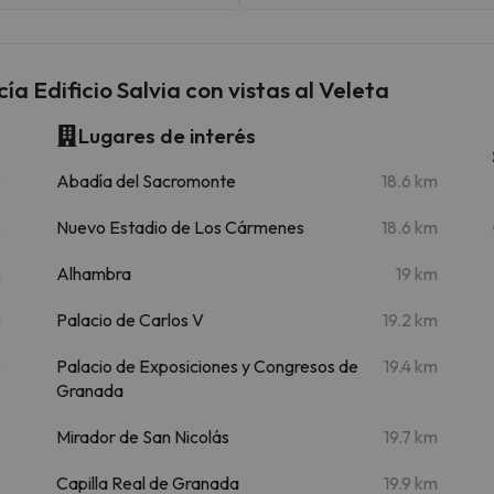
a Edificio Salvia con vistas al Veleta
Lugares de interés
m
Abadía del Sacromonte
18.6 km
m
Nuevo Estadio de Los Cármenes
18.6 km
m
Alhambra
19 km
m
Palacio de Carlos V
19.2 km
m
Palacio de Exposiciones y Congresos de
19.4 km
Granada
Mirador de San Nicolás
19.7 km
Capilla Real de Granada
19.9 km