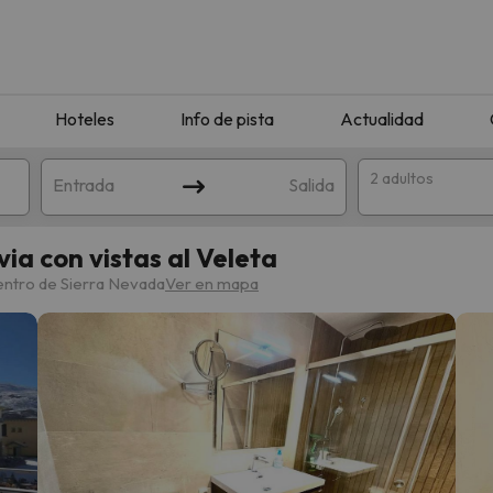
Hoteles
Info de pista
Actualidad
2 adultos
Entrada
Salida
via con vistas al Veleta
entro de Sierra Nevada
Ver en mapa
que coincida con tu búsqueda. Prueba a modificar el destino.