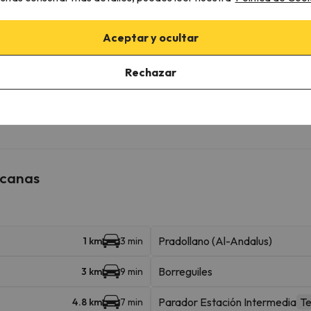
Aceptar y ocultar
 la posibilidad de reservar la plaza de parking con antelación.
Rechazar
ascotas.
rcanas
Pradollano (Al-Andalus)
1 km
3 min
Borreguiles
3 km
9 min
Parador Estación Intermedia
Te
4.8 km
7 min