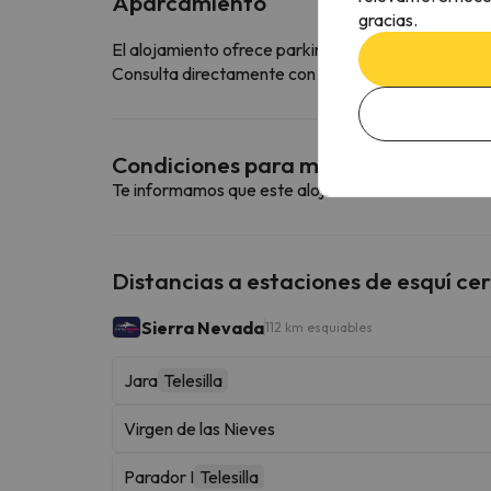
Aparcamiento
gracias.
El alojamiento ofrece parking interior gratuito
Consulta directamente con el alojamiento si ofrecen
Condiciones para mascotas
Te informamos que este alojamiento no admite m
Distancias a estaciones de esquí ce
Sierra Nevada
112 km esquiables
Jara
Telesilla
Virgen de las Nieves
Parador I
Telesilla