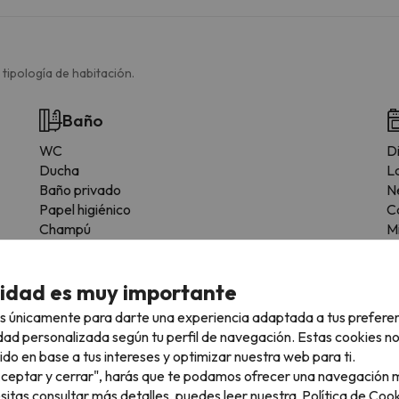
 tipología de habitación.
Baño
WC
D
Ducha
La
Baño privado
N
Papel higiénico
C
Champú
M
Gel de ducha
T
Ut
cidad es muy importante
Z
s únicamente para darte una experiencia adaptada a tus prefere
dad personalizada según tu perfil de navegación. Estas cookies n
ido en base a tus intereses y optimizar nuestra web para ti.
"Aceptar y cerrar", harás que te podamos ofrecer una navegación m
esitas consultar más detalles, puedes leer nuestra
Política de Cook