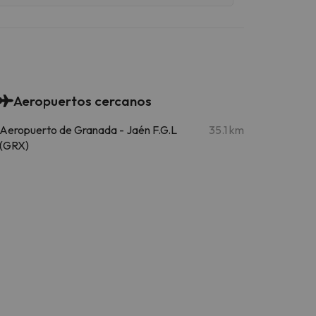
Aeropuertos cercanos
Aeropuerto de Granada - Jaén F.G.L
35.1 km
(GRX)