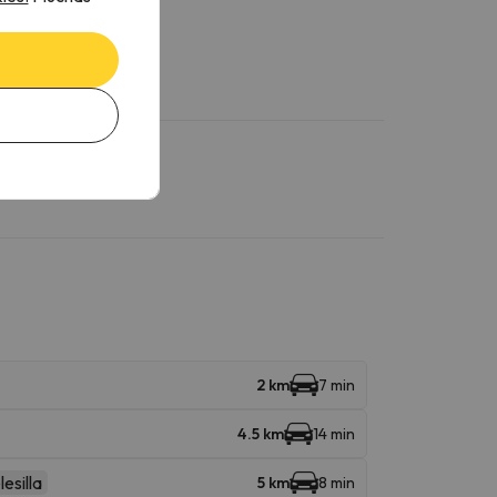
2 km
7 min
4.5 km
14 min
lesilla
5 km
8 min