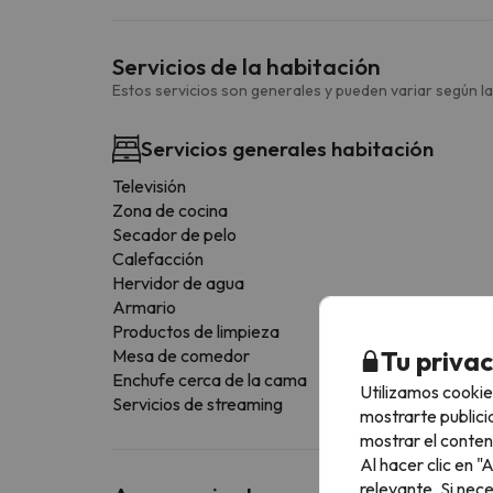
Servicios de la habitación
Estos servicios son generales y pueden variar según la
Servicios generales habitación
Televisión
Zona de cocina
Secador de pelo
Calefacción
Hervidor de agua
Armario
Productos de limpieza
Tu priva
Mesa de comedor
Enchufe cerca de la cama
Utilizamos cookie
Servicios de streaming
mostrarte publici
mostrar el conten
Al hacer clic en 
relevante. Si nec