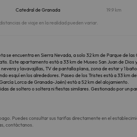
Catedral de Granada
19.9 km
 distancias de viaje en la realidad pueden variar.
eleta se encuentra en Sierra Nevada, a solo 32 km de Parque de la
 gratis. Este apartamento está a 33 km de Museo San Juan de Dios 
evera y lavavajillas, TV de pantalla plana, zona de estar y 1 baño
do esquí en los alrededores. Paseo de los Tristes está a 33 km de
García Lorca de Granada-Jaén) está a 52 km del alojamiento.
s de soltero o soltera ni fiestas similares. Gestionado por un par
pago. Puedes consultar sus tarifas directamente en el establecimi
as, contáctanos.