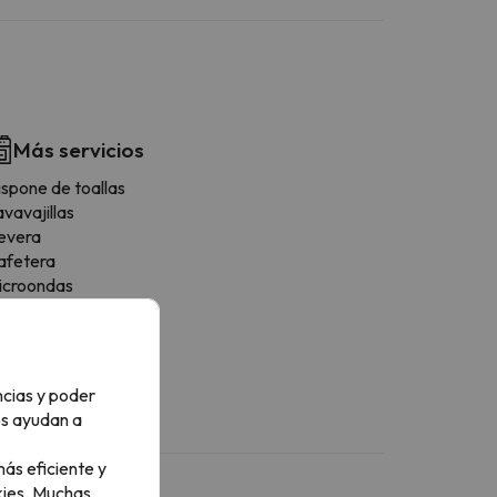
Más servicios
ispone de toallas
vavajillas
evera
afetera
icroondas
ostadora
ensilios de cocina
ona de comedor
ncias y poder
os ayudan a
ás eficiente y
ies.
Muchas