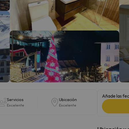
 el norte. En cuanto encuentre su brújula vuelve.
Añade las fec
Servicios
Ubicación
Excelente
Excelente
Ubicación y