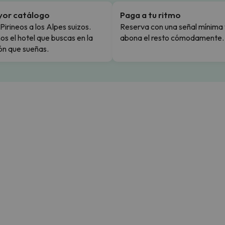
yor catálogo
Paga a tu ritmo
Pirineos a los Alpes suizos.
Reserva con una señal mínima 
s el hotel que buscas en la
abona el resto cómodamente.
ón que sueñas.