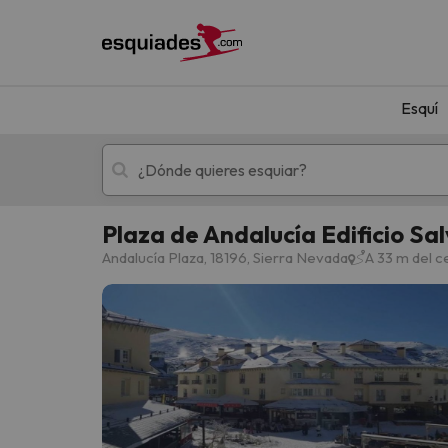
Esquí
Plaza de Andalucía Edificio Sal
Esquí
Escapadas
Andalucía Plaza, 18196, Sierra Nevada
A 33 m del c
¡Vaya! No hemos encontrado ningún resultado 