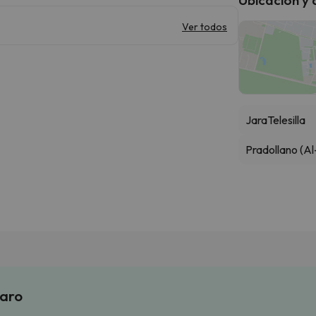
Ver todos
Jara
Telesilla
Pradollano (Al
laro