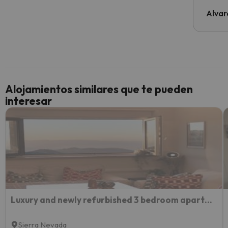
de tod
al cli
Alvar
he ten
culpa 
inmobi
y un t
cancel
cance
Alojamientos similares que te pueden
perfe
interesar
diner
Recom
vacaci
esquia
extra
yo.
Luxury and newly refurbished 3 bedroom apartment next to the slopes including indoor parking
Sierra Nevada