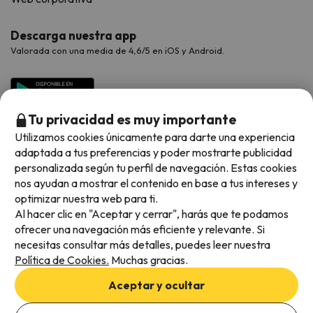
Descarga nuestra app
Valorada con una media de 4,6/5 en iOS y Android.
Tu privacidad es muy importante
Utilizamos cookies únicamente para darte una experiencia
adaptada a tus preferencias y poder mostrarte publicidad
personalizada según tu perfil de navegación. Estas cookies
nos ayudan a mostrar el contenido en base a tus intereses y
optimizar nuestra web para ti.
Métodos de pago disponibles
Al hacer clic en "Aceptar y cerrar", harás que te podamos
ofrecer una navegación más eficiente y relevante. Si
necesitas consultar más detalles, puedes leer nuestra
Política de Cookies.
Muchas gracias.
Condiciones generales
Aceptar y ocultar
Privacidad de datos
Añade las fechas para comprobar la disponibilidad