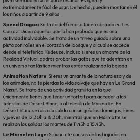
pista sentado en un esquí artesanal. Es ligero y
extremadamente fácil de usar. De hecho, pueden montar en él
los niños a partir de 9 años.
Speed Dragoz:
Se trata del famoso trineo ubicado en Les
Carroz. Dicen aquellos que lo han probado que es una
actividad inolvidable. Se trata de un trineo guiado sobre una
pista con raíles en el corazón del bosque y al cual se accede
desde el teleférico Kédeuze. Incluso si eres un amante de la
Realidad Virtual, podrás probar las gafas que te adentran en
un universo fantástico mientras estás realizando la bajada.
Animation Nature
: Si eres un amante de la naturaleza y de
los animales, no te pierdas la vida salvaje que hay en Le Grand
Massif. Se trata de una actividad gratuita en la que
únicamente tienes que tener un forfait para acceder a los
telesillas de Désert Blanc, o al telesilla de Marmotte. En
Désert Blanc se raliza la salida con un guía los domingos, lunes
y jueves de 12.30h a 15.30h, mientras que en Marmotte se
realizan las salidas los martes de 11.45h a 15.45h.
Le Marvel en Luge:
Si nunca te cansas de las bajadas en