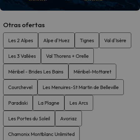
Otras ofertas
Les 2 Alpes
Alpe d'Huez
Tignes
Val d'Isère
Les 3 Vallées
Val Thorens + Orelle
Méribel - Brides Les Bains
Méribel-Mottaret
Courchevel
Les Menuires-St Martin de Belleville
Paradiski
La Plagne
Les Arcs
Les Portes du Soleil
Avoriaz
Chamonix Montblanc Unlimited