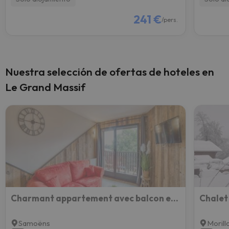
241 €
/pers.
Nuestra selección de ofertas de hoteles en
Le Grand Massif
Charmant appartement avec balcon et commodités modernes
Chalet
Samoëns
Morill