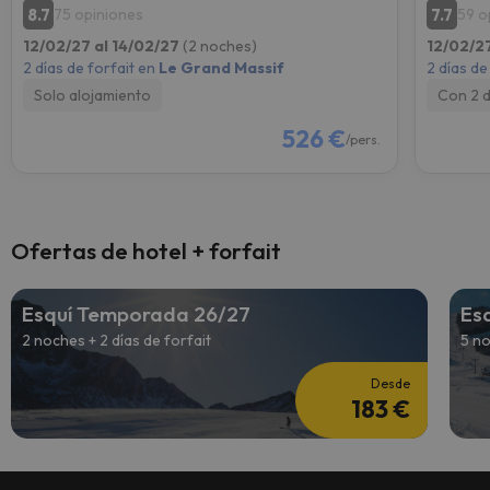
8.7
7.7
75 opiniones
59 o
12/02/27 al 14/02/27
(2 noches)
12/02/2
2 días de forfait en
Le Grand Massif
2 días de
Solo alojamiento
Con 2 
526 €
/pers.
Ofertas de hotel + forfait
Esquí Temporada 26/27
Es
2 noches + 2 días de forfait
5 no
Desde
183 €