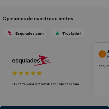
Opiniones de nuestros clientes
Esquiades.com
Trustpilot
J
H
esqui
El 97.3 volvería a reservar con Esquiades.com