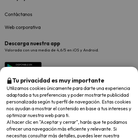
Contáctanos
Web corporativa
Descarga nuestra app
Valorada con una media de 4,6/5 en iOS y Android.
Tu privacidad es muy importante
Utilizamos cookies únicamente para darte una experiencia
adaptada a tus preferencias y poder mostrarte publicidad
personalizada según tu perfil de navegación. Estas cookies
nos ayudan a mostrar el contenido en base a tus intereses y
optimizar nuestra web para ti.
Métodos de pago disponibles
Al hacer clic en "Aceptar y cerrar", harás que te podamos
ofrecer una navegación más eficiente y relevante. Si
necesitas consultar más detalles, puedes leer nuestra