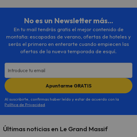
No es un Newsletter más...
En tu mail tendrás gratis el mejor contenido de
montaña: escapadas de verano, ofertas de hoteles y
serás el primero en enterarte cuando empiecen las
ofertas de la nueva temporada de esquí.
Introduce tu email
Apuntarme GRATIS
Al suscribirte, confirmas haber leído y estar de acuerdo con la
Política de Privacidad
.
Últimas noticias en Le Grand Massif