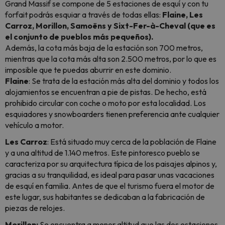
Grand Massif se compone de 5 estaciones de esquí y con tu
forfait podrás esquiar a través de todas ellas:
Flaine, Les
Carroz, Morillon, Samoëns y Sixt-Fer-à-Cheval (que es
el conjunto de pueblos más pequeños).
Además, la cota más baja de la estación son 700 metros,
mientras que la cota más alta son 2.500 metros, por lo que es
imposible que te puedas aburrir en este dominio.
Flaine
: Se trata de la estación más alta del dominio y todos los
alojamientos se encuentran a pie de pistas. De hecho, está
prohibido circular con coche o moto por esta localidad. Los
esquiadores y
snowboarders
tienen preferencia ante cualquier
vehículo a motor.
Les Carroz
: Está situado muy cerca de la población de Flaine
y a una altitud de 1.140 metros. Este pintoresco pueblo se
caracteriza por su arquitectura típica de los paisajes alpinos y,
gracias a su tranquilidad, es ideal para pasar unas vacaciones
de esquí en familia. Antes de que el turismo fuera el motor de
este lugar, sus habitantes se dedicaban a la fabricación de
piezas de relojes.
Morillon:
Se encuentra a menor altitud que las dos estaciones