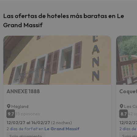
Las ofertas de hoteles más baratas en Le
Grand Massif
ANNEXE 1888
Magland
Les C
9.7
8.7
35 opiniones
42 o
12/02/27 al 14/02/27
(2 noches)
12/02/2
2 días de forfait en
Le Grand Massif
2 días de
Solo alojamiento
Solo al