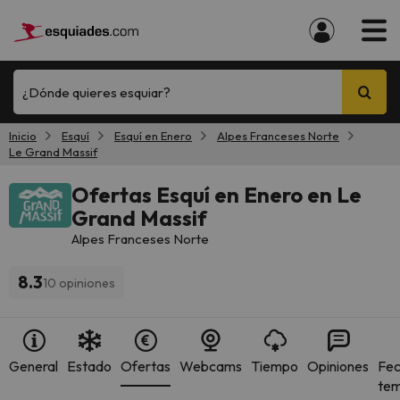
¿Dónde quieres esquiar?
Inicio
Esquí
Esquí en Enero
Alpes Franceses Norte
Le Grand Massif
Ofertas Esquí en Enero en Le
Grand Massif
Alpes Franceses Norte
8.3
10 opiniones
General
Estado
Ofertas
Webcams
Tiempo
Opiniones
Fec
te