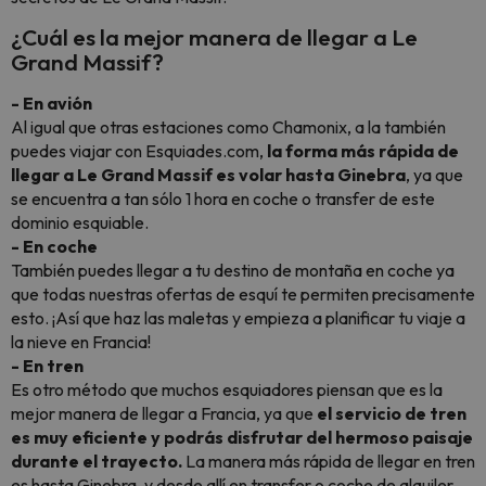
¿Cuál es la mejor manera de llegar a Le
Grand Massif?
- En avión
Al igual que otras estaciones como Chamonix, a la también
puedes viajar con Esquiades.com,
la forma más rápida de
llegar a Le Grand Massif es volar hasta Ginebra
, ya que
se encuentra a tan sólo 1 hora en coche o transfer de este
dominio esquiable.
- En coche
También puedes llegar a tu destino de montaña en coche ya
que todas nuestras ofertas de esquí te permiten precisamente
esto. ¡Así que haz las maletas y empieza a planificar tu viaje a
la nieve en Francia!
- En tren
Es otro método que muchos esquiadores piensan que es la
mejor manera de llegar a Francia, ya que
el servicio de tren
es muy eficiente y podrás disfrutar del hermoso paisaje
durante el trayecto.
La manera más rápida de llegar en tren
es hasta Ginebra, y desde allí en transfer o coche de alquiler