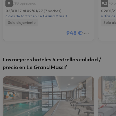
9
9.2
793 opiniones
70 o
02/01/27 al 09/01/27
(7 noches)
02/01/2
6 días de forfait en
Le Grand Massif
6 días de
Solo alojamiento
Solo al
948 €
/pers.
Los mejores hoteles 4 estrellas calidad /
precio en Le Grand Massif