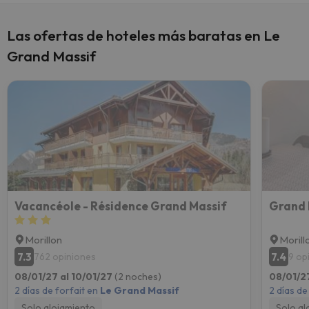
Las ofertas de hoteles más baratas en Le
Grand Massif
Vacancéole - Résidence Grand Massif
Morillon
Morill
7.3
7.4
762 opiniones
9 op
08/01/27 al 10/01/27
(2 noches)
08/01/2
2 días de forfait en
Le Grand Massif
2 días de
Solo alojamiento
Solo al