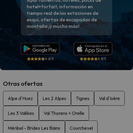
Apartamentos, hoteles, packs de
hotel+forfait, información en
tiempo real de las estaciones de
esquí, ofertas de escapadas de
montaña ¡y mucho más!
4.6/5
4.8/5
Otras ofertas
Alpe d'Huez
Les 2 Alpes
Tignes
Val d'Isère
Les 3 Vallées
Val Thorens + Orelle
Méribel - Brides Les Bains
Courchevel