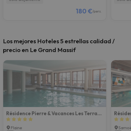
180 €
/pers.
Los mejores Hoteles 5 estrellas calidad /
precio en Le Grand Massif
Résidence Pierre & Vacances Les Terrasses d'Helios
Réside
Flaine
Samo