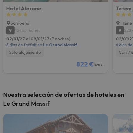
Hotel Alexane
Totem,
Samoëns
Flaine
9
9
421 opiniones
222 
02/01/27 al 09/01/27
(7 noches)
02/01/2
6 días de forfait en
Le Grand Massif
6 días de
Solo alojamiento
Con 7 
822 €
/pers.
Nuestra selección de ofertas de hoteles en
Le Grand Massif