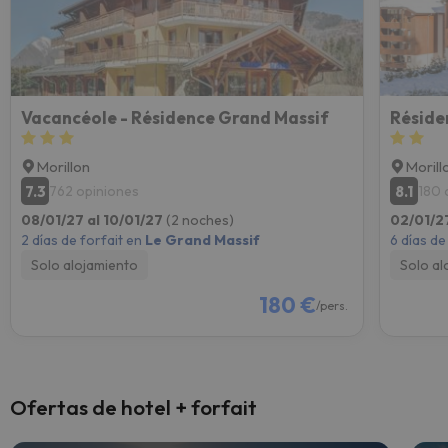
Vacancéole - Résidence Grand Massif
Réside
Morillon
Morill
7.3
8.1
762 opiniones
180 
08/01/27 al 10/01/27
(2 noches)
02/01/2
2 días de forfait en
Le Grand Massif
6 días de
Solo alojamiento
Solo al
180 €
/pers.
Ofertas de hotel + forfait