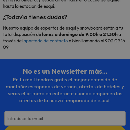
hasta la estación de esquí.
¿Todavía tienes dudas?
Nuestro equipo de expertos de esquí y snowboard están a tu
total disposición de
lunes a domingo de 9:00h a 21.30h
a
través del
apartado de contacto
o bien llamando al 902 09 16
09.
No es un Newsletter más...
En tu mail tendrás gratis el mejor contenido de
montaña: escapadas de verano, ofertas de hoteles y
serás el primero en enterarte cuando empiecen las
ofertas de la nueva temporada de esquí.
Introduce tu email