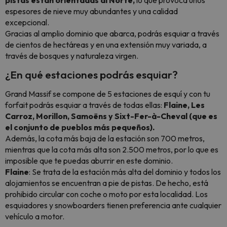
pistas están orientadas al Norte,
lo que provoca unos
espesores de nieve muy abundantes y una calidad
excepcional.
Gracias al amplio dominio que abarca, podrás esquiar a través
de cientos de hectáreas y en una extensión muy variada, a
través de bosques y naturaleza virgen.
¿En qué estaciones podrás esquiar?
Grand Massif se compone de 5 estaciones de esquí y con tu
forfait podrás esquiar a través de todas ellas:
Flaine, Les
Carroz, Morillon, Samoëns y Sixt-Fer-à-Cheval (que es
el conjunto de pueblos más pequeños).
Además, la cota más baja de la estación son 700 metros,
mientras que la cota más alta son 2.500 metros, por lo que es
imposible que te puedas aburrir en este dominio.
Flaine
: Se trata de la estación más alta del dominio y todos los
alojamientos se encuentran a pie de pistas. De hecho, está
prohibido circular con coche o moto por esta localidad. Los
esquiadores y
snowboarders
tienen preferencia ante cualquier
vehículo a motor.