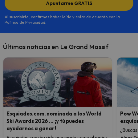
Apuntarme GRATIS
Al suscribirte, confirmas haber leído y estar de acuerdo con la
Política de Privacidad
.
Últimas noticias en Le Grand Massif
Esquiades.com, nominada a los World
Pow We
Ski Awards 2026 … ¡y tú puedes
esquiar
ayudarnos a ganar!
¿Buscas 
Esquiades.com ha sido nominada como el mejor
Alpes F