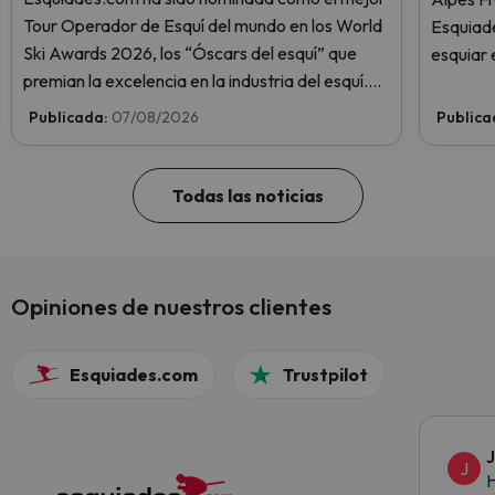
Tour Operador de Esquí del mundo en los World
Esquiade
Ski Awards 2026, los “Óscars del esquí” que
esquiar 
premian la excelencia en la industria del esquí.
¡Vota ahora y ayúdanos a alcanzar la cima!
Publicada:
07/08/2026
Publica
Todas las noticias
Opiniones de nuestros clientes
Esquiades.com
Trustpilot
J
H