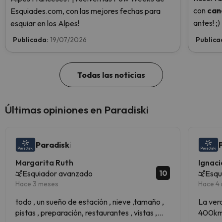
con
can
Esquiades.com, con las mejores fechas para
antes! ;)
esquiar en los Alpes!
Publicada:
19/07/2026
Publica
Todas las noticias
Últimas opiniones en Paradiski
Paradiski
Margarita Ruth
Ignaci
10
Esquiador avanzado
Esqu
Hace 3 meses
Hace 4
todo , un sueño de estación , nieve ,tamaño ,
La ver
pistas , preparación, restaurantes , vistas ,
400km 