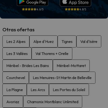
4.6/5
4.8/5
Otras ofertas
Les 2 Alpes
Alpe d'Huez
Tignes
Val d'Isère
Les 3 Vallées
Val Thorens + Orelle
Méribel - Brides Les Bains
Méribel-Mottaret
Courchevel
Les Menuires-St Martin de Belleville
La Plagne
Les Arcs
Les Portes du Soleil
Avoriaz
Chamonix Montblanc Unlimited