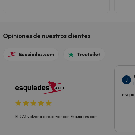
entorno , pueblos
Buena 
(más m
Servici
Opiniones de nuestros clientes
Esquiades.com
Trustpilot
J
H
esqui
El 97.3 volvería a reservar con Esquiades.com