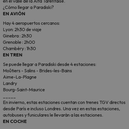
en el valle de la Alta Tarentaise.
¿Cómo llegar a Paradiski?
EN AVIÓN
Hay 4 aeropuertos cercanos:
Lyon: 2h30 de viaje
Ginebra : 2h30
Grenoble : 2h00
Chambéry : 1h30
EN TREN
Se puede llegar a Paradiski desde 4 estaciones:
Moûtiers - Salins - Brides-les-Bains
Aime-La-Plagne
Landry
Bourg-Saint-Maurice
_____
En invierno, estas estaciones cuentan con trenes TGV directos
desde París e incluso Londres. Una vez en estas estaciones,
autobuses y funiculares le llevarán a las estaciones.
EN COCHE