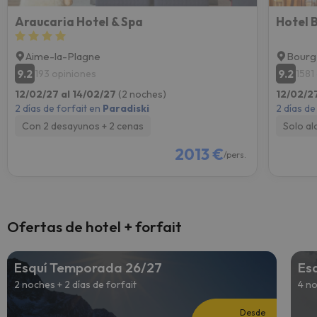
Araucaria Hotel & Spa
Hotel 
Aime-la-Plagne
Bourg
9.2
9.2
193 opiniones
1581
12/02/27 al 14/02/27
(2 noches)
12/02/2
2 días de forfait en
Paradiski
2 días de
Con 2 desayunos + 2 cenas
Solo al
2013 €
/pers.
Ofertas de hotel + forfait
Esquí Temporada 26/27
Es
2 noches + 2 días de forfait
4 no
Desde