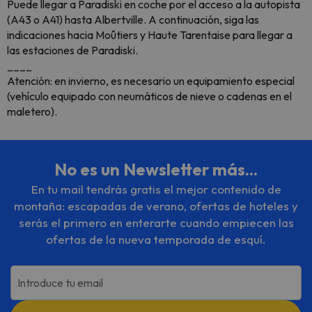
Puede llegar a Paradiski en coche por el acceso a la autopista
(A43 o A41) hasta Albertville. A continuación, siga las
indicaciones hacia Moûtiers y Haute Tarentaise para llegar a
las estaciones de Paradiski.
____
Atención: en invierno, es necesario un equipamiento especial
(vehículo equipado con neumáticos de nieve o cadenas en el
maletero).
No es un Newsletter más...
En tu mail tendrás gratis el mejor contenido de
montaña: escapadas de verano, ofertas de hoteles y
serás el primero en enterarte cuando empiecen las
ofertas de la nueva temporada de esquí.
Introduce tu email