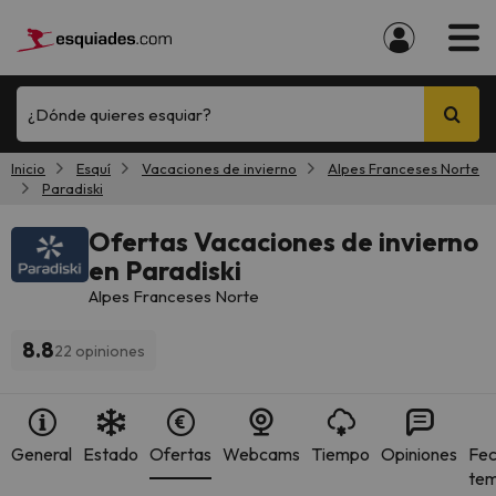
¿Dónde quieres esquiar?
Inicio
Esquí
Vacaciones de invierno
Alpes Franceses Norte
Paradiski
Ofertas Vacaciones de invierno
en Paradiski
Alpes Franceses Norte
8.8
22 opiniones
General
Estado
Ofertas
Webcams
Tiempo
Opiniones
Fec
te