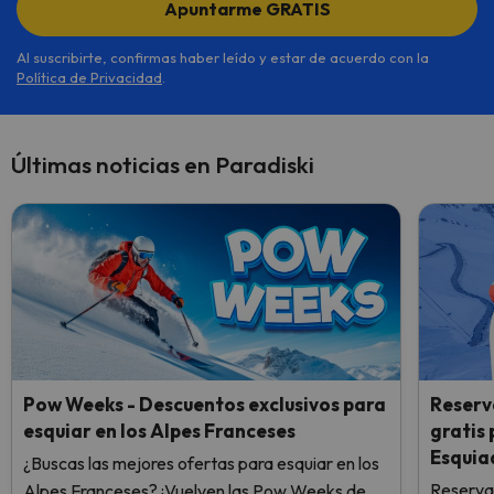
Apuntarme GRATIS
Al suscribirte, confirmas haber leído y estar de acuerdo con la
Política de Privacidad
.
Últimas noticias en Paradiski
Pow Weeks - Descuentos exclusivos para
Reserv
esquiar en los Alpes Franceses
gratis
Esquia
¿Buscas las mejores ofertas para esquiar en los
Reserva
Alpes Franceses? ¡Vuelven las Pow Weeks de