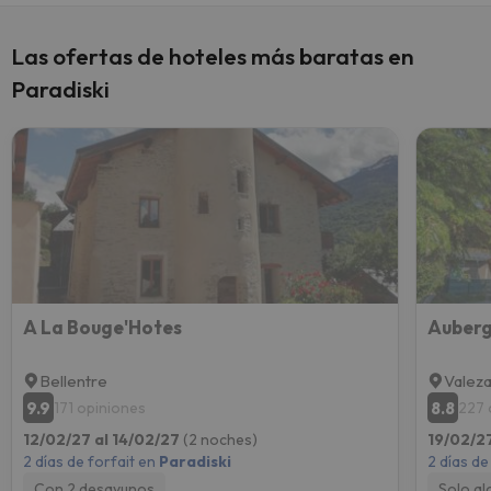
Las ofertas de hoteles más baratas en
Paradiski
A La Bouge'Hotes
Auberg
Bellentre
Valez
9.9
8.8
171 opiniones
227 
12/02/27 al 14/02/27
(2 noches)
19/02/2
2 días de forfait en
Paradiski
2 días de
Con 2 desayunos
Solo al