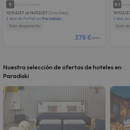
9
9.7
223 opiniones
46 o
12/02/27 al 14/02/27
(2 noches)
19/02/2
2 días de forfait en
Paradiski
2 días de
Solo alojamiento
Solo al
378 €
/pers.
Nuestra selección de ofertas de hoteles en
Paradiski