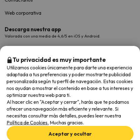
Web corporativa
Descarga nuestra app
Valorada con una media de 4,6/5 en iOS y Android.
Tu privacidad es muy importante
Utilizamos cookies únicamente para darte una experiencia
adaptada a tus preferencias y poder mostrarte publicidad
personalizada según tu perfil de navegación. Estas cookies
nos ayudan a mostrar el contenido en base a tus intereses y
optimizar nuestra web para ti.
Al hacer clic en "Aceptar y cerrar", harás que te podamos
Métodos de pago disponibles
ofrecer una navegación más eficiente y relevante. Si
necesitas consultar más detalles, puedes leer nuestra
Política de Cookies.
Muchas gracias.
Aceptar y ocultar