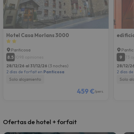
Hotel Casa Morlans 3000
edific
Panticosa
Panti
8.5
9
1098 opiniones
73 o
28/12/26 al 31/12/26
(3 noches)
28/12/26
2 días de forfait en
Panticosa
2 días de
Solo alojamiento
Solo al
459 €
/pers.
Ofertas de hotel + forfait