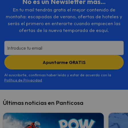
No es un Newsletter más...
En tu mail tendrás gratis el mejor contenido de
montaña: escapadas de verano, ofertas de hoteles y
serás el primero en enterarte cuando empiecen las
ofertas de la nueva temporada de esquí.
Introduce tu email
Apuntarme GRATIS
Al suscribirte, confirmas haber leído y estar de acuerdo con la
Política de Privacidad
.
Últimas noticias en Panticosa