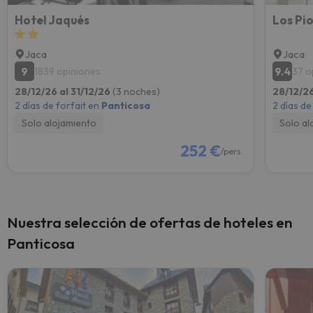
Hotel Jaqués
Los Pio
Jaca
Jaca
9
9.4
1839 opiniones
37 o
28/12/26 al 31/12/26
(3 noches)
28/12/26
2 días de forfait en
Panticosa
2 días de
Solo alojamiento
Solo al
252 €
/pers.
Nuestra selección de ofertas de hoteles en
Panticosa