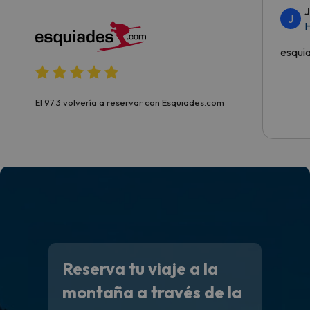
J
H
esqui
El 97.3 volvería a reservar con Esquiades.com
Reserva tu viaje a la
montaña a través de la