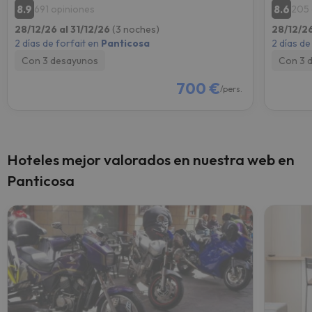
8.9
8.6
691 opiniones
205 
28/12/26 al 31/12/26
(3 noches)
28/12/26
2 días de forfait en
Panticosa
2 días de
Con 3 desayunos
Con 3 
700 €
/pers.
Hoteles mejor valorados en nuestra web en
Panticosa