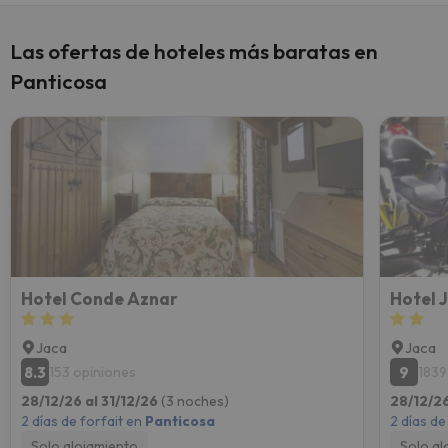
Las ofertas de hoteles más baratas en
Panticosa
Hotel Conde Aznar
Hotel 
Jaca
Jaca
8.3
9
153 opiniones
1839
28/12/26 al 31/12/26
(3 noches)
28/12/26
2 días de forfait en
Panticosa
2 días de
Solo alojamiento
Solo al