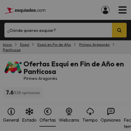
¿Dónde quieres esquiar?
Inicio
Esquí
Esquí en Fin de Año
Pirineo Aragonés
Panticosa
Ofertas Esquí en Fin de Año en
Panticosa
Pirineo Aragonés
7.6
328 opiniones
General
Estado
Ofertas
Webcams
Tiempo
Opiniones
Fec
te