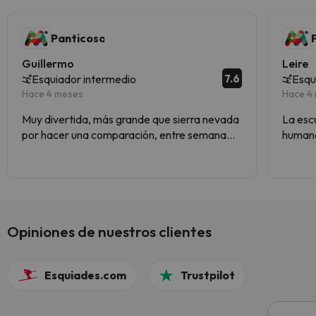
Panticosa
Guillermo
Leire
7.6
Esquiador intermedio
Esqu
Hace 4 meses
Hace 4
Muy divertida, más grande que sierra nevada
La escue
por hacer una comparación, entre semana
humano
vacía genial las conexiones para subir a pistas
la esta
y hay incluso otro valle entero.
las pi
Opiniones de nuestros clientes
Esquiades.com
Trustpilot