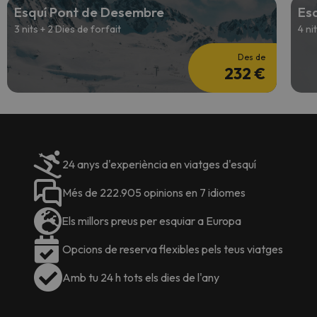
Esquí Pont de Desembre
Es
3 nits + 2 Dies de forfait
4 ni
Des de
232 €
24 anys d'experiència en viatges d'esquí
Més de 222.905 opinions en 7 idiomes
Els millors preus per esquiar a Europa
Opcions de reserva flexibles pels teus viatges
Amb tu 24 h tots els dies de l'any