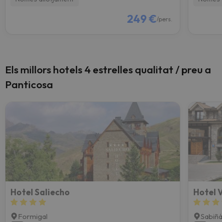
249 €
/pers.
Els millors hotels 4 estrelles qualitat / preu a
Panticosa
Hotel Saliecho
Hotel V
Formigal
Sabiñ