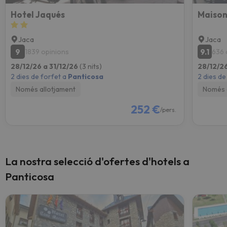
Hotel Jaqués
Maison
Jaca
Jaca
9
9.1
1839 opinions
636 
28/12/26 a 31/12/26
(3 nits)
28/12/26
2 dies de forfet a
Panticosa
2 dies de
Només allotjament
Només 
252 €
/pers.
La nostra selecció d'ofertes d'hotels a
Panticosa