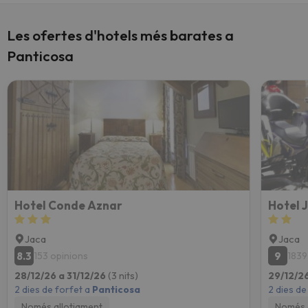
Les ofertes d'hotels més barates a
Panticosa
Hotel Conde Aznar
Hotel 
Jaca
Jaca
8.3
9
153 opinions
1839
28/12/26 a 31/12/26
(3 nits)
29/12/2
2 dies de forfet a
Panticosa
2 dies de
Només allotjament
Només 