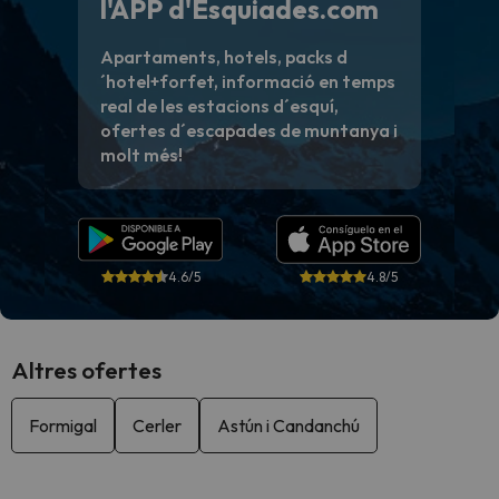
l'APP d'Esquiades.com
Apartaments, hotels, packs d
´hotel+forfet, informació en temps
real de les estacions d´esquí,
ofertes d´escapades de muntanya i
molt més!
4.6/5
4.8/5
Altres ofertes
Formigal
Cerler
Astún i Candanchú