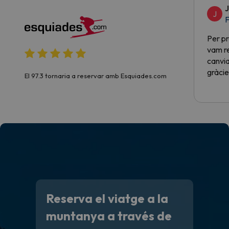
J
J
F
Per pr
vam re
canvia
gràcie
El 97.3 tornaria a reservar amb Esquiades.com
Reserva el viatge a la
muntanya a través de