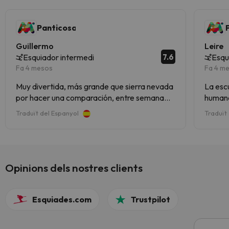
Panticosa
Guillermo
Leire
7.6
Esquiador intermedi
Esqu
Fa 4 mesos
Fa 4 m
Muy divertida, más grande que sierra nevada
La escue
por hacer una comparación, entre semana
humano
vacía genial las conexiones para subir a pistas
la esta
Traduït del Espanyol
Traduït
y hay incluso otro valle entero.
las pi
Opinions dels nostres clients
Esquiades.com
Trustpilot