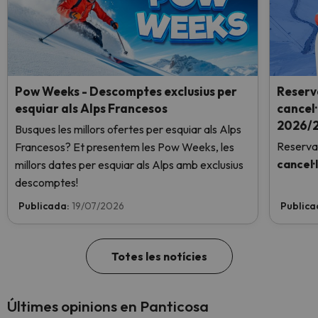
Pow Weeks - Descomptes exclusius per
Reserv
esquiar als Alps Francesos
cancel·
2026/2
Busques les millors ofertes per esquiar als Alps
Reserva
Francesos? Et presentem les Pow Weeks, les
cancel·
millors dates per esquiar als Alps amb exclusius
descomptes!
Publicada:
19/07/2026
Publica
Totes les notícies
Últimes opinions en Panticosa