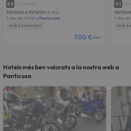
8.9
9.1
691 opinions
527 
28/12/26 a 31/12/26
(3 nits)
28/12/26
2 dies de forfet a
Panticosa
2 dies de
Amb 3 esmorzars
Amb 3 
700 €
/pers.
Hotels més ben valorats a la nostra web a
Panticosa