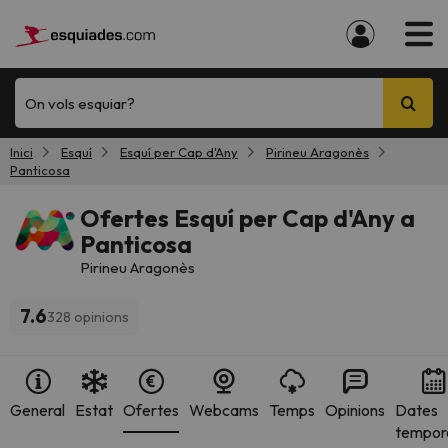
On vols esquiar?
Inici
Esquí
Esquí per Cap d'Any
Pirineu Aragonès
Panticosa
Ofertes Esquí per Cap d'Any a
Panticosa
Pirineu Aragonès
7.6
328 opinions
General
Estat
Ofertes
Webcams
Temps
Opinions
Dates
tempor