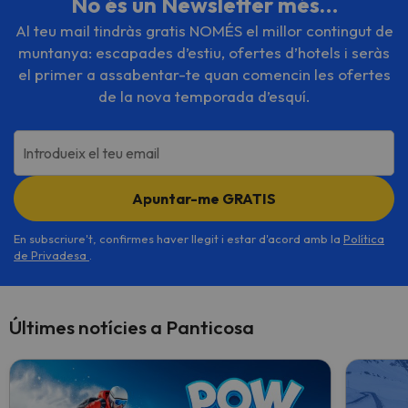
No és un Newsletter més…
Al teu mail tindràs gratis NOMÉS el millor contingut de
muntanya: escapades d’estiu, ofertes d’hotels i seràs
el primer a assabentar-te quan comencin les ofertes
de la nova temporada d’esquí.
Introdueix el teu email
Apuntar-me GRATIS
En subscriure't, confirmes haver llegit i estar d'acord amb la
Política
de Privadesa
.
Últimes notícies a Panticosa