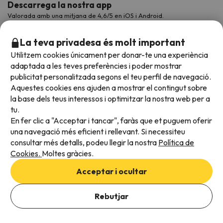
Descarrega la nostra app
Valorada amb una mitjana de 4,6/5 en iOS i Android.
La teva privadesa és molt important
Utilitzem cookies únicament per donar-te una experiència
adaptada a les teves preferències i poder mostrar
publicitat personalitzada segons el teu perfil de navegació.
Aquestes cookies ens ajuden a mostrar el contingut sobre
la base dels teus interessos i optimitzar la nostra web per a
tu.
En fer clic a "Acceptar i tancar", faràs que et puguem oferir
Acceptem
una navegació més eficient i rellevant. Si necessiteu
consultar més detalls, podeu llegir la nostra
Política de
Cookies.
Moltes gràcies.
Condicions generals
Acceptar i ocultar
Privadesa de dades
Política de cookies
Rebutjar
Viajes para ti S.L.U. Copyright © Esquiades.com 2002-2026