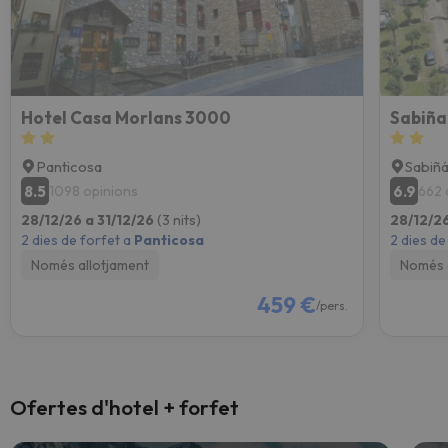
Hotel Casa Morlans 3000
Sabiña
Panticosa
Sabiñ
8.5
6.9
1098 opinions
662 
28/12/26 a 31/12/26
(3 nits)
28/12/26
2 dies de forfet a
Panticosa
2 dies de
Només allotjament
Només 
459 €
/pers.
Ofertes d'hotel + forfet