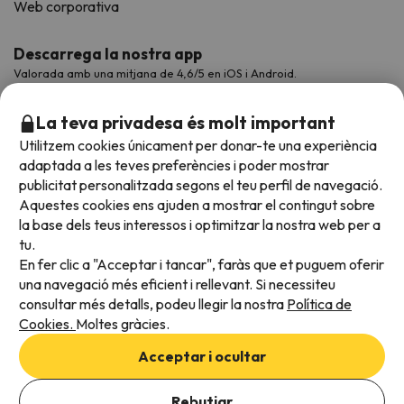
Web corporativa
Descarrega la nostra app
Valorada amb una mitjana de 4,6/5 en iOS i Android.
La teva privadesa és molt important
Utilitzem cookies únicament per donar-te una experiència
adaptada a les teves preferències i poder mostrar
publicitat personalitzada segons el teu perfil de navegació.
Aquestes cookies ens ajuden a mostrar el contingut sobre
la base dels teus interessos i optimitzar la nostra web per a
tu.
En fer clic a "Acceptar i tancar", faràs que et puguem oferir
Acceptem
una navegació més eficient i rellevant. Si necessiteu
consultar més detalls, podeu llegir la nostra
Política de
Cookies.
Moltes gràcies.
Condicions generals
Acceptar i ocultar
Privadesa de dades
Afegeix les dates per comprovar la disponibilitat
Política de cookies
Rebutjar