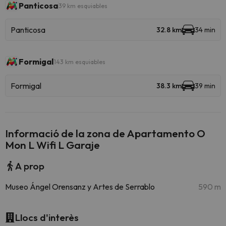
Panticosa
39 km esquiables
Panticosa
32.8 km
34 min
Formigal
143 km esquiables
Formigal
38.3 km
39 min
Informació de la zona de Apartamento O
Mon L Wifi L Garaje
A prop
Museo Ángel Orensanz y Artes de Serrablo
590 m
Llocs d'interès