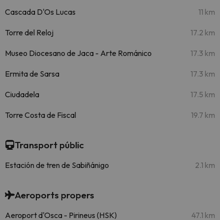
Cascada D'Os Lucas
11 km
Torre del Reloj
17.2 km
Museo Diocesano de Jaca - Arte Románico
17.3 km
Ermita de Sarsa
17.3 km
Ciudadela
17.5 km
Torre Costa de Fiscal
19.7 km
Transport públic
Estación de tren de Sabiñánigo
2.1 km
Aeroports propers
Aeroport d'Osca - Pirineus (HSK)
47.1 km