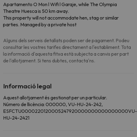
Apartamento O Mon l Wifi l Garaje, while The Olympia
Theatre Huesca is 50 km away.
This property will not accommodate hen, stag or similar
parties. Managed by a private host
Alguns dels serveis detallats poden ser de pagament. Podeu
consultar les vostres tarifes directament a l'establiment. Tota
la informació d'aquesta fitxa està subjecta a canvis per part
de l'allotjament. Si tens dubtes, contacta'ns.
Informació legal
Aquest allotjament és gestionat per un particular.
Número de llicència: 000000, VU-HU-24-242,
ESFCTU0000220120005247920000000000000000VU-
HU-24-2421