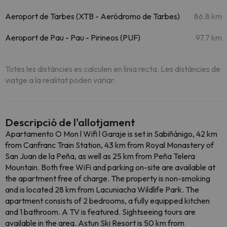
Aeroport de Tarbes (XTB - Aeródromo de Tarbes)
86.8 km
Aeroport de Pau - Pau - Pirineos (PUF)
97.7 km
Totes les distàncies es calculen en línia recta. Les distàncies de
viatge a la realitat poden variar.
Descripció de l'allotjament
Apartamento O Mon l Wifi l Garaje is set in Sabiñánigo, 42 km
from Canfranc Train Station, 43 km from Royal Monastery of
San Juan de la Peña, as well as 25 km from Peña Telera
Mountain. Both free WiFi and parking on-site are available at
the apartment free of charge. The property is non-smoking
and is located 28 km from Lacuniacha Wildlife Park. The
apartment consists of 2 bedrooms, a fully equipped kitchen
and 1 bathroom. A TV is featured. Sightseeing tours are
available in the area. Astun Ski Resort is 50 km from