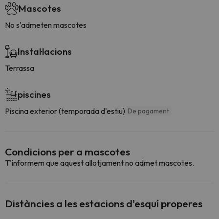
Mascotes
No s'admeten mascotes
Instal·lacions
Terrassa
piscines
Piscina exterior (temporada d'estiu)
De pagament
Condicions per a mascotes
T'informem que aquest allotjament no admet mascotes.
Distàncies a les estacions d'esquí properes