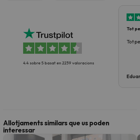
Tot p
Tot p
4.4 sobre 5 basat en 2239 valoracions
Edua
Allotjaments similars que us poden
interessar