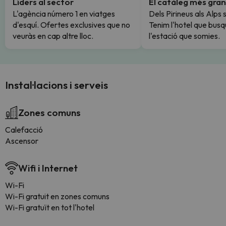
Líders al sector
El catàleg més gran
L'agència número 1 en viatges
Dels Pirineus als Alps 
d'esquí. Ofertes exclusives que no
Tenim l'hotel que busq
veuràs en cap altre lloc.
l'estació que somies.
Instal·lacions i serveis
Zones comuns
Calefacció
Ascensor
Wifi i Internet
Wi-Fi
Wi-Fi gratuit en zones comuns
Wi-Fi gratuït en tot l'hotel