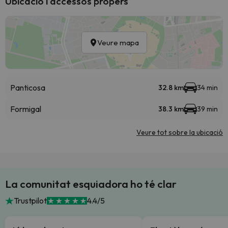
Ubicació i accessos propers
Veure mapa
Panticosa
32.8 km
34 min
Formigal
38.3 km
39 min
Veure tot sobre la ubicació
La comunitat esquiadora ho té clar
Trustpilot
4.4/5