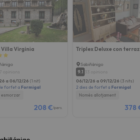
el nord. Quan trobi la seva brúixola torna.
 Villa Virginia
ñánigo
Sabiñánigo
9.1
7 opinions
33 opinions
26 a 06/12/26
(1 nit)
06/12/26 a 09/12/26
(3 nits)
de forfet a
Formigal
2 dies de forfet a
Formigal
 esmorzar
Només allotjament
208 €
378 
/pers.
Sabiñánigo