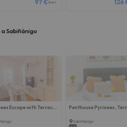
97 €
126 
/pers.
s a Sabiñánigo
Pyrenees Escape with Terrace and BBQ
ñánigo
Sabiñánigo