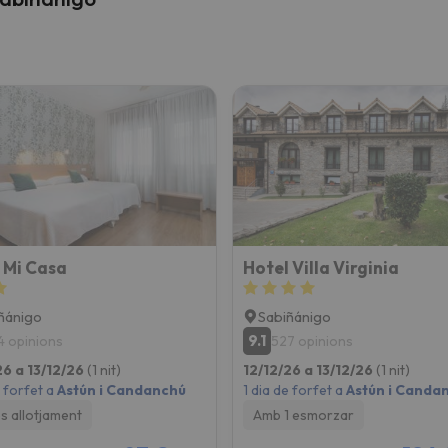
 Mi Casa
Hotel Villa Virginia
ñánigo
Sabiñánigo
9.1
4 opinions
527 opinions
26 a 13/12/26
(1 nit)
12/12/26 a 13/12/26
(1 nit)
e forfet a
Astún i Candanchú
1 dia de forfet a
Astún i Canda
 allotjament
Amb 1 esmorzar