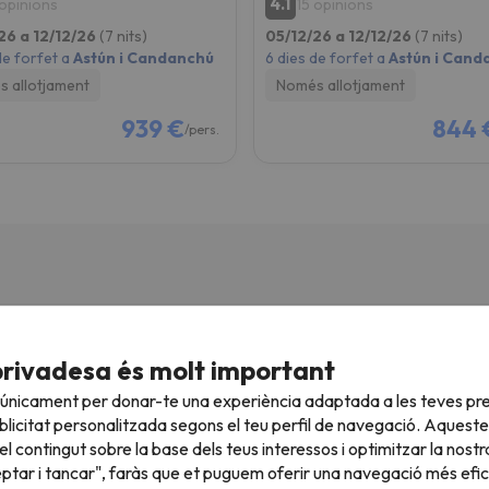
4.1
 opinions
15 opinions
26 a 12/12/26
(7 nits)
05/12/26 a 12/12/26
(7 nits)
de forfet a
Astún i Candanchú
6 dies de forfet a
Astún i Cand
 allotjament
Només allotjament
939 €
844 
/pers.
privadesa és molt important
bergue Pirenarium
 únicament per donar-te una experiència adaptada a les teves pre
licitat personalitzada segons el teu perfil de navegació. Aqueste
abiñánigo
l contingut sobre la base dels teus interessos i optimitzar la nostr
erg Pirenarium, ¡econòmic i confortable!
eptar i tancar", faràs que et puguem oferir una navegació més eficie