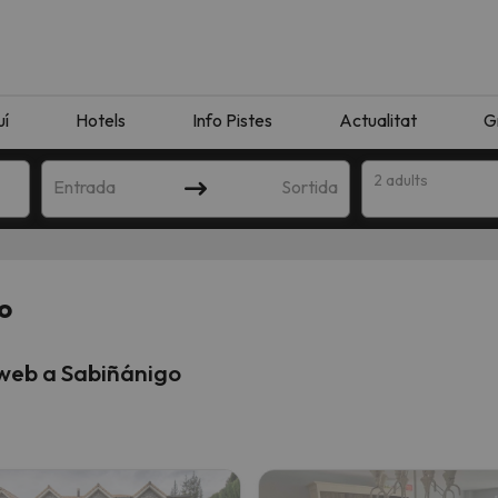
uí
Hotels
Info Pistes
Actualitat
G
2 adults
Entrada
Sortida
o
 web a Sabiñánigo
n amb la teva cerca. Intenteu modificar la destinació.