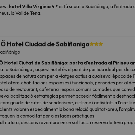
tanya, escalada, trekking, barranquisme, ràfting i més! prop de
uest
hotel Villa Virginia 4 *
està situat a Sabiñánigo, a l'entrada d
rfecta per refrescar en dies de calor!
neus, la Vall de Tena.
otel disposa de recepció oberta de 7: 3h a 23: 3h, aire condicionat 
otel és senzill, però t'encantarà saber que disposa de
pàrquing e
ipatge gratuït, pàrquing exterior gratuït, pàrquing interior de pa
i gratuïta a les zones comunes.
Si ets esquiador, és import
 seves habitacions estan totalment equipades i disposen de televisi
tuït
;-)
riptori i un bany complet amb dutxa o banyera i assecador.
Ö Hotel Ciudad de Sabiñanigo
és, aquest allotjament disposa d'una zona de SPA & Wellnes, amb p
pta amb un recinte exterior amb una acurada
zona ajardinada 
abiñánigo
 voltants, abunden les botigues i llocs d'entreteniment, així com un
tronomia podreu dinar al restaurant de l'hotel: disposa de menús
per està a Panticosa, a només 35 km. Altres, gràcies a la seva bon
 Hotel Ciutat de Sabiñánigo: porta d'entrada al Pirineu a
sports momo golf, senderisme, escalada, barranquisme, rutes cultura
s consultar les seves tarifes directament a l'establiment. Aques
uat a
Sabiñánigo
, aquest hotel és el punt de partida ideal per desc
erva ja
l'hotel Villa Virginia 4 *
i descobreix Osca amb amics o en
llotjament.
apades de natura com per a viatges actius a qualsevol època de l'
otel ofereix habitacions espaioses i funcionals, pensades per al d
posa de restaurant, cafeteria i espais comuns còmodes que convide
seva localització estratègica permet accedir fàcilment a destina
 com gaudir de rutes de senderisme, ciclisme i activitats a l'aire lliu
 clients valoren especialment la bona relació qualitat-preu, l'amplitu
taquen la comoditat per a estades pràctiques.
ull natura, descans i aventura en un sol lloc… i reserva la teva pr