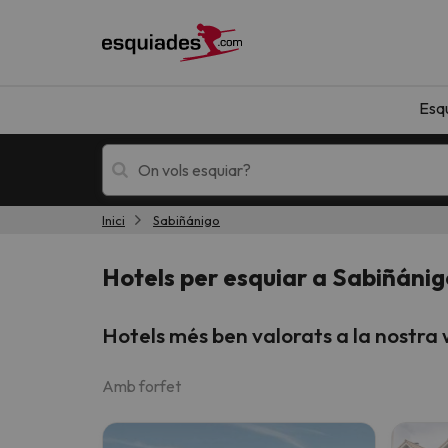
Esq
Inici
Sabiñánigo
Esquí
Escapades
Hotels per esquiar a Sabiñánig
Hotels més ben valorats a la nostra
Amb forfet
!Vaja! No hem trobat resultats que coincideixi