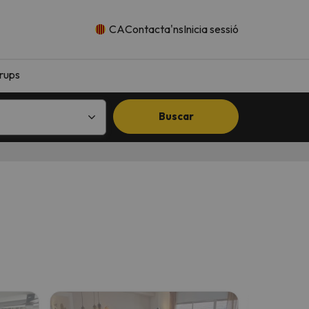
CA
Contacta'ns
Inicia sessió
rups
Buscar