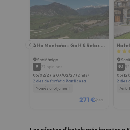
Vaja! Sembla que el nostre cercador ha perdut 
Alta Montaña - Golf & Relax - Pirineo De Huesca - Valle De Tena
Hotel
Sabiñánigo
Sabi
9
9.1
27 opinions
52
05/02/27 a 07/02/27
(2 nits)
05/12/
2 dies de forfet a
Panticosa
2 dies 
Només allotjament
Amb 1
271 €
/pers.
Les ofertes d'hotels més barates a 