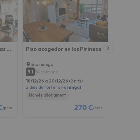
Triplex Deluxe con terrazas al Pirineo y Golf
Piso acogedor en los Pirineos
Peña Tel
Sabiñánigo
Sabiñáni
9.1
8.9
84 opinions
35 opin
18/12/26 a 20/12/26
(2 nits)
06/12/26 a
2 dies de forfet a
Formigal
4 dies de fo
Només allotjament
Només all
€
270 €
/pers.
/pers.