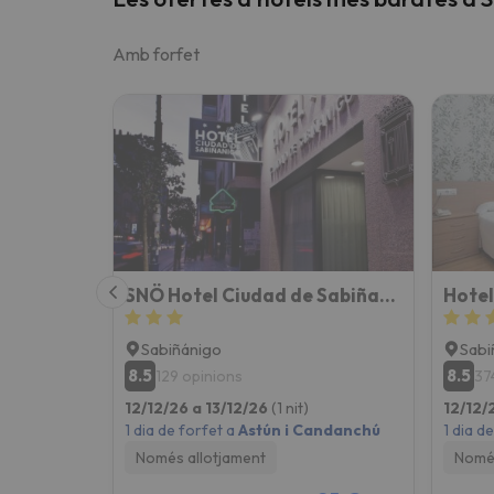
Amb forfet
SNÖ Hotel Ciudad de Sabiñanigo
Hotel
Sabiñánigo
Sabi
8.5
8.5
129 opinions
37
12/12/26 a 13/12/26
(1 nit)
12/12/
1 dia de forfet a
Astún i Candanchú
1 dia d
Només allotjament
Només