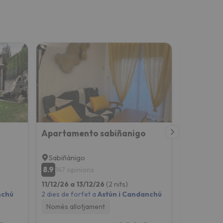
Apartamento sabiñanigo
Sabiñánigo
Sabiñáni
8.9
7.6
147 opinions
101 opi
11/12/26 a 13/12/26
(2 nits)
11/12/26 a 
nchú
2 dies de forfet a
Astún i Candanchú
2 dies de fo
Només allotjament
Només all