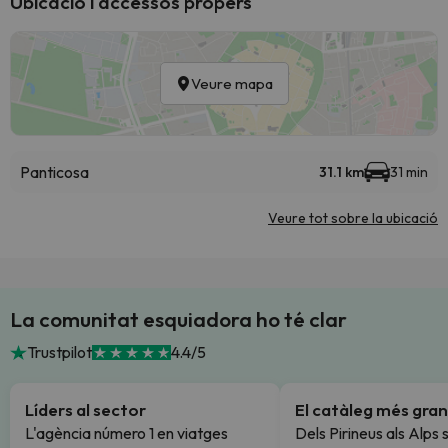
Ubicació i accessos propers
Veure mapa
Panticosa
31.1 km
31 min
Veure tot sobre la ubicació
La comunitat esquiadora ho té clar
Trustpilot
4.4/5
Líders al sector
El catàleg més gran
L'agència número 1 en viatges
Dels Pirineus als Alps 