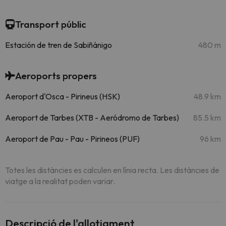
Transport públic
Estación de tren de Sabiñánigo
480 m
Aeroports propers
Aeroport d'Osca - Pirineus (HSK)
48.9 km
Aeroport de Tarbes (XTB - Aeródromo de Tarbes)
85.5 km
Aeroport de Pau - Pau - Pirineos (PUF)
96 km
Totes les distàncies es calculen en línia recta. Les distàncies de
viatge a la realitat poden variar.
Descripció de l'allotjament