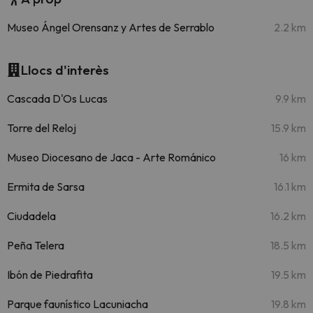
Museo Ángel Orensanz y Artes de Serrablo
2.2 km
Llocs d'interès
Cascada D'Os Lucas
9.9 km
Torre del Reloj
15.9 km
Museo Diocesano de Jaca - Arte Románico
16 km
Ermita de Sarsa
16.1 km
Ciudadela
16.2 km
Peña Telera
18.5 km
Ibón de Piedrafita
19.5 km
Parque faunístico Lacuniacha
19.8 km