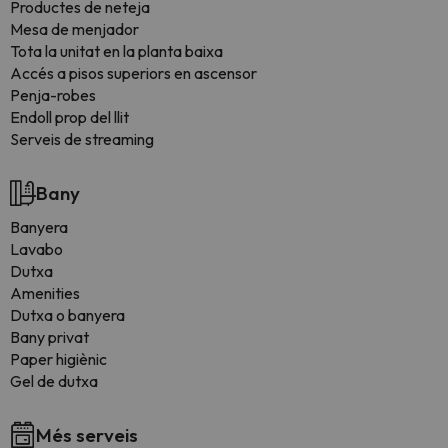
Productes de neteja
Mesa de menjador
Tota la unitat en la planta baixa
Accés a pisos superiors en ascensor
Penja-robes
Endoll prop del llit
Serveis de streaming
Bany
Banyera
Lavabo
Dutxa
Amenities
Dutxa o banyera
Bany privat
Paper higiènic
Gel de dutxa
Més serveis