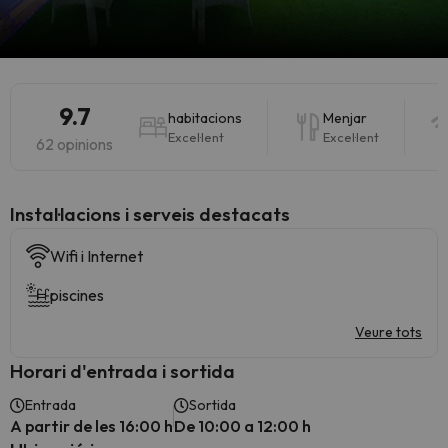
9.7
habitacions
Menjar
Excel·lent
Excel·lent
62 opinions
Instal·lacions i serveis destacats
Wifi i Internet
piscines
Veure tots
Horari d'entrada i sortida
Entrada
Sortida
A partir de les 16:00 h
De 10:00 a 12:00 h