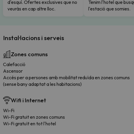
d'esquí. Ofertes exclusives que no
Tenim l'hotel que busq
veuràs en cap altre lloc.
l'estació que somies.
Instal·lacions i serveis
Zones comuns
Calefacció
Ascensor
Accés per a persones amb mobilitat reduïda en zones comuns
(sense bany adaptat a les habitacions)
Wifi i Internet
Wi-Fi
Wi-Fi gratuit en zones comuns
Wi-Fi gratuït en tot l'hotel