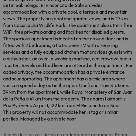
Set in Sabiñánigo, El Rinconcito de Sabi provides
accommodation with a private pool, a terrace and mountain
views. The property has pool and garden views, and is 27 km
from Lacuniacha Wildlife Park. The apartment also offers free
WiFi, free private parking and facilities for disabled guests.
The spacious apartment is located on the ground floor and is
fitted with 2 bedrooms, a flat-screen TV with streaming
services and a fully equipped kitchen that provides guests with
a dishwasher, an oven, a washing machine, a microwave and a
toaster. Towels and bed linen are offered in the apartment. For
added privacy, the accommodation has a private entrance
and soundproofing. The apartment has a picnic area where
you can spend a day out in the open. Canfranc Train Station is
39 km from the apartment, while Royal Monastery of San Juan
de la Peña is 41 km from the property. The nearest airport is
Pau Pyrénées Airport, 122 km from El Rinconcito de Sabi.
This property will not accommodate hen, stag or similar
parties. Managed by a private host
Alguns dels serveis detallats poden ser de pagament. Podeu