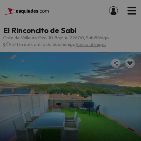
El Rinconcito de Sabi
Calle de Valle de Oza, 10 Bajo A, 22600, Sabiñánigo
A 311 m del centre de Sabiñánigo
Veure al mapa