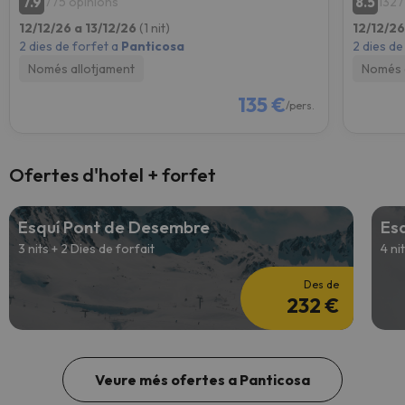
7.9
8.5
775 opinions
1327
12/12/26 a 13/12/26
(1 nit)
12/12/26
2 dies de forfet a
Panticosa
2 dies de
Només allotjament
Només 
135 €
/pers.
Ofertes d'hotel + forfet
Esquí Pont de Desembre
Es
3 nits + 2 Dies de forfait
4 ni
Des de
232 €
Veure més ofertes a Panticosa