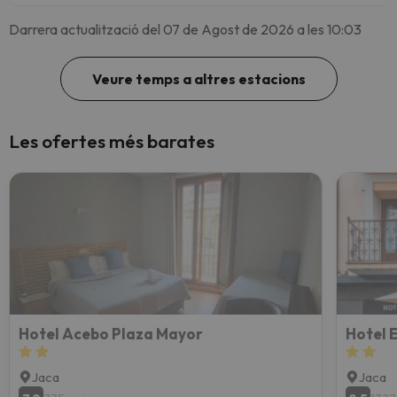
Darrera actualització del 07 de Agost de 2026 a les 10:03
Veure temps a altres estacions
Les ofertes més barates
Hotel Acebo Plaza Mayor
Hotel 
Jaca
Jaca