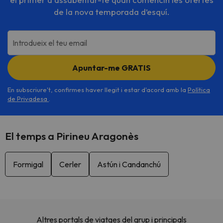
de la nova temporada d’esquí.
Introdueix el teu email
Apuntar-me GRATIS
En subscriure't, confirmes haver llegit i estar d'acord amb la
Política
de Privadesa
.
El temps a Pirineu Aragonès
Formigal
Cerler
Astún i Candanchú
Altres portals de viatges del grup i principals