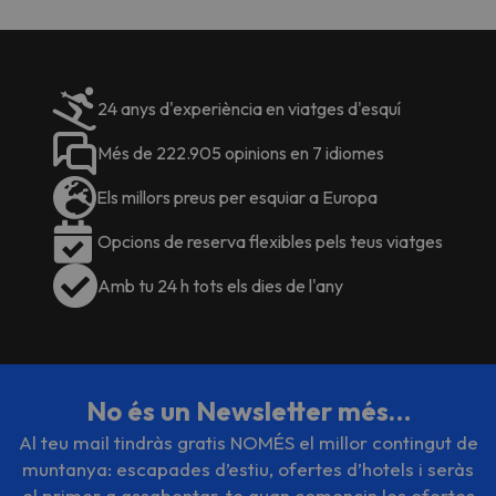
24 anys d'experiència en viatges d'esquí
Més de 222.905 opinions en 7 idiomes
Els millors preus per esquiar a Europa
Opcions de reserva flexibles pels teus viatges
Amb tu 24 h tots els dies de l'any
No és un Newsletter més…
Al teu mail tindràs gratis NOMÉS el millor contingut de
muntanya: escapades d’estiu, ofertes d’hotels i seràs
el primer a assabentar-te quan comencin les ofertes