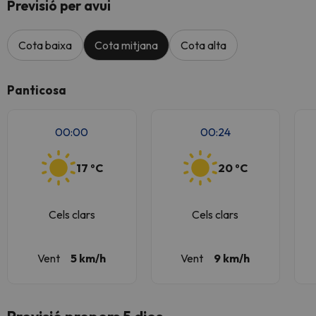
Previsió per avui
Cota baixa
Cota mitjana
Cota alta
Panticosa
00:00
00:24
17 ºC
20 ºC
Cels clars
Cels clars
Vent
5 km/h
Vent
9 km/h