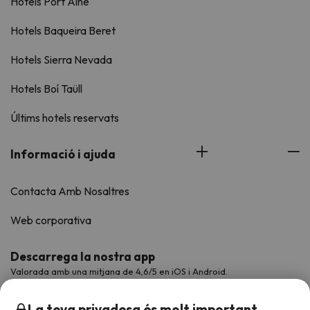
Hotels Port Ainé
Hotels Baqueira Beret
Hotels Sierra Nevada
Hotels Boí Taüll
Últims hotels reservats
Informació i ajuda
Contacta Amb Nosaltres
Web corporativa
Descarrega la nostra app
Valorada amb una mitjana de 4,6/5 en iOS i Android.
La teva privadesa és molt important