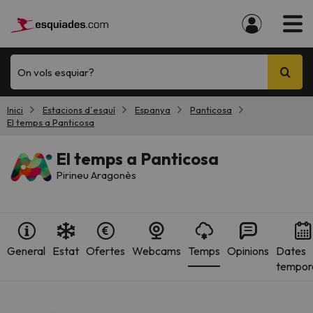
On vols esquiar?
Inici
Estacions d´esquí
Espanya
Panticosa
El temps a Panticosa
El temps a Panticosa
Pirineu Aragonès
General
Estat
Ofertes
Webcams
Temps
Opinions
Dates
tempor