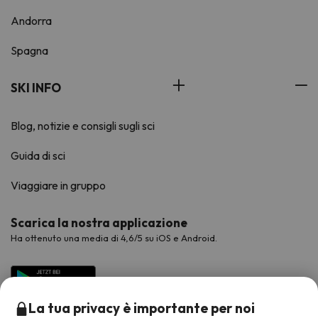
Andorra
Spagna
SKI INFO
Blog, notizie e consigli sugli sci
Guida di sci
Viaggiare in gruppo
Scarica la nostra applicazione
Ha ottenuto una media di 4,6/5 su iOS e Android.
La tua privacy è importante per noi