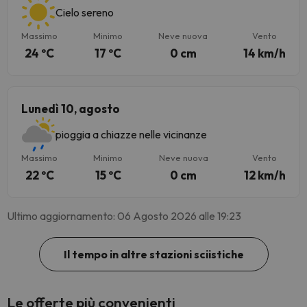
Cielo sereno
Massimo
Minimo
Neve nuova
Vento
24 ºC
17 ºC
0 cm
14 km/h
Lunedì 10, agosto
pioggia a chiazze nelle vicinanze
Massimo
Minimo
Neve nuova
Vento
22 ºC
15 ºC
0 cm
12 km/h
Ultimo aggiornamento: 06 Agosto 2026 alle 19:23
Il tempo in altre stazioni sciistiche
Le offerte più convenienti