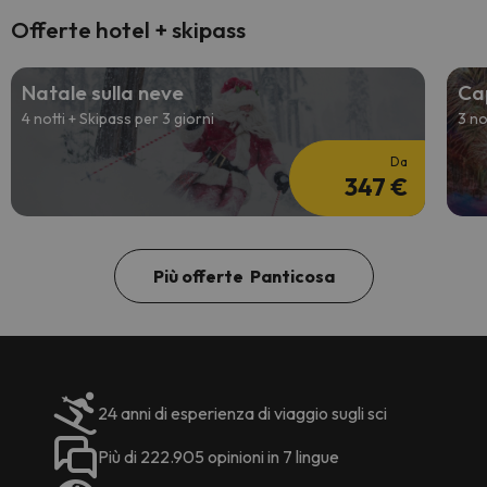
Offerte hotel + skipass
Natale sulla neve
Ca
4 notti + Skipass per 3 giorni
3 no
Da
347 €
Più offerte Panticosa
24 anni di esperienza di viaggio sugli sci
Più di 222.905 opinioni in 7 lingue