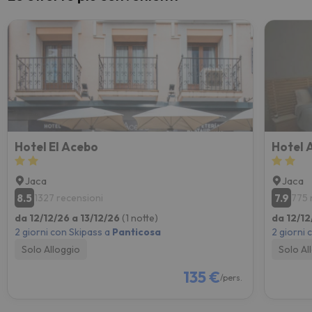
Hotel El Acebo
Hotel 
Jaca
Jaca
8.5
7.9
1327 recensioni
775 
da 12/12/26 a 13/12/26
(1 notte)
da 12/12
2 giorni con Skipass a
Panticosa
2 giorni 
Solo Alloggio
Solo Al
135 €
/pers.