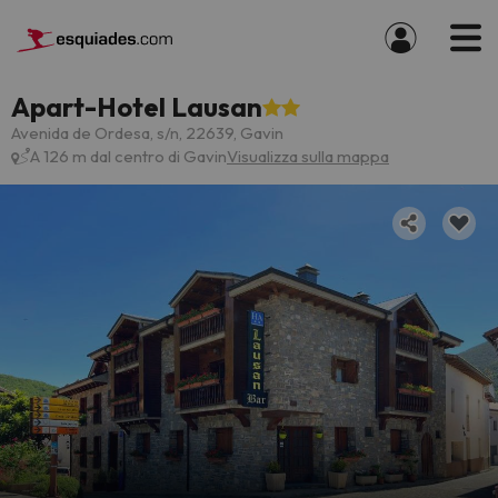
Apart-Hotel Lausan
Avenida de Ordesa, s/n, 22639, Gavin
A 126 m dal centro di Gavin
Visualizza sulla mappa