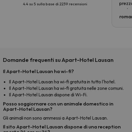
prezzo
4.4 su 5 sulla base di 2239 recensioni
nostra 
econom
roman
costre
voluto
per 6 g
paghi 
Domande frequenti su Apart-Hotel Lausan
Il Apart-Hotel Lausan ha wi-fi?
Il Apart-Hotel Lausan ha wi-fi gratuita in tutto l'hotel.
Il Apart-Hotel Lausan ha wi-fi gratuita nelle zone comuni.
Il Apart-Hotel Lausan dispone di Wi-Fi.
Posso soggiornare con un animale domestico in
Apart-Hotel Lausan?
Gli animali non sono ammessi a Apart-Hotel Lausan.
Il sito Apart-Hotel Lausan dispone di una reception
aperta 24 ore su 24?