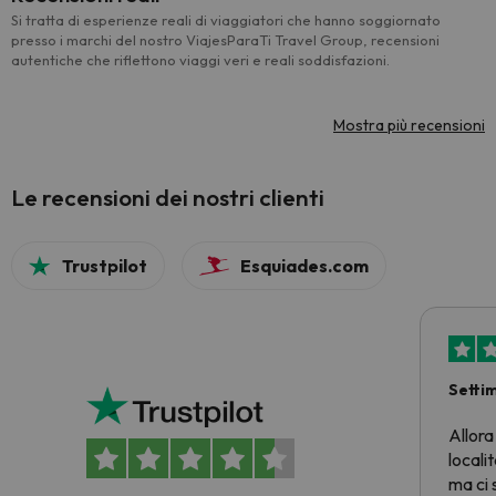
Si tratta di esperienze reali di viaggiatori che hanno soggiornato
presso i marchi del nostro ViajesParaTi Travel Group, recensioni
autentiche che riflettono viaggi veri e reali soddisfazioni.
Mostra più recensioni
Le recensioni dei nostri clienti
Trustpilot
Esquiades.com
Setti
Allora
locali
ma ci 