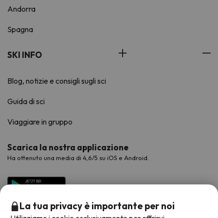
Andorra
Spagna
SKI INFO
Blog, notizie e consigli sugli sci
Guida di sci
Viaggiare in gruppo
Scarica la nostra applicazione
Ha ottenuto una media di 4,6/5 su iOS e Android.
La tua privacy è importante per noi