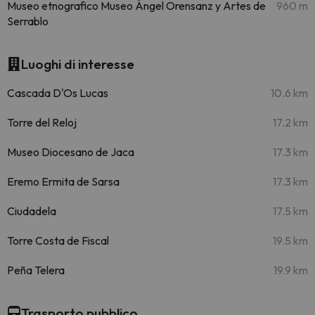
Museo etnografico Museo Ángel Orensanz y Artes de
960 m
Serrablo
Luoghi di interesse
Cascada D'Os Lucas
10.6 km
Torre del Reloj
17.2 km
Museo Diocesano de Jaca
17.3 km
Eremo Ermita de Sarsa
17.3 km
Ciudadela
17.5 km
Torre Costa de Fiscal
19.5 km
Peña Telera
19.9 km
Trasporto pubblico