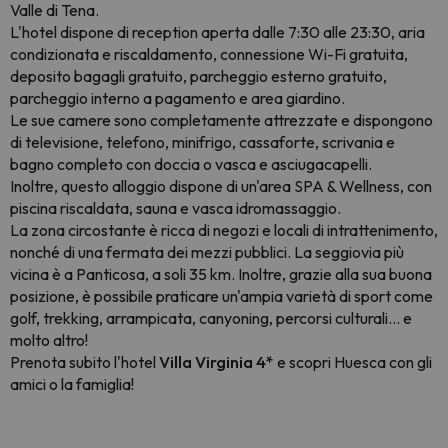
Valle di Tena.
L'hotel dispone di reception aperta dalle 7:30 alle 23:30, aria
condizionata e riscaldamento, connessione Wi-Fi gratuita,
deposito bagagli gratuito, parcheggio esterno gratuito,
parcheggio interno a pagamento e area giardino.
Le sue camere sono completamente attrezzate e dispongono
di televisione, telefono, minifrigo, cassaforte, scrivania e
bagno completo con doccia o vasca e asciugacapelli.
Inoltre, questo alloggio dispone di un'area SPA & Wellness, con
piscina riscaldata, sauna e vasca idromassaggio.
La zona circostante è ricca di negozi e locali di intrattenimento,
nonché di una fermata dei mezzi pubblici. La seggiovia più
vicina è a Panticosa, a soli 35 km. Inoltre, grazie alla sua buona
posizione, è possibile praticare un'ampia varietà di sport come
golf, trekking, arrampicata, canyoning, percorsi culturali... e
molto altro!
Prenota subito l'hotel
Villa Virginia 4*
e scopri Huesca con gli
amici o la famiglia!