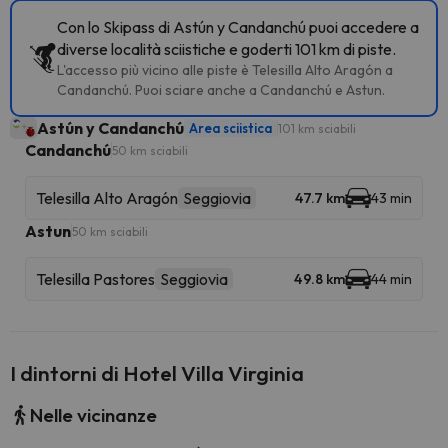
Con lo Skipass di Astún y Candanchú puoi accedere a
diverse località sciistiche e goderti 101 km di piste.
L'accesso più vicino alle piste è Telesilla Alto Aragón a
Candanchú. Puoi sciare anche a Candanchú e Astun.
Astún y Candanchú
Area sciistica
101 km sciabili
Candanchú
50 km sciabili
Telesilla Alto Aragón
Seggiovia
47.7 km
43 min
Astun
50 km sciabili
Telesilla Pastores
Seggiovia
49.8 km
44 min
I dintorni di Hotel Villa Virginia
Nelle vicinanze