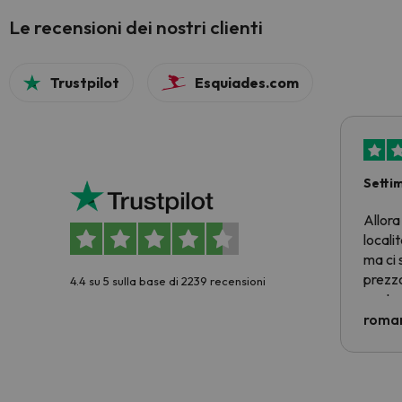
Le recensioni dei nostri clienti
Trustpilot
Esquiades.com
Setti
Allora
locali
ma ci 
prezzo
4.4 su 5 sulla base di 2239 recensioni
nostra 
econom
roman
costre
voluto
per 6 g
paghi 