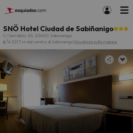
SNÖ Hotel Ciudad de Sabiñanigo
C/ Serrablo, 45, 22600, Sabinanigo
A 321.7 m dal centro di Sabinanigo
Visualizza sulla mappa