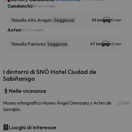
Candanchú
50 km sciabili
Telesilla Alto Aragón
Seggiovia
45 km
41 min
Astun
50 km sciabili
Telesilla Pastores
Seggiovia
47 km
42 min
I dintorni di SNÖ Hotel Ciudad de
Sabiñanigo
Nelle vicinanze
Museo etnografico Museo Ángel Orensanz y Artes de
2.1 km
Serrablo
Luoghi di interesse