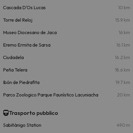
Cascada D'Os Lucas
10 km
Torre del Reloj
15.9 km
Museo Diocesano de Jaca
16 km
Eremo Ermita de Sarsa
16.1 km
Ciudadela
16.2 km
Peña Telera
18.6 km
Ibón de Piedrafita
19.7 km
Parco Zoologico Parque Faunístico Lacuniacha
20 km
Trasporto pubblico
Sabiñánigo Station
490 m