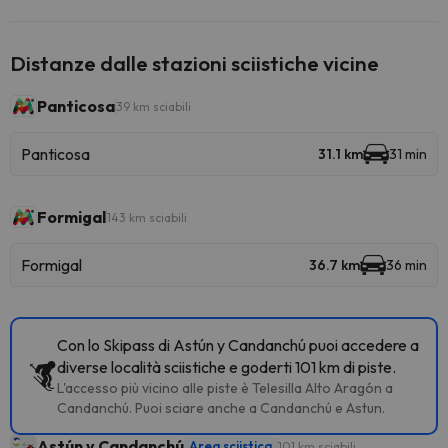
Distanze dalle stazioni sciistiche vicine
Panticosa
39 km sciabili
Panticosa
31.1 km
31 min
Formigal
143 km sciabili
Formigal
36.7 km
36 min
Con lo Skipass di Astún y Candanchú puoi accedere a
diverse località sciistiche e goderti 101 km di piste.
L'accesso più vicino alle piste è Telesilla Alto Aragón a
Candanchú. Puoi sciare anche a Candanchú e Astun.
Astún y Candanchú
Area sciistica
101 km sciabili