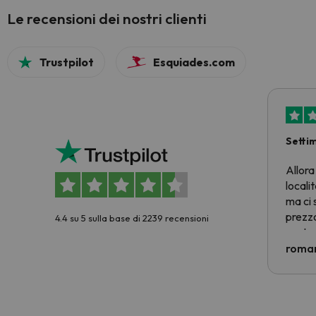
Le recensioni dei nostri clienti
Trustpilot
Esquiades.com
Setti
Allora
locali
ma ci 
prezzo
4.4 su 5 sulla base di 2239 recensioni
nostra 
econom
roman
costre
voluto
per 6 g
paghi 