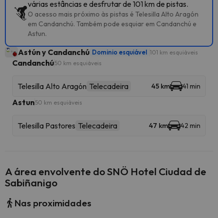
várias estâncias e desfrutar de 101 km de pistas.
O acesso mais próximo às pistas é Telesilla Alto Aragón
em Candanchú. Também pode esquiar em Candanchú e
Astun.
Astún y Candanchú
Dominio esquiável
101 km esquiáveis
Candanchú
50 km esquiáveis
Telesilla Alto Aragón
Telecadeira
45 km
41 min
Astun
50 km esquiáveis
Telesilla Pastores
Telecadeira
47 km
42 min
A área envolvente do SNÖ Hotel Ciudad de
Sabiñanigo
Nas proximidades