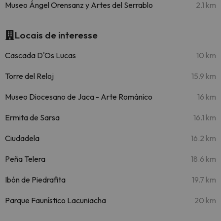
Museo Ángel Orensanz y Artes del Serrablo
2.1 km
Locais de interesse
Cascada D'Os Lucas
10 km
Torre del Reloj
15.9 km
Museo Diocesano de Jaca - Arte Románico
16 km
Ermita de Sarsa
16.1 km
Ciudadela
16.2 km
Peña Telera
18.6 km
Ibón de Piedrafita
19.7 km
Parque Faunístico Lacuniacha
20 km