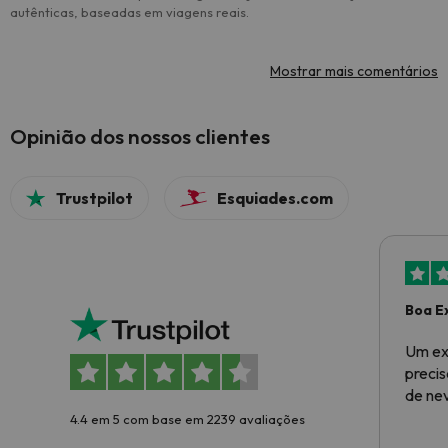
autênticas, baseadas em viagens reais.
Mostrar mais comentários
Opinião dos nossos clientes
Trustpilot
Esquiades.com
Boa E
Um ex
preci
de ne
4.4 em 5 com base em 2239 avaliações