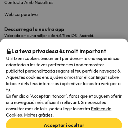
Contacta Amb Nosaltres
Web corporativa
Descarrega la nostra app
Valorada amb una mitjana de 4,6/5 en iOS i Android.
La teva privadesa és molt important
Utilitzem cookies únicament per donar-te una experiència
adaptada a les teves preferències i poder mostrar
publicitat personalitzada segons el teu perfil de navegació.
Aquestes cookies ens ajuden a mostrar el contingut sobre
la base dels teus interessos i optimitzar la nostra web per a
tu.
En fer clic a "Acceptar i tancar", faràs que et puguem oferir
Acceptem
una navegació més eficient i rellevant. Si necessiteu
consultar més detalls, podeu llegir la nostra
Política de
Cookies.
Moltes gràcies.
Condicions generals
Acceptar i ocultar