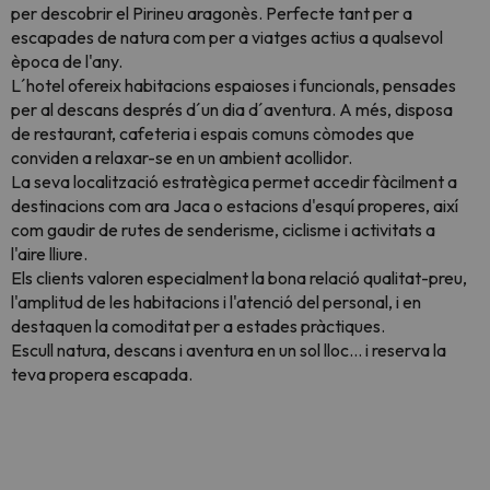
per descobrir el Pirineu aragonès. Perfecte tant per a
escapades de natura com per a viatges actius a qualsevol
època de l'any.
L´hotel ofereix habitacions espaioses i funcionals, pensades
per al descans després d´un dia d´aventura. A més, disposa
de restaurant, cafeteria i espais comuns còmodes que
conviden a relaxar-se en un ambient acollidor.
La seva localització estratègica permet accedir fàcilment a
destinacions com ara
Jaca
o estacions d'esquí properes, així
com gaudir de rutes de senderisme, ciclisme i activitats a
l'aire lliure.
Els clients valoren especialment la bona relació qualitat-preu,
l'amplitud de les habitacions i l'atenció del personal, i en
destaquen la comoditat per a estades pràctiques.
Escull natura, descans i aventura en un sol lloc… i reserva la
teva propera escapada.