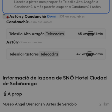
L'accés a pistes més proper és Telesilla Alto Aragón a
Candanchú. A més podràs esquiar a Candanchú i Astún.
Astún y Candanchú
Domini
101 km esquiables
Candanchú
50 km esquiables
Telesilla Alto Aragón
Telecadira
45 km
41 min
Astún
50 km esquiables
Telesilla Pastores
Telecadira
47 km
42 min
Informació de la zona de SNÖ Hotel Ciudad
de Sabiñanigo
A prop
Museo Ángel Orensanz y Artes de Serrablo
2.1 km