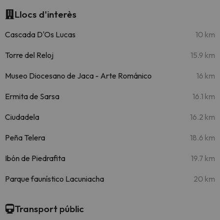
Llocs d'interès
Cascada D'Os Lucas
10 km
Torre del Reloj
15.9 km
Museo Diocesano de Jaca - Arte Románico
16 km
Ermita de Sarsa
16.1 km
Ciudadela
16.2 km
Peña Telera
18.6 km
Ibón de Piedrafita
19.7 km
Parque faunístico Lacuniacha
20 km
Transport públic