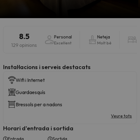
8.5
Personal
Neteja
h
Excel·lent
Molt bé
M
129 opinions
Instal·lacions i serveis destacats
Wifi i Internet
Guardaesquís
Bressols per a nadons
Veure tots
Horari d'entrada i sortida
Entrada
Sortida