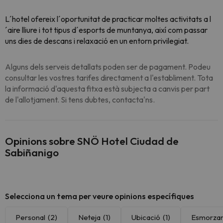
L´hotel ofereix l´oportunitat de practicar moltes activitats a l
´aire lliure i tot tipus d´esports de muntanya, així com passar
uns dies de descans i relaxació en un entorn privilegiat.
Alguns dels serveis detallats poden ser de pagament. Podeu
consultar les vostres tarifes directament a l'establiment. Tota
la informació d'aquesta fitxa està subjecta a canvis per part
de l'allotjament. Si tens dubtes, contacta'ns.
Opinions sobre SNÖ Hotel Ciudad de
Sabiñanigo
Selecciona un tema per veure opinions específiques
Personal
(2)
Neteja
(1)
Ubicació
(1)
Esmorza