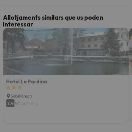
Allotjaments similars que us poden
interessar
Hotel La Pardina
Sabiñánigo
7.4
166 opinions