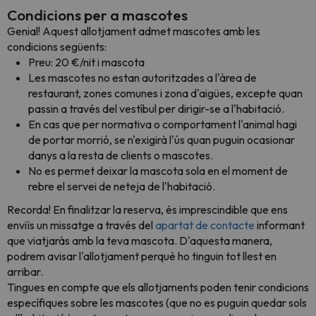
Condicions per a mascotes
Genial! Aquest allotjament admet mascotes amb les
condicions següents:
Preu: 20 €/nit i mascota
Les mascotes no estan autoritzades a l'àrea de
restaurant, zones comunes i zona d'aigües, excepte quan
passin a través del vestíbul per dirigir-se a l'habitació.
En cas que per normativa o comportament l'animal hagi
de portar morrió, se n'exigirà l'ús quan puguin ocasionar
danys a la resta de clients o mascotes.
No es permet deixar la mascota sola en el moment de
rebre el servei de neteja de l'habitació.
Recorda! En finalitzar la reserva, és imprescindible que ens
enviïs un missatge a través del
apartat de contacte
informant
que viatjaràs amb la teva mascota. D'aquesta manera,
podrem avisar l'allotjament perquè ho tinguin tot llest en
arribar.
Tingues en compte que els allotjaments poden tenir condicions
específiques sobre les mascotes (que no es puguin quedar sols