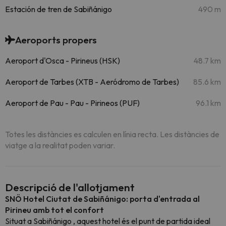
Estación de tren de Sabiñánigo
490 m
Aeroports propers
Aeroport d'Osca - Pirineus (HSK)
48.7 km
Aeroport de Tarbes (XTB - Aeródromo de Tarbes)
85.6 km
Aeroport de Pau - Pau - Pirineos (PUF)
96.1 km
Totes les distàncies es calculen en línia recta. Les distàncies de
viatge a la realitat poden variar.
Descripció de l'allotjament
SNÖ Hotel Ciutat de Sabiñánigo: porta d'entrada al
Pirineu amb tot el confort
Situat a
Sabiñánigo
, aquest hotel és el punt de partida ideal