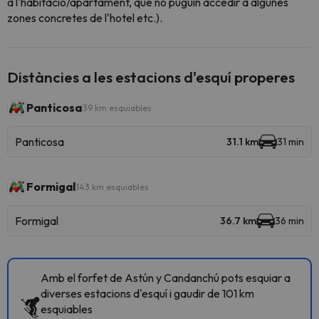
a l'habitació/apartament, que no puguin accedir a algunes
zones concretes de l'hotel etc.).
Distàncies a les estacions d'esquí properes
Panticosa
39 km esquiables
Panticosa
31.1 km
31 min
Formigal
143 km esquiables
Formigal
36.7 km
36 min
Amb el forfet de Astún y Candanchú pots esquiar a
diverses estacions d'esquí i gaudir de 101 km
esquiables