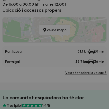
De 16:00 a 00:00 h
Fins a les 12:00 h
Ubicació i accessos propers
Veure mapa
Panticosa
31.1 km
31 min
Formigal
36.7 km
36 min
Veure tot sobre la ubicació
La comunitat esquiadora ho té clar
Trustpilot
4.4/5