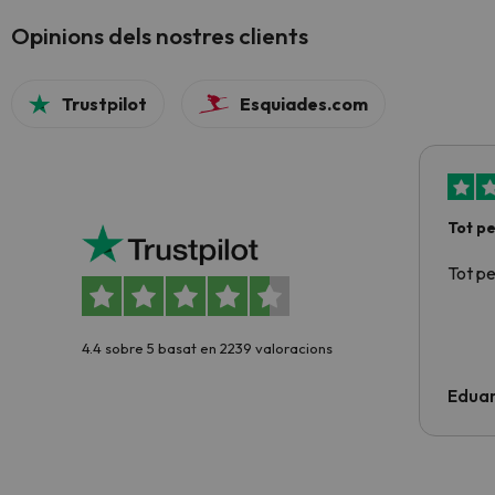
Opinions dels nostres clients
Trustpilot
Esquiades.com
Tot p
Tot p
4.4 sobre 5 basat en 2239 valoracions
Edua