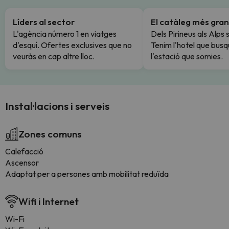
Líders al sector
El catàleg més gran
L'agència número 1 en viatges
Dels Pirineus als Alps 
d'esquí. Ofertes exclusives que no
Tenim l'hotel que busq
veuràs en cap altre lloc.
l'estació que somies.
Instal·lacions i serveis
Zones comuns
Calefacció
Ascensor
Adaptat per a persones amb mobilitat reduïda
Wifi i Internet
Wi-Fi