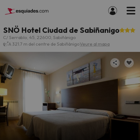
SNÖ Hotel Ciudad de Sabiñanigo
C/ Serrablo, 45, 22600, Sabiñánigo
A 321.7 m del centre de Sabiñánigo
Veure al mapa