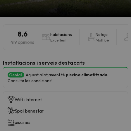
8.6
habitacions
Neteja
Excel·lent
Molt bé
419 opinions
Instal·lacions i serveis destacats
Genial
Aquest allotjament té
piscina climatitzada.
Consulta les condicions!
Wifi i Internet
Spa i benestar
piscines