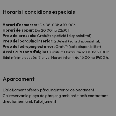
Horaris i concidions especials
Horari d'esmorzar:
De 08: 00h a 10: 00h
Horari de sopar:
De 20:00 ha 22:30 h
Preu de bressols:
Gratuït (a petició i disponibilitat)
Preu del pàrquing interior:
20€/nit (sota disponibilitat)
Preu del pàrquing exterior:
Gratuït (sota disponibilitat)
Accés a la zona d'aigües:
Gratuït. Horari: de 16:00 ha 21:00 h.
Edat mínima daccés: 7 anys. Horari infantil de 16:00 ha 19:00 h.
Aparcament
L'allotjament ofereix pàrquing interior de pagament
Cal reservar la plaça de pàrquing amb antelació contactant
directament amb l'allotjament