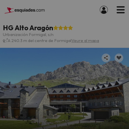
HG Alto Aragón
Urbanización Formigal, s/n
A 240.3 m del centre de Formigal
Veure al mapa