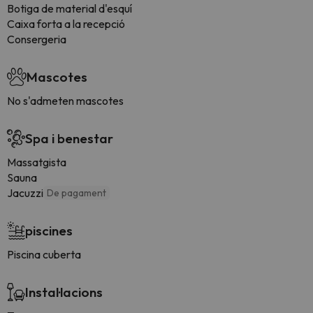
Botiga de material d'esquí
Caixa forta a la recepció
Consergeria
Mascotes
No s'admeten mascotes
Spa i benestar
Massatgista
Sauna
Jacuzzi
De pagament
piscines
Piscina cuberta
Instal·lacions