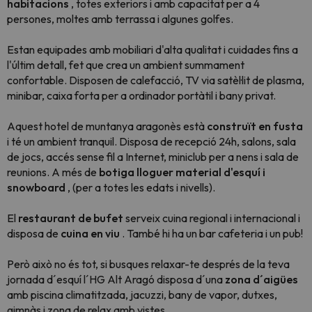
habitacions
, totes exteriors i amb capacitat per a 4
persones, moltes amb terrassa i algunes golfes.
Estan equipades amb mobiliari d'alta qualitat i cuidades fins a
l'últim detall, fet que crea un ambient summament
confortable. Disposen de calefacció, TV via satèl·lit de plasma,
minibar, caixa forta per a ordinador portàtil i bany privat.
Aquest hotel de muntanya aragonès està
construït en fusta
i té un ambient tranquil. Disposa de recepció 24h, salons, sala
de jocs, accés sense fil a Internet, miniclub per a nens i sala de
reunions. A més de
botiga lloguer material d'esquí i
snowboard
, (per a totes les edats i nivells).
El
restaurant de bufet
serveix cuina regional i internacional i
disposa de
cuina en viu
. També hi ha un bar cafeteria i un pub!
Però això no és tot, si busques relaxar-te després de la teva
jornada d´esquí l´HG Alt Aragó disposa d´una
zona d´aigües
amb piscina climatitzada, jacuzzi, bany de vapor, dutxes,
gimnàs i zona de relax amb vistes.