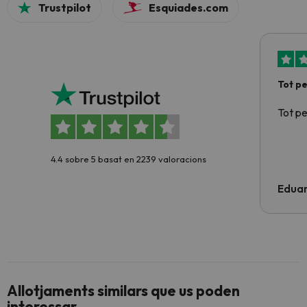
Trustpilot
Esquiades.com
Tot p
Tot p
4.4 sobre 5 basat en 2239 valoracions
Edua
Allotjaments similars que us poden
interessar