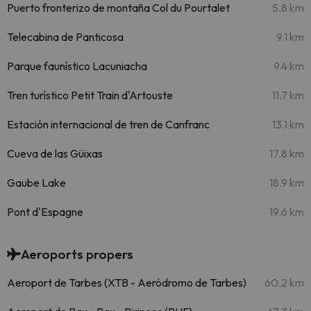
Puerto fronterizo de montaña Col du Pourtalet
5.8 km
Telecabina de Panticosa
9.1 km
Parque faunístico Lacuniacha
9.4 km
Tren turístico Petit Train d'Artouste
11.7 km
Estación internacional de tren de Canfranc
13.1 km
Cueva de las Güixas
17.8 km
Gaube Lake
18.9 km
Pont d'Espagne
19.6 km
Aeroports propers
Aeroport de Tarbes (XTB - Aeródromo de Tarbes)
60.2 km