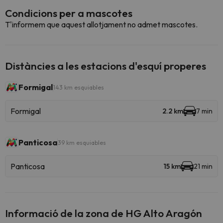
Condicions per a mascotes
T'informem que aquest allotjament no admet mascotes.
Distàncies a les estacions d'esquí properes
Formigal
143 km esquiables
Formigal
2.2 km
7 min
Panticosa
39 km esquiables
Panticosa
15 km
21 min
Informació de la zona de HG Alto Aragón