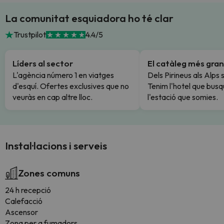
La comunitat esquiadora ho té clar
Trustpilot
4.4/5
Líders al sector
El catàleg més gran
L'agència número 1 en viatges
Dels Pirineus als Alps 
d'esquí. Ofertes exclusives que no
Tenim l'hotel que busq
veuràs en cap altre lloc.
l'estació que somies.
Instal·lacions i serveis
Zones comuns
24 h recepció
Calefacció
Ascensor
Zona per a fumadors