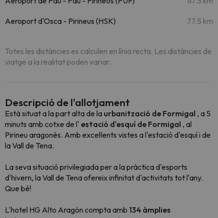
Aeroport de Pau - Pau - Pirineos (PUF)
67.3 km
Aeroport d'Osca - Pirineus (HSK)
77.5 km
Totes les distàncies es calculen en línia recta. Les distàncies de
viatge a la realitat poden variar.
Descripció de l'allotjament
Està situat a la part alta de la
urbanització de Formigal
, a 5
minuts amb cotxe de l'
estació d'esquí de Formigal
, al
Pirineu aragonès. Amb excel·lents vistes a l'estació d'esquí i de
la Vall de Tena.
La seva situació privilegiada per a la pràctica d'esports
d'hivern, la Vall de Tena ofereix infinitat d'activitats tot l'any.
Que bé!
L'hotel HG Alto Aragón compta amb
134 àmplies