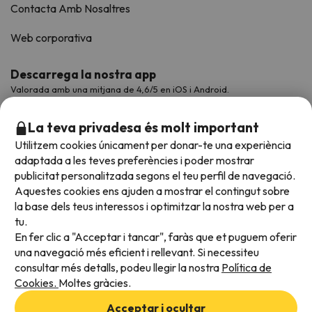
Contacta Amb Nosaltres
Web corporativa
Descarrega la nostra app
Valorada amb una mitjana de 4,6/5 en iOS i Android.
La teva privadesa és molt important
Utilitzem cookies únicament per donar-te una experiència
adaptada a les teves preferències i poder mostrar
publicitat personalitzada segons el teu perfil de navegació.
Aquestes cookies ens ajuden a mostrar el contingut sobre
la base dels teus interessos i optimitzar la nostra web per a
tu.
En fer clic a "Acceptar i tancar", faràs que et puguem oferir
Acceptem
una navegació més eficient i rellevant. Si necessiteu
consultar més detalls, podeu llegir la nostra
Política de
Cookies.
Moltes gràcies.
Condicions generals
Acceptar i ocultar