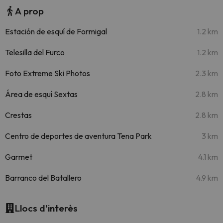
A prop
Estación de esquí de Formigal
1.2 km
Telesilla del Furco
1.2 km
Foto Extreme Ski Photos
2.3 km
Área de esquí Sextas
2.8 km
Crestas
2.8 km
Centro de deportes de aventura Tena Park
3 km
Garmet
4.1 km
Barranco del Batallero
4.9 km
Llocs d'interès