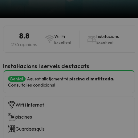
8.8
Wi-Fi
habitacions
Excel·lent
Excel·lent
276 opinions
Instal·lacions i serveis destacats
Genial
Aquest allotjament té
piscina climatitzada.
Consulta les condicions!
Wifi i Internet
piscines
Guardaesquís