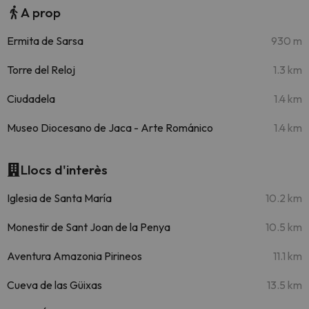
A prop
Ermita de Sarsa
930 m
Torre del Reloj
1.3 km
Ciudadela
1.4 km
Museo Diocesano de Jaca - Arte Románico
1.4 km
Llocs d'interès
Iglesia de Santa María
10.2 km
Monestir de Sant Joan de la Penya
10.5 km
Aventura Amazonia Pirineos
11.1 km
Cueva de las Güixas
13.5 km