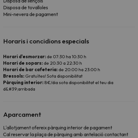
Disposa de llençols
Disposa de tovalloles
Mini-nevera de pagament
Horaris i concidions especials
Horari d'esmorzar:
de 07:30 ha 10:30 h
Horari de sopars:
de 20:30 a 22:30 h
Horari de bar cafeteria:
de 20:00 ha 23:00 h
Bressols:
Gratuïtes! Sota disponibilitat
Pàrquing interior:
8€/dia sota disponibilitat el teu dia
d&#39;arribada
Aparcament
L'allotjament ofereix pàrquing interior de pagament
Cal reservar la plaça de pàrquing amb antelació contactant