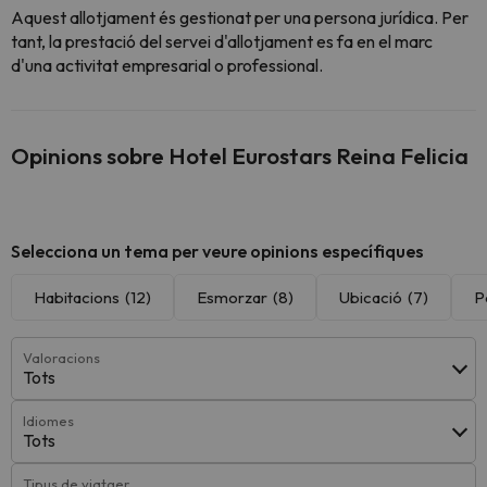
Aquest allotjament és gestionat per una persona jurídica. Per
tant, la prestació del servei d'allotjament es fa en el marc
d'una activitat empresarial o professional.
Opinions sobre Hotel Eurostars Reina Felicia
Selecciona un tema per veure opinions específiques
Habitacions
(12)
Esmorzar
(8)
Ubicació
(7)
P
Valoracions
Tots
Idiomes
Tots
Tipus de viatger