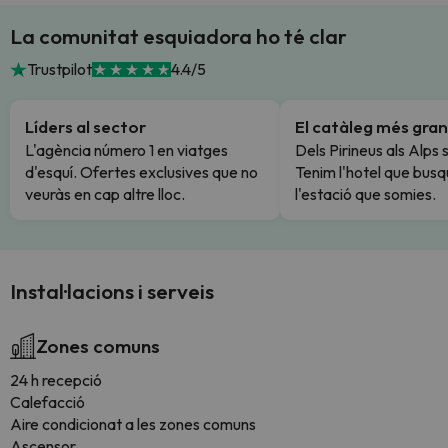
La comunitat esquiadora ho té clar
Trustpilot
4.4/5
Líders al sector
El catàleg més gran
L'agència número 1 en viatges
Dels Pirineus als Alps 
d'esquí. Ofertes exclusives que no
Tenim l'hotel que busq
veuràs en cap altre lloc.
l'estació que somies.
Instal·lacions i serveis
Zones comuns
24 h recepció
Calefacció
Aire condicionat a les zones comuns
Ascensor