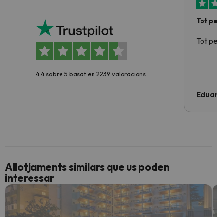
Tot p
Tot p
4.4 sobre 5 basat en 2239 valoracions
Edua
Allotjaments similars que us poden
interessar