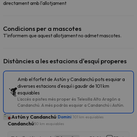
directament amb l'allotjament
Condicions per a mascotes
T'informem que aquest allotjament no admet mascotes.
Distàncies a les estacions d'esquí properes
Amb el forfet de Astún y Candanchú pots esquiar a
diverses estacions d'esquí i gaudir de 101 km
esquiables
L'accés a pistes més proper és Telesilla Alto Aragón a
Candanchú. A més podràs esquiar a Candanchú i Astún.
Astún y Candanchú
Domini
101 km esquiables
Candanchú
50 km esquiables