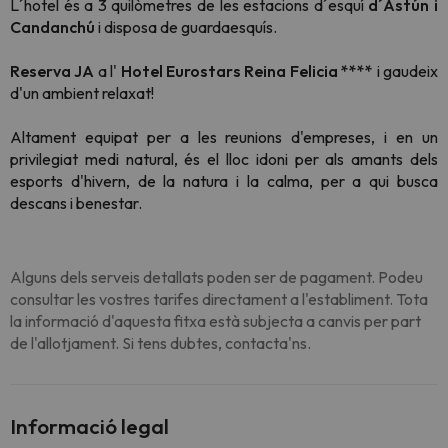
L´hotel és a 3 quilòmetres de les estacions d´esquí
d´Astún i
Candanchú
i disposa de guardaesquís.
Reserva JA
a l'
Hotel Eurostars Reina Felicia ****
i gaudeix
d'un ambient relaxat!
Altament equipat per a les reunions d'empreses, i en un
privilegiat medi natural, és el lloc idoni per als amants dels
esports d'hivern, de la natura i la calma, per a qui busca
descans i benestar.
Alguns dels serveis detallats poden ser de pagament. Podeu
consultar les vostres tarifes directament a l'establiment. Tota
la informació d'aquesta fitxa està subjecta a canvis per part
de l'allotjament. Si tens dubtes, contacta'ns.
Informació legal