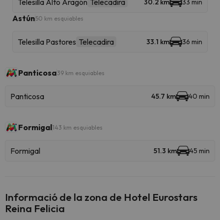
Telesilla Alto Aragón
Telecadira
30.2 km
33 min
Astún
50 km esquiables
Telesilla Pastores
Telecadira
33.1 km
36 min
Panticosa
39 km esquiables
Panticosa
45.7 km
40 min
Formigal
143 km esquiables
Formigal
51.3 km
45 min
Informació de la zona de Hotel Eurostars
Reina Felicia