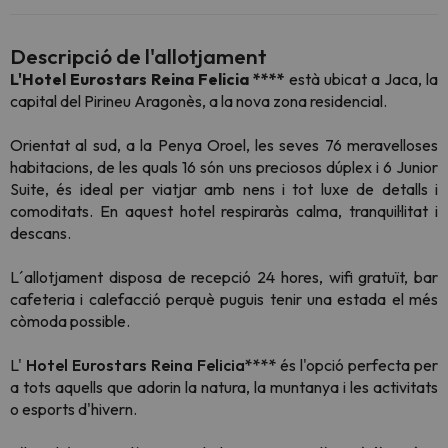
Descripció de l'allotjament
L'Hotel Eurostars Reina Felicia ****
està ubicat a Jaca, la
capital del Pirineu Aragonès, a la nova zona residencial.
Orientat al sud, a la Penya Oroel, les seves 76 meravelloses
habitacions, de les quals 16 són uns preciosos dúplex i 6 Junior
Suite, és ideal per viatjar amb nens i tot luxe de detalls i
comoditats. En aquest hotel respiraràs calma, tranquil·litat i
descans.
L´allotjament disposa de recepció 24 hores, wifi gratuït, bar
cafeteria i calefacció perquè puguis tenir una estada el més
còmoda possible.
L'
Hotel Eurostars Reina Felicia****
és l'opció perfecta per
a tots aquells que adorin la natura, la muntanya i les activitats
o esports d'hivern.