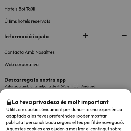
Hotels Boí Taüll
Últims hotels reservats
Informació i ajuda
Contacta Amb Nosaltres
Web corporativa
Descarrega la nostra app
Valorada amb una mitjana de 4,6/5 en iOS i Android.
La teva privadesa és molt important
Utilitzem cookies únicament per donar-te una experiència
adaptada a les teves preferències i poder mostrar
publicitat personalitzada segons el teu perfil de navegació.
Aquestes cookies ens ajuden a mostrar el contingut sobre