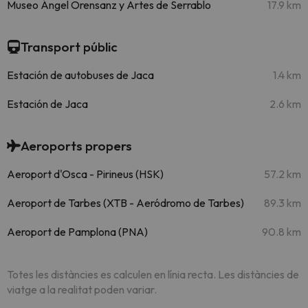
Museo Ángel Orensanz y Artes de Serrablo
17.9 km
Transport públic
Estación de autobuses de Jaca
1.4 km
Estación de Jaca
2.6 km
Aeroports propers
Aeroport d'Osca - Pirineus (HSK)
57.2 km
Aeroport de Tarbes (XTB - Aeródromo de Tarbes)
89.3 km
Aeroport de Pamplona (PNA)
90.8 km
Totes les distàncies es calculen en línia recta. Les distàncies de
viatge a la realitat poden variar.