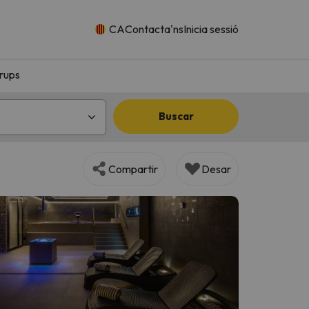
CA
Contacta'ns
Inicia sessió
rups
Buscar
Compartir
Desar