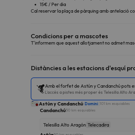
15€ / Per dia
Cal reservar la plaça de pàrquing amb antelació c
Condicions per a mascotes
T'informem que aquest allotjament no admet mas
Distàncies a les estacions d'esquí p
Amb el forfet de Astún y Candanchú pots esq
L'accés a pistes més proper és Telesilla Alto 
Astún y Candanchú
Domini
101 km esquiables
Candanchú
50 km esquiables
Telesilla Alto Aragón
Telecadira
Astún
50 km esquiables