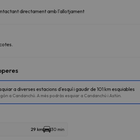
ontactant directament amb l'allotjament
cotes.
roperes
uiar a diverses estacions d'esquí i gaudir de 101 km esquiables
Aragón a Candanchú. A més podràs esquiar a Candanchú i Astún.
29 km
30 min