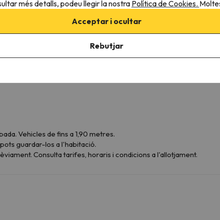
ultar més detalls, podeu llegir la nostra
Política de Cookies.
Moltes
Acceptar i ocultar
Rebutjar
ribada. Vehicles de fins a 1,90 metres.
ots guardar-los a l'habitació.
èviament. Consulta tarifes, horaris i condicions a l'allotjament.