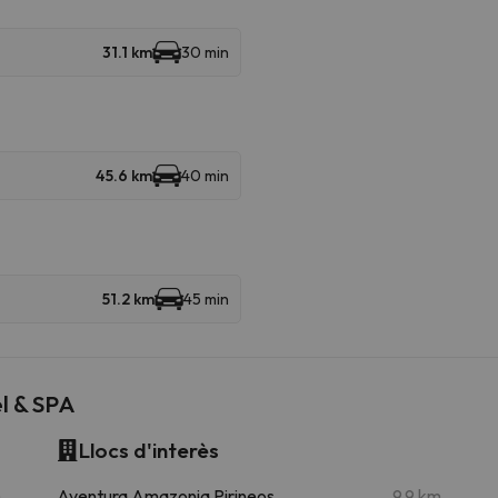
31.1 km
30 min
45.6 km
40 min
51.2 km
45 min
l & SPA
Llocs d'interès
m
Aventura Amazonia Pirineos
9.9 km