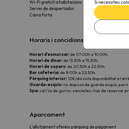
Si necessiteu cons
Wi-Fi gratuït a habitacions
Servei de despertador
Caixa forta
Horaris i concidions especials
Horari d'esmorzar:
de 07:00h a 10:00h.
Horari de dinar:
de 13:30h a 15:30h.
Horari de sopars:
de 20:30h a 22:30h.
Bar cafeteria:
de 8:00h a 22:30h.
Pàrquing interior:
12€/dia sota disponibilitat a l'ar
Guarda-esquís:
no disposa de guarda esquís, però p
Spa:
cal l'ús de gorra i xancletes i has de reservar pr
Aparcament
L'allotjament ofereix pàrquing de pagament