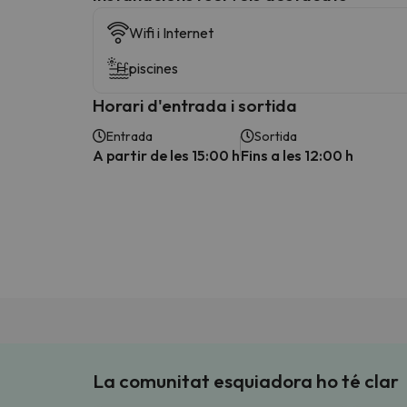
Wifi i Internet
piscines
Horari d'entrada i sortida
Entrada
Sortida
A partir de les 15:00 h
Fins a les 12:00 h
La comunitat esquiadora ho té clar