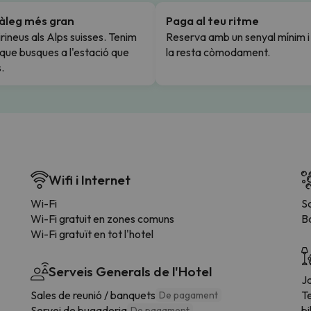
tàleg més gran
Paga al teu ritme
rineus als Alps suisses. Tenim
Reserva amb un senyal mínim 
l que busques a l'estació que
la resta còmodament.
.
Wifi i Internet
Wi-Fi
S
Wi-Fi gratuit en zones comuns
B
Wi-Fi gratuït en tot l'hotel
Serveis Generals de l'Hotel
Ja
Sales de reunió / banquets
T
De pagament
Servei de bugaderia
bi
De pagament