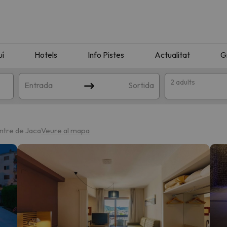
uí
Hotels
Info Pistes
Actualitat
G
2 adults
Entrada
Sortida
ntre de Jaca
Veure al mapa
n amb la teva cerca. Intenteu modificar la destinació.