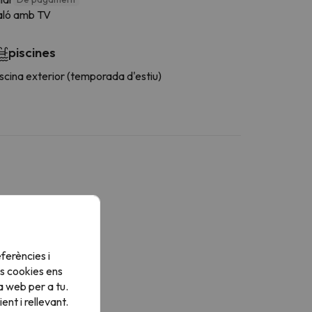
aló amb TV
piscines
scina exterior (temporada d'estiu)
ferències i
s cookies ens
a web per a tu.
nt i rellevant.