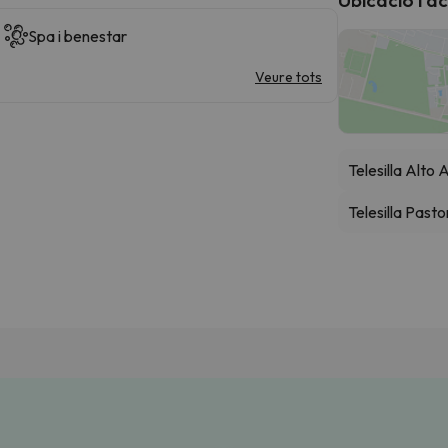
Spa i benestar
Veure tots
Telesilla Alto
Telesilla Pasto