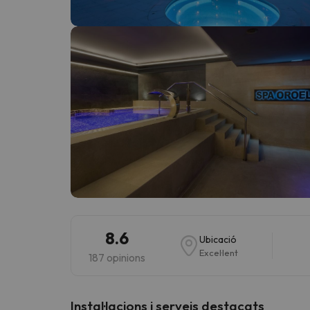
Vaja! Sembla que el nostre cercador ha perdut 
8.6
Ubicació
Excel·lent
187 opinions
Instal·lacions i serveis destacats