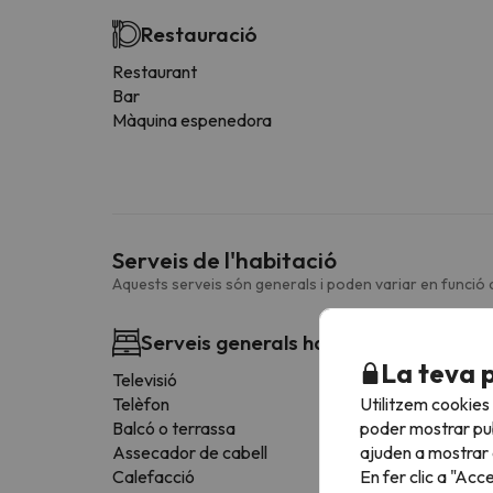
Restauració
Restaurant
Bar
Màquina espenedora
Serveis de l'habitació
Aquests serveis són generals i poden variar en funció d
Serveis generals habitació
La teva 
Televisió
Utilitzem cookies
Telèfon
poder mostrar pub
Balcó o terrassa
ajuden a mostrar e
Assecador de cabell
En fer clic a "Acc
Calefacció