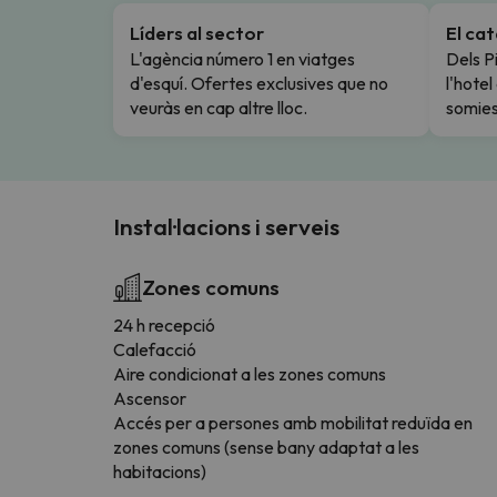
Líders al sector
El ca
L'agència número 1 en viatges
Dels Pi
d'esquí. Ofertes exclusives que no
l'hote
veuràs en cap altre lloc.
somies
Instal·lacions i serveis
Zones comuns
24 h recepció
Calefacció
Aire condicionat a les zones comuns
Ascensor
Accés per a persones amb mobilitat reduïda en
zones comuns (sense bany adaptat a les
habitacions)