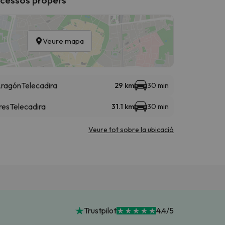
Veure mapa
 Aragón
Telecadira
29 km
30 min
res
Telecadira
31.1 km
30 min
Veure tot sobre la ubicació
Trustpilot
4.4/5