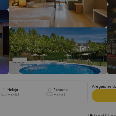
el nord. Quan trobi la seva brúixola torna.
Afegeix les d
Neteja
Personal
Molt bé
Molt bé
Ubicació i a