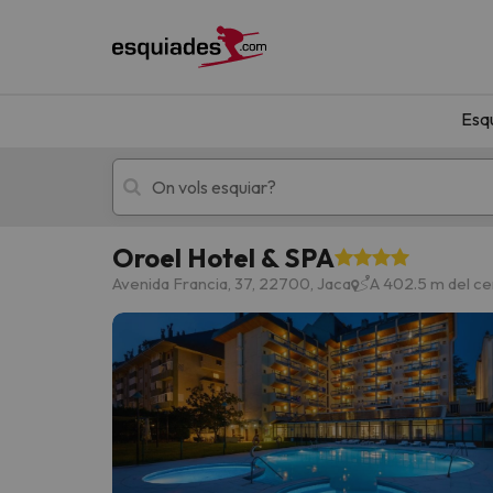
Esq
Oroel Hotel & SPA
Esquí
Escapades
Avenida Francia, 37, 22700, Jaca
A 402.5 m del ce
!Vaja! No hem trobat resultats que coincideixi