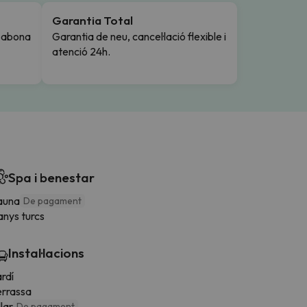
Garantia Total
i abona
Garantia de neu, cancel·lació flexible i
atenció 24h.
Spa i benestar
auna
De pagament
anys turcs
Instal·lacions
rdí
errassa
llar
De pagament