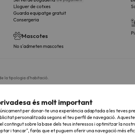
Lloguer de cotxes
S
Guarda equipatge gratuit
Consergeria
Pi
Mascotes
No s'admeten mascotes
e la tipologia d'habitació.
Bany
privadesa és molt important
Lavabo
 únicament per donar-te una experiència adaptada a les teves pre
Amenities
licitat personalitzada segons el teu perfil de navegació. Aqueste
Dutxa o banyera
l contingut sobre la base dels teus interessos i optimitzar la nostr
eptar i tancar", faràs que et puguem oferir una navegació més eficie