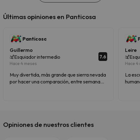
Últimas opiniones en Panticosa
Panticosa
Guillermo
Leire
7.6
Esquiador intermedio
Esqu
Hace 4 meses
Hace 4
Muy divertida, más grande que sierra nevada
La escue
por hacer una comparación, entre semana
humano
vacía genial las conexiones para subir a pistas
la esta
y hay incluso otro valle entero.
las pi
Opiniones de nuestros clientes