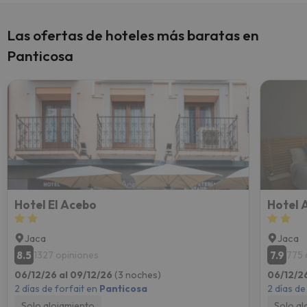
Las ofertas de hoteles más baratas en
Panticosa
Hotel El Acebo
Hotel 
Jaca
Jaca
8.5
7.9
1327 opiniones
775 
06/12/26 al 09/12/26
(3 noches)
06/12/2
2 días de forfait en
Panticosa
2 días de
Solo alojamiento
Solo al