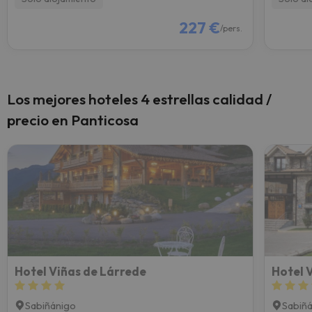
227 €
/pers.
Los mejores hoteles 4 estrellas calidad /
precio en Panticosa
Hotel Viñas de Lárrede
Hotel V
Sabiñánigo
Sabiñ