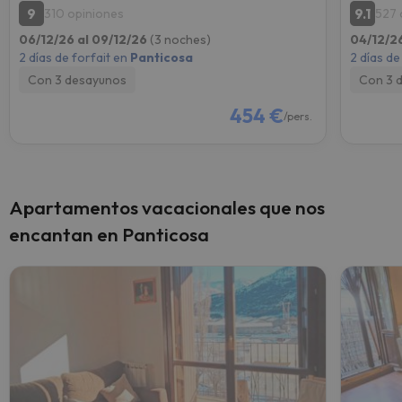
9
9.1
310 opiniones
527 
06/12/26 al 09/12/26
(3 noches)
04/12/2
2 días de forfait en
Panticosa
2 días de
Con 3 desayunos
Con 3 
454 €
/pers.
Apartamentos vacacionales que nos
encantan en Panticosa