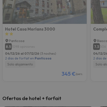
Hotel Casa Morlans 3000
Comple
Panticosa
Biesc
8.5
7.3
1098 opiniones
506 
04/12/26 al 07/12/26
(3 noches)
04/12/2
2 días de forfait en
Panticosa
2 días de
Solo alojamiento
Solo al
345 €
/pers.
Ofertas de hotel + forfait