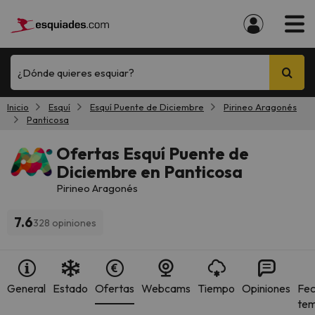
¿Dónde quieres esquiar?
Inicio
Esquí
Esquí Puente de Diciembre
Pirineo Aragonés
Panticosa
Ofertas Esquí Puente de
Diciembre en Panticosa
Pirineo Aragonés
7.6
328 opiniones
General
Estado
Ofertas
Webcams
Tiempo
Opiniones
Fec
te