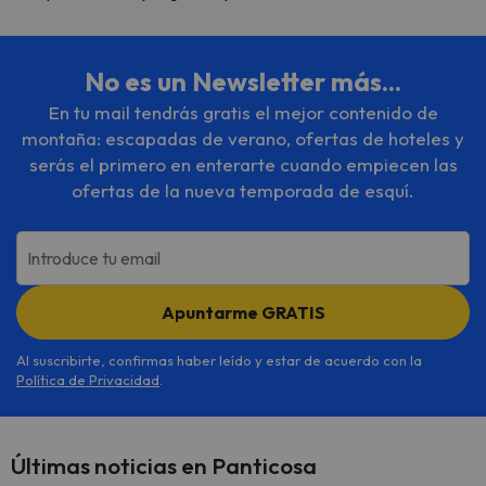
No es un Newsletter más...
En tu mail tendrás gratis el mejor contenido de
montaña: escapadas de verano, ofertas de hoteles y
serás el primero en enterarte cuando empiecen las
ofertas de la nueva temporada de esquí.
Introduce tu email
Apuntarme GRATIS
Al suscribirte, confirmas haber leído y estar de acuerdo con la
Política de Privacidad
.
Últimas noticias en Panticosa