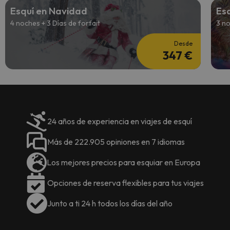
Esquí en Navidad
Esq
4 noches + 3 Días de forfait
3 no
Desde
347 €
24 años de experiencia en viajes de esquí
Más de 222.905 opiniones en 7 idiomas
Los mejores precios para esquiar en Europa
Opciones de reserva flexibles para tus viajes
Junto a ti 24 h todos los días del año