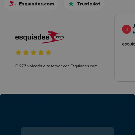
Esquiades.com
Trustpilot
J
H
esqui
El 97.3 volvería a reservar con Esquiades.com