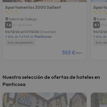
Apartamentos 3000 Sallent
Aparta
Sallent de Gállego
Gavin
7.8
8.1
167 opiniones
151 
04/12/26 al 07/12/26
(3 noches)
04/12/2
2 días de forfait en
Panticosa
2 días de
Solo alojamiento
Solo al
553 €
/pers.
Nuestra selección de ofertas de hoteles en
Panticosa