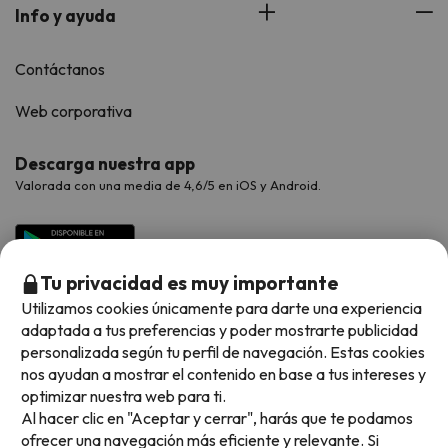
Info y ayuda
Contáctanos
Web corporativa
Descarga nuestra app
Valorada con una media de 4,6/5 en iOS y Android.
Tu privacidad es muy importante
Utilizamos cookies únicamente para darte una experiencia
adaptada a tus preferencias y poder mostrarte publicidad
personalizada según tu perfil de navegación. Estas cookies
nos ayudan a mostrar el contenido en base a tus intereses y
optimizar nuestra web para ti.
Métodos de pago disponibles
Al hacer clic en "Aceptar y cerrar", harás que te podamos
ofrecer una navegación más eficiente y relevante. Si