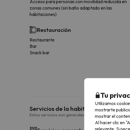
Acceso para personas con movilidad reducida en
zonas comunes (sin baño adaptado en las
habitaciones)
Restauración
Restaurante
Bar
Snack bar
Tu priva
Utilizamos cookie
Servicios de la habitación
mostrarte publici
Estos servicios son generales y pueden variar según la
mostrar el conten
Al hacer clic en 
relevante. Si nec