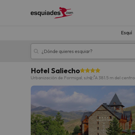
Esquí
Hotel Saliecho
Esquí
Escapadas
Urbanización de Formigal, s/n
A 381.5 m del centr
¡Vaya! No hemos encontrado ningún resultado 