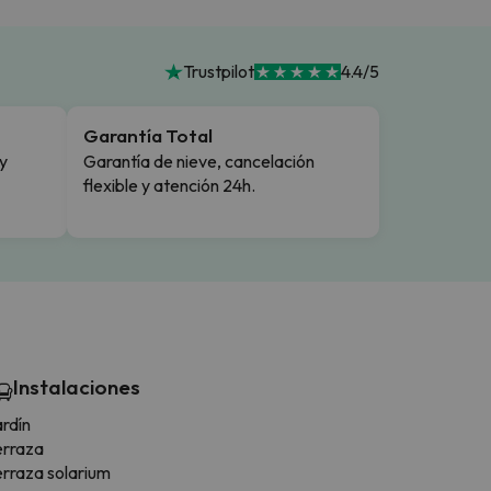
Trustpilot
4.4/5
Garantía Total
y
Garantía de nieve, cancelación
flexible y atención 24h.
Instalaciones
rdín
erraza
erraza solarium