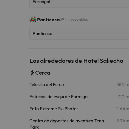
Formigal
Panticosa
39 km esquiables
Panticosa
Los alrededores de Hotel Saliecho
Cerca
Telesilla del Furco
680 
Estación de esquí de Formigal
710 
Foto Extreme Ski Photos
2.6 k
Centro de deportes de aventura Tena
2.9 k
Park