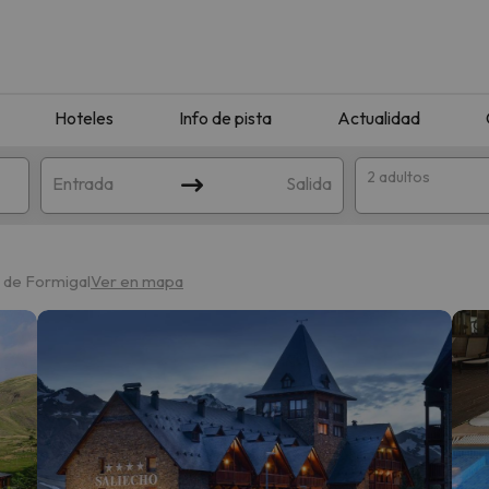
Hoteles
Info de pista
Actualidad
2 adultos
Entrada
Salida
o de Formigal
Ver en mapa
que coincida con tu búsqueda. Prueba a modificar el destino.