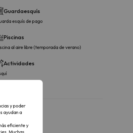
Guardaesquís
uarda esquís de pago
Piscinas
scina al aire libre (temporada de verano)
Actividades
squí
ncias y poder
os ayudan a
ás eficiente y
ies.
Muchas