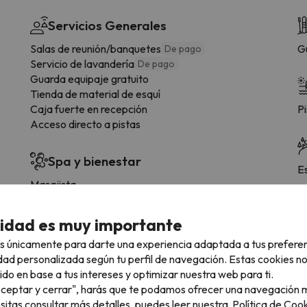
Servicios Generales
Salas de reunión/banquetes
G
De pago
Servicio de lavandería
De pago
Guarda equipaje gratuito
Tienda de material de esquí
Caja fuerte en recepción
Pi
Acceso directo a pistas
Spa y bienestar
E
Masajista
Sauna
cidad es muy importante
s únicamente para darte una experiencia adaptada a tus prefere
dad personalizada según tu perfil de navegación. Estas cookies n
 tipología de habitación.
ido en base a tus intereses y optimizar nuestra web para ti.
"Aceptar y cerrar", harás que te podamos ofrecer una navegación m
esitas consultar más detalles, puedes leer nuestra
Política de Cook