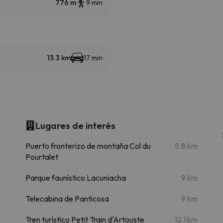
776 m
9 min
13.3 km
17 min
Lugares de interés
m
Puerto fronterizo de montaña Col du
5.8 km
Pourtalet
m
Parque faunístico Lacuniacha
9 km
m
Telecabina de Panticosa
9 km
m
Tren turístico Petit Train d'Artouste
12.1 km