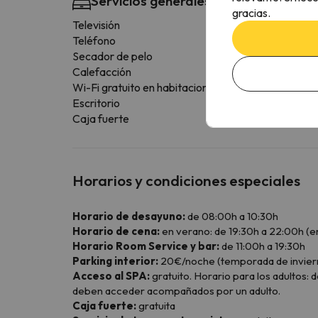
Servicios generales habitación
gracias.
Televisión
Teléfono
Secador de pelo
Calefacción
Wi-Fi gratuito en habitaciones
Escritorio
Caja fuerte
Horarios y condiciones especiales
Horario de desayuno:
de 08:00h a 10:30h
Horario de cena:
en verano: de 19:30h a 22:00h (en
Horario Room Service y bar:
de 11:00h a 19:30h
Parking interior:
20€/noche (temporada de invier
Acceso al SPA:
gratuito. Horario para los adultos: 
deben acceder acompañados por un adulto.
Caja fuerte:
gratuita