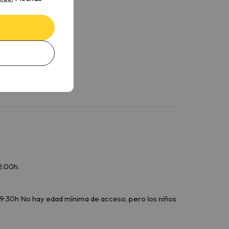
2:00h.
a 19:30h No hay edad mínima de acceso, pero los niños