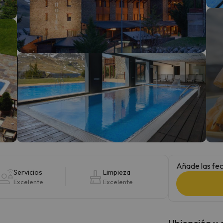
 el norte. En cuanto encuentre su brújula vuelve.
Añade las fec
Servicios
Limpieza
Excelente
Excelente
Ubicación y