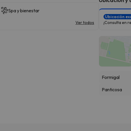
Spa y bienestar
Ubicación ex
Ver todos
¡Consulta en re
Formigal
Panticosa