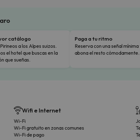
laro
yor catálogo
Paga a tu ritmo
Pirineos a los Alpes suizos.
Reserva con una señal mínima 
s el hotel que buscas en la
abona el resto cómodamente.
ón que sueñas.
Wifi e Internet
Wi-Fi
Ja
Wi-Fi gratuito en zonas comunes
T
Wi-Fi de pago
T