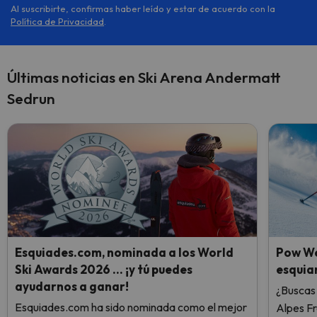
Al suscribirte, confirmas haber leído y estar de acuerdo con la
Política de Privacidad
.
Últimas noticias en Ski Arena Andermatt
Sedrun
Esquiades.com, nominada a los World
Pow We
Ski Awards 2026 … ¡y tú puedes
esquiar
ayudarnos a ganar!
¿Buscas 
Esquiades.com ha sido nominada como el mejor
Alpes F