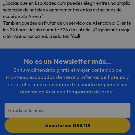
¿Sabías que en Esquiades.com puedes elegir entre una amplia
selección de hoteles y apartamentos en las estaciones de
esquí de Ski Arena?
También puedes disfrutar de un servicio de Atención al Cliente
las 24 horas del día durante 324 días al año. ¡Organizar tu viaje
a Ski Arena nunca había sido tan fácil!
No es un Newsletter más...
En tu mail tendrás gratis el mejor contenido de
montaña: escapadas de verano, ofertas de hoteles y
serás el primero en enterarte cuando empiecen las
ofertas de la nueva temporada de esquí.
Introduce tu email
Apuntarme GRATIS