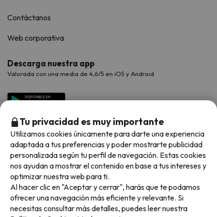
Contáctanos
Web corporativa
Descarga nuestra app
Valorada con una media de 4,6/5 en iOS y Android.
Tu privacidad es muy importante
Utilizamos cookies únicamente para darte una experiencia
adaptada a tus preferencias y poder mostrarte publicidad
personalizada según tu perfil de navegación. Estas cookies
nos ayudan a mostrar el contenido en base a tus intereses y
optimizar nuestra web para ti.
Métodos de pago disponibles
Al hacer clic en "Aceptar y cerrar", harás que te podamos
ofrecer una navegación más eficiente y relevante. Si
necesitas consultar más detalles, puedes leer nuestra