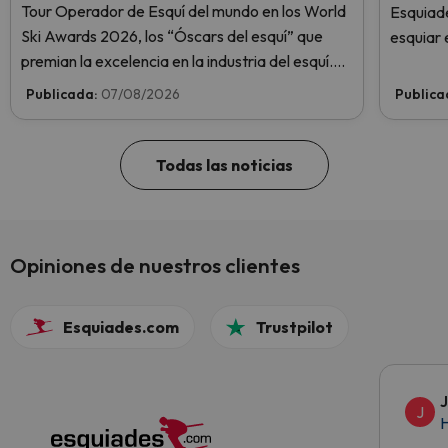
Tour Operador de Esquí del mundo en los World
Esquiade
Ski Awards 2026, los “Óscars del esquí” que
esquiar 
premian la excelencia en la industria del esquí.
¡Vota ahora y ayúdanos a alcanzar la cima!
Publicada:
07/08/2026
Publica
Todas las noticias
Opiniones de nuestros clientes
Esquiades.com
Trustpilot
J
H