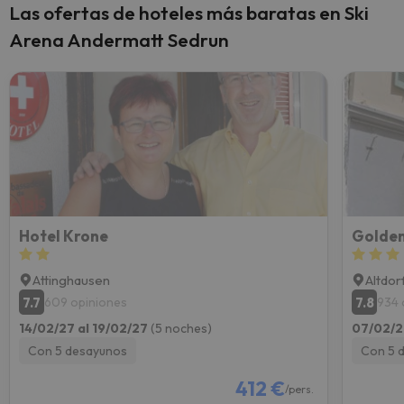
Las ofertas de hoteles más baratas en Ski
Arena Andermatt Sedrun
Hotel Krone
Golden
Attinghausen
Altdor
7.7
7.8
609 opiniones
934 
14/02/27 al 19/02/27
(5 noches)
07/02/2
Con 5 desayunos
Con 5 
412 €
/pers.