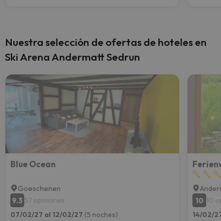
Nuestra selección de ofertas de hoteles en
Ski Arena Andermatt Sedrun
Blue Ocean
Ferien
Goeschenen
Ander
9.3
10
57 opiniones
10 o
07/02/27 al 12/02/27
(5 noches)
14/02/2