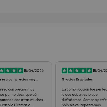
18/04/2026
15/04/2
esa con precios muy
Gracias Esquiades
nos por no…
esa con precios muy
La comunicación fue perfec
os por no decir que aún
lo que daban es lo que
arando con otras muchas ,
disfrutamos. Semana perfe
i caso las últimas 6
Sol y nieve Repetiremos