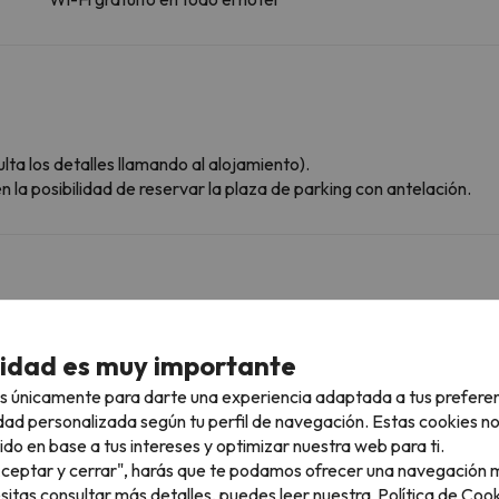
ta los detalles llamando al alojamiento).
 la posibilidad de reservar la plaza de parking con antelación.
ascotas.
cidad es muy importante
rcanas
s únicamente para darte una experiencia adaptada a tus prefere
dad personalizada según tu perfil de navegación. Estas cookies n
ido en base a tus intereses y optimizar nuestra web para ti.
"Aceptar y cerrar", harás que te podamos ofrecer una navegación m
esitas consultar más detalles, puedes leer nuestra
Política de Cook