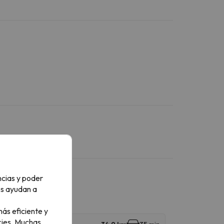
ncias y poder
os ayudan a
ás eficiente y
ies.
Muchas