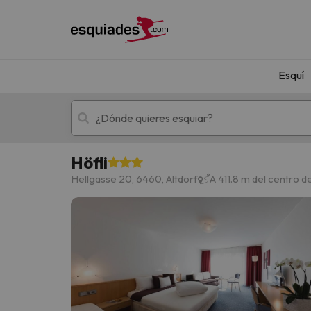
Esquí
Höfli
Esquí
Escapadas
Hellgasse 20, 6460, Altdorf
A 411.8 m del centro d
¡Vaya! No hemos encontrado ningún resultado 