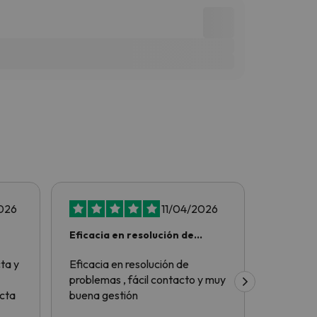
026
11/04/2026
Eficacia en resolución de
Todo pe
problemas
ta y
Eficacia en resolución de
Todo per
problemas , fácil contacto y muy
recomen
cta
buena gestión