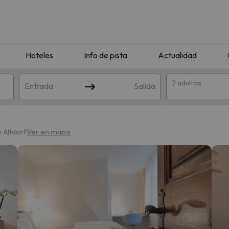
Hoteles
Info de pista
Actualidad
2 adultos
Entrada
Salida
e Altdorf
Ver en mapa
que coincida con tu búsqueda. Prueba a modificar el destino.