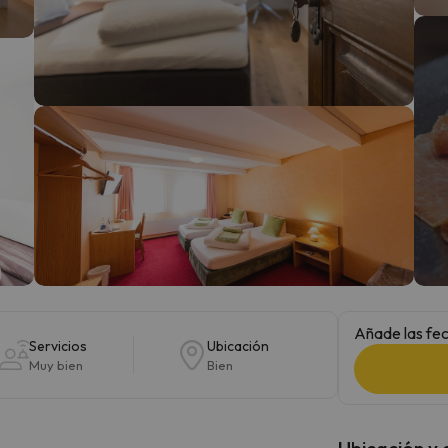
 el norte. En cuanto encuentre su brújula vuelve.
Añade las fec
Servicios
Ubicación
Muy bien
Bien
Ubicación y