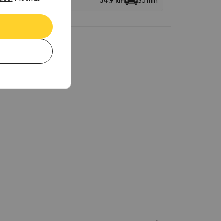
34.9 km
35 min