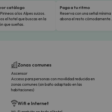
yor catálogo
Paga a tu ritmo
Pirineos a los Alpes suizos.
Reserva con una señal mínima 
s el hotel que buscas en la
abona el resto cómodamente.
ón que sueñas.
Zonas comunes
Ascensor
Acceso para personas con movilidad reducida en
zonas comunes (sin baño adaptado en las
habitaciones)
Wifi e Internet
Wi-Fi gratuito en todo el hotel