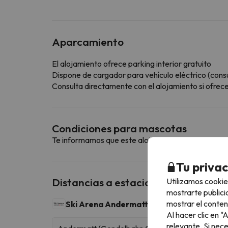
Aparcamiento
El alojamiento ofrece parking interior gratuito
Dispone de cargador para vehículo eléctrico (consul
Consulta directamente con el alojamiento si ofrecen
Condiciones para mascotas
Te informamos que este alojamiento no admite m
Tu priva
Distancias a estaciones de esquí ce
Utilizamos cookie
mostrarte publici
mostrar el conten
Ski Arena Andermatt Sedrun
70 km esquiables
Al hacer clic en 
relevante. Si nec