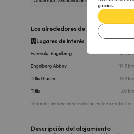
Andermatt (Gondelbahn Gütsch)
gracias.
Los alrededores de Höfli
Lugares de interés
Fürenalp, Engelberg
16.4 k
Engelberg Abbey
19.3 k
Titlis Glacier
19.9 k
Titlis
20 k
Todas las distancias se calculan en línea recta. Las
Descripción del alojamiento