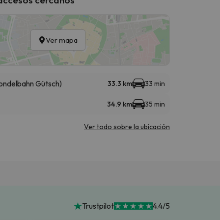
Ver mapa
ondelbahn Gütsch)
33.3 km
33 min
34.9 km
35 min
Ver todo sobre la ubicación
Trustpilot
4.4/5