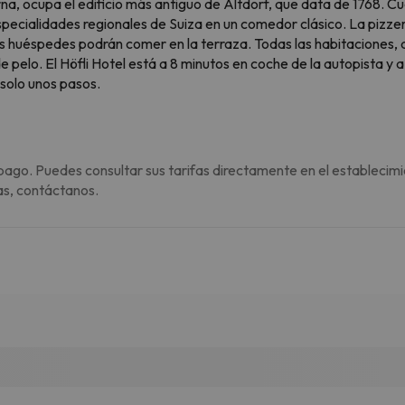
cerna, ocupa el edificio más antiguo de Altdorf, que data de 1768.
 especialidades regionales de Suiza en un comedor clásico. La pizze
os huéspedes podrán comer en la terraza. Todas las habitaciones, a
 pelo. El Höfli Hotel está a 8 minutos en coche de la autopista y a
a solo unos pasos.
pago. Puedes consultar sus tarifas directamente en el establecimi
as, contáctanos.