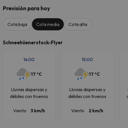
Previsión para hoy
Cota baja
Cota media
Cota alta
Schneehüenerstock-Flyer
14:00
15:00
17 ºC
17 ºC
Lluvias dispersas y
Lluvias dispersas y
débiles con truenos
débiles con truenos
Viento
3 km/h
Viento
2 km/h