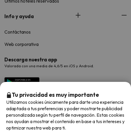
Últimos hoteles reservados
Info y ayuda
Contáctanos
Web corporativa
Descarga nuestra app
Valorada con una media de 4,6/5 en iOS y Android.
Tu privacidad es muy importante
Utilizamos cookies únicamente para darte una experiencia
adaptada a tus preferencias y poder mostrarte publicidad
personalizada según tu perfil de navegación. Estas cookies
nos ayudan a mostrar el contenido en base a tus intereses y
optimizar nuestra web para ti.
Métodos de pago disponibles