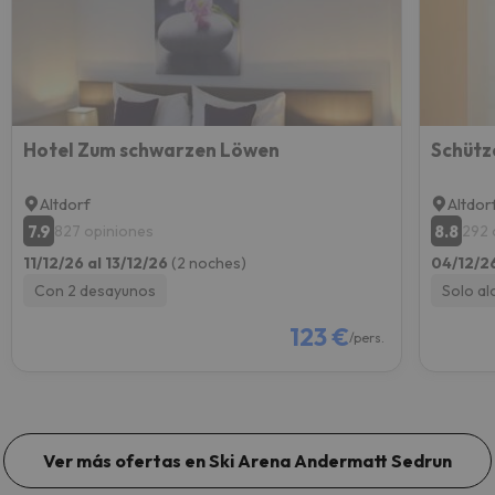
Hotel Zum schwarzen Löwen
Schütz
Altdorf
Altdor
7.9
8.8
827 opiniones
292 
11/12/26 al 13/12/26
(2 noches)
04/12/2
Con 2 desayunos
Solo al
123 €
/pers.
Ver más ofertas en Ski Arena Andermatt Sedrun