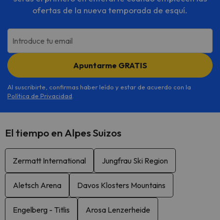
ofertas de la nueva temporada de esquí.
Introduce tu email
Apuntarme GRATIS
Al suscribirte, confirmas haber leído y estar de acuerdo con la
Política de Privacidad
.
El tiempo en Alpes Suizos
Zermatt International
Jungfrau Ski Region
Aletsch Arena
Davos Klosters Mountains
Engelberg - Titlis
Arosa Lenzerheide