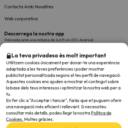
Contacta Amb Nosaltres
Web corporativa
Descarrega la nostra app
Valorada amb una mitjana de 4,6/5 en iOS i Android.
La teva privadesa és molt important
Utilitzem cookies únicament per donar-te una experiència
adaptada a les teves preferències i poder mostrar
publicitat personalitzada segons el teu perfil de navegació.
Aquestes cookies ens ajuden a mostrar el contingut sobre
la base dels teus interessos i optimitzar la nostra web per a
tu.
En fer clic a "Acceptar i tancar", faràs que et puguem oferir
Acceptem
una navegació més eficient i rellevant. Si necessiteu
consultar més detalls, podeu llegir la nostra
Política de
Cookies.
Moltes gràcies.