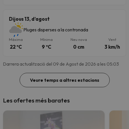
Dijous 13, d’agost
Pluges disperses a la contronada
Màxima
Mínima
Neu nova
Vent
22 ºC
9 ºC
0 cm
3 km/h
Darrera actualització del 09 de Agost de 2026 a les 05:03
Veure temps a altres estacions
Les ofertes més barates