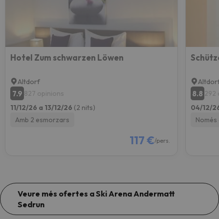
Hotel Zum schwarzen Löwen
Schütz
Altdorf
Altdor
7.9
8.8
827 opinions
292 
11/12/26 a 13/12/26
(2 nits)
04/12/2
Amb 2 esmorzars
Només 
117 €
/pers.
Veure més ofertes a Ski Arena Andermatt
Sedrun