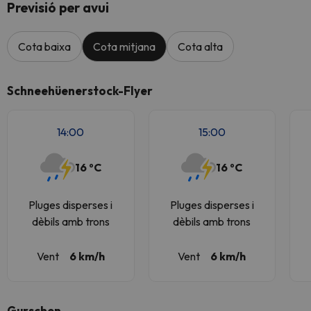
Previsió per avui
Cota baixa
Cota mitjana
Cota alta
Schneehüenerstock-Flyer
14:00
15:00
16 ºC
16 ºC
Pluges disperses i
Pluges disperses i
dèbils amb trons
dèbils amb trons
Vent
6 km/h
Vent
6 km/h
Gurschen