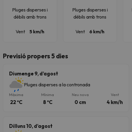
Pluges disperses i
Pluges disperses i
dèbils amb trons
dèbils amb trons
Vent
5 km/h
Vent
6 km/h
Previsió propers 5 dies
Diumenge 9, d’agost
Pluges disperses a la contronada
Màxima
Mínima
Neu nova
Vent
22 ºC
8 ºC
0 cm
4 km/h
Dilluns 10, d’agost