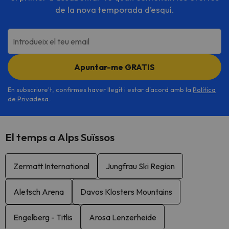
de la nova temporada d’esquí.
Introdueix el teu email
Apuntar-me GRATIS
En subscriure't, confirmes haver llegit i estar d'acord amb la
Política
de Privadesa
.
El temps a Alps Suïssos
Zermatt International
Jungfrau Ski Region
Aletsch Arena
Davos Klosters Mountains
Engelberg - Titlis
Arosa Lenzerheide