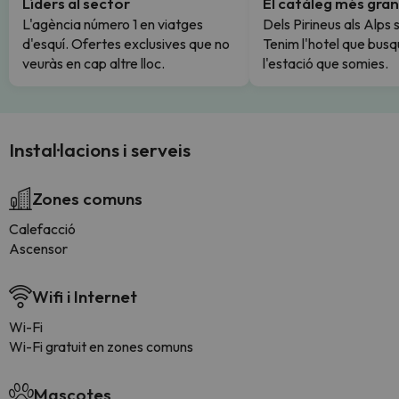
Líders al sector
El catàleg més gran
L'agència número 1 en viatges
Dels Pirineus als Alps 
d'esquí. Ofertes exclusives que no
Tenim l'hotel que busq
veuràs en cap altre lloc.
l'estació que somies.
Instal·lacions i serveis
Zones comuns
Calefacció
Ascensor
Wifi i Internet
Wi-Fi
Wi-Fi gratuit en zones comuns
Mascotes