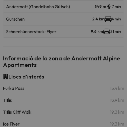
Andermatt (Gondelbahn Gütsch)
549 m
7 min
Gurschen
2.4 km
4 min
Schneehüenerstock-Flyer
9.6 km
31 min
Informació de la zona de Andermatt Alpine
Apartments
Llocs d'interès
Furka Pass
15.4 km
Titlis
18.9 km
Titlis Cliff Walk
19.3 km
Ice Flyer
19.3 km