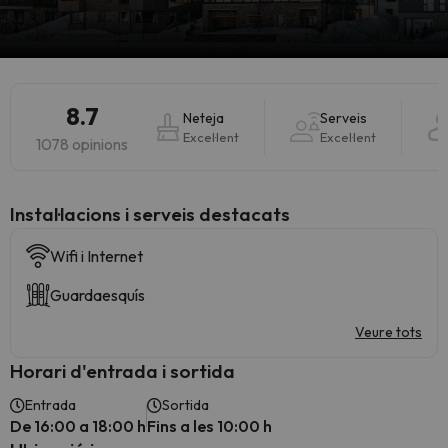
8.7
Neteja
Serveis
Excel·lent
Excel·lent
1078 opinions
Instal·lacions i serveis destacats
Wifi i Internet
Guardaesquís
Veure tots
Horari d'entrada i sortida
Entrada
Sortida
De 16:00 a 18:00 h
Fins a les 10:00 h