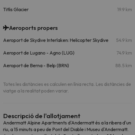
Titlis Glacier
19.9 km
Aeroports propers
Aeroport de Skydive Interlaken: Helicopter Skydive
54.9 km
Aeroport de Lugano - Agno (LUG)
74.9 km
Aeroport de Berna - Belp (BRN)
88.5 km
Totes les distàncies es calculen en línia recta. Les distàncies de
viatge a la realitat poden variar.
Descripció de l'allotjament
Andermatt Alpine Apartments d'Andermatt és a la ribera d'un
riu, a 15 minuts a peu de Pont del Diable i Museu d'Andermatt.