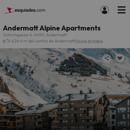
Andermatt Alpine Apartments
Gütschgasse 6, 6490, Andermatt
A 626.4 m del centre de Andermatt
Veure al mapa