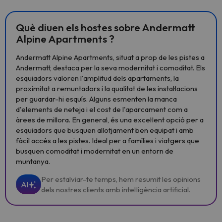
Què diuen els hostes sobre Andermatt
Alpine Apartments ?
Andermatt Alpine Apartments, situat a prop de les pistes a
Andermatt, destaca per la seva modernitat i comoditat. Els
esquiadors valoren l'amplitud dels apartaments, la
proximitat a remuntadors i la qualitat de les instal·lacions
per guardar-hi esquís. Alguns esmenten la manca
d'elements de neteja i el cost de l'aparcament com a
àrees de millora. En general, és una excel·lent opció per a
esquiadors que busquen allotjament ben equipat i amb
fàcil accés a les pistes. Ideal per a famílies i viatgers que
busquen comoditat i modernitat en un entorn de
muntanya.
Per estalviar-te temps, hem resumit les opinions
AI
dels nostres clients amb intel·ligència artificial.