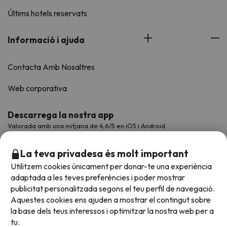
Últims hotels reservats
Informació i ajuda
Contacta Amb Nosaltres
Web corporativa
Descarrega la nostra app
Valorada amb una mitjana de 4,6/5 en iOS i Android.
La teva privadesa és molt important
Utilitzem cookies únicament per donar-te una experiència
adaptada a les teves preferències i poder mostrar
publicitat personalitzada segons el teu perfil de navegació.
Aquestes cookies ens ajuden a mostrar el contingut sobre
la base dels teus interessos i optimitzar la nostra web per a
tu.