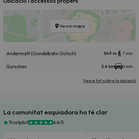
Ubicació i accessos propers
Veure mapa
Andermatt (Gondelbahn Gütsch)
549 m
7 min
Gurschen
2.4 km
4 min
Veure tot sobre la ubicació
La comunitat esquiadora ho té clar
Trustpilot
4.4/5