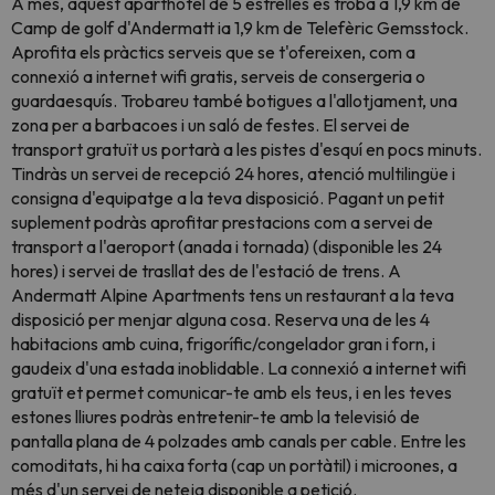
A més, aquest aparthotel de 5 estrelles es troba a 1,9 km de
Camp de golf d'Andermatt ia 1,9 km de Telefèric Gemsstock.
Aprofita els pràctics serveis que se t'ofereixen, com a
connexió a internet wifi gratis, serveis de consergeria o
guardaesquís. Trobareu també botigues a l'allotjament, una
zona per a barbacoes i un saló de festes. El servei de
transport gratuït us portarà a les pistes d'esquí en pocs minuts.
Tindràs un servei de recepció 24 hores, atenció multilingüe i
consigna d'equipatge a la teva disposició. Pagant un petit
suplement podràs aprofitar prestacions com a servei de
transport a l'aeroport (anada i tornada) (disponible les 24
hores) i servei de trasllat des de l'estació de trens. A
Andermatt Alpine Apartments tens un restaurant a la teva
disposició per menjar alguna cosa. Reserva una de les 4
habitacions amb cuina, frigorífic/congelador gran i forn, i
gaudeix d'una estada inoblidable. La connexió a internet wifi
gratuït et permet comunicar-te amb els teus, i en les teves
estones lliures podràs entretenir-te amb la televisió de
pantalla plana de 4 polzades amb canals per cable. Entre les
comoditats, hi ha caixa forta (cap un portàtil) i microones, a
més d'un servei de neteja disponible a petició.