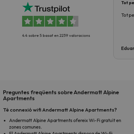
Tot p
Tot p
4.4 sobre 5 basat en 2239 valoracions
Edua
Preguntes freqüents sobre Andermatt Alpine
Apartments
Té connexió wifi Andermatt Alpine Apartments?
Andermatt Alpine Apartments ofereix Wi-Fi gratuït en
zones comunes.
El Andermatt Alpine Apartments disposa de Wi-Fi.