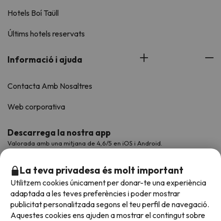
Hotels Boí Taüll
Últims hotels reservats
Informació i ajuda
Contacta Amb Nosaltres
Web corporativa
Descarrega la nostra app
Valorada amb una mitjana de 4,6/5 en iOS i Android.
La teva privadesa és molt important
Utilitzem cookies únicament per donar-te una experiència
adaptada a les teves preferències i poder mostrar
publicitat personalitzada segons el teu perfil de navegació.
Aquestes cookies ens ajuden a mostrar el contingut sobre