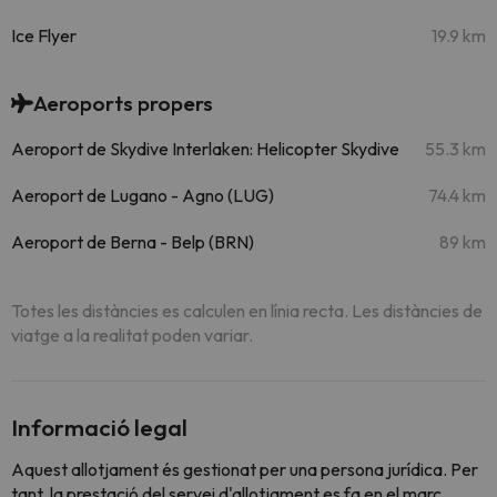
Ice Flyer
19.9 km
Aeroports propers
Aeroport de Skydive Interlaken: Helicopter Skydive
55.3 km
Aeroport de Lugano - Agno (LUG)
74.4 km
Aeroport de Berna - Belp (BRN)
89 km
Totes les distàncies es calculen en línia recta. Les distàncies de
viatge a la realitat poden variar.
Informació legal
Aquest allotjament és gestionat per una persona jurídica. Per
tant, la prestació del servei d'allotjament es fa en el marc