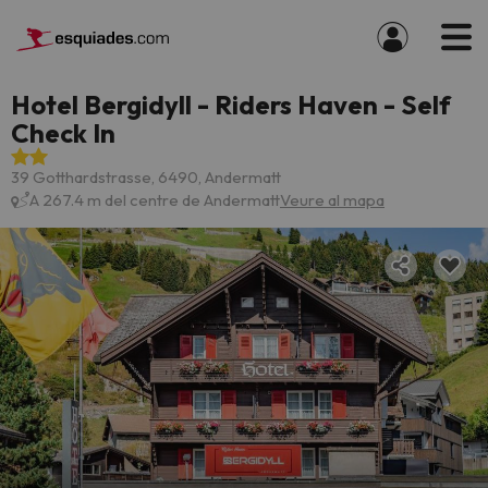
Hotel Bergidyll - Riders Haven - Self
Check In
39 Gotthardstrasse, 6490, Andermatt
A 267.4 m del centre de Andermatt
Veure al mapa