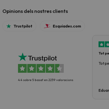
Opinions dels nostres clients
Trustpilot
Esquiades.com
Tot p
Tot p
4.4 sobre 5 basat en 2239 valoracions
Edua