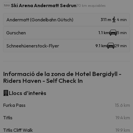
Ski Arena Andermatt Sedrun
70 km esquiables
Andermatt (Gondelbahn Gütsch)
311 m
4 min
Gurschen
1.1 km
5 min
Schneehüenerstock-Flyer
9.1 km
29 min
Informació de la zona de Hotel Bergidyll -
Riders Haven - Self Check In
Llocs d'interès
Furka Pass
15.6 km
Titlis
19.4 km
Titlis Cliff Walk
19.9 km