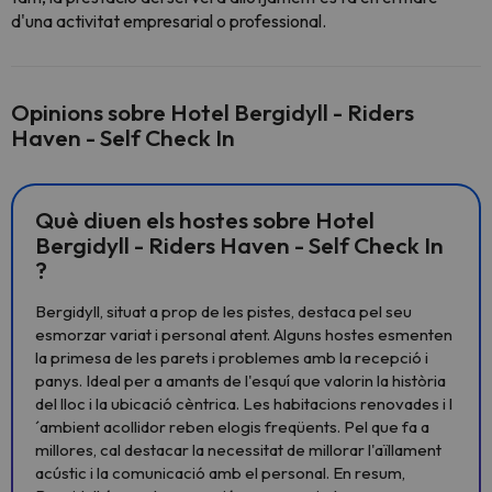
d'una activitat empresarial o professional.
Opinions sobre Hotel Bergidyll - Riders
Haven - Self Check In
Què diuen els hostes sobre Hotel
Bergidyll - Riders Haven - Self Check In
?
Bergidyll, situat a prop de les pistes, destaca pel seu
esmorzar variat i personal atent. Alguns hostes esmenten
la primesa de les parets i problemes amb la recepció i
panys. Ideal per a amants de l'esquí que valorin la història
del lloc i la ubicació cèntrica. Les habitacions renovades i l
´ambient acollidor reben elogis freqüents. Pel que fa a
millores, cal destacar la necessitat de millorar l'aïllament
acústic i la comunicació amb el personal. En resum,