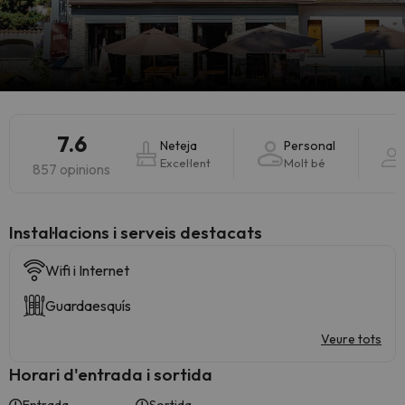
7.6
Neteja
Personal
Excel·lent
Molt bé
857 opinions
Instal·lacions i serveis destacats
Wifi i Internet
Guardaesquís
Veure tots
Horari d'entrada i sortida