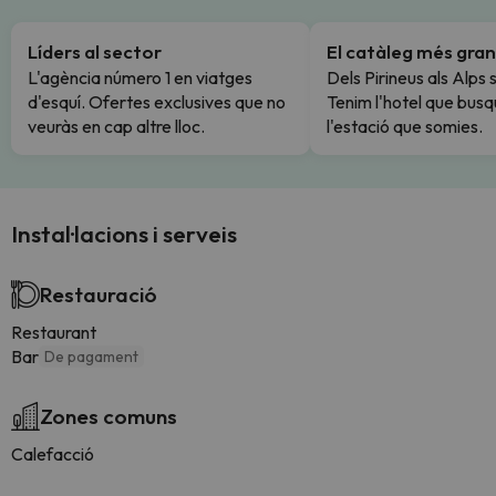
Líders al sector
El catàleg més gran
L'agència número 1 en viatges
Dels Pirineus als Alps 
d'esquí. Ofertes exclusives que no
Tenim l'hotel que busq
veuràs en cap altre lloc.
l'estació que somies.
Instal·lacions i serveis
Restauració
Restaurant
Bar
De pagament
Zones comuns
Calefacció