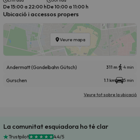
Entrada
Sortida
De 15:00 a 22:00 h
De 10:00 a 11:00 h
Ubicació i accessos propers
Veure mapa
Andermatt (Gondelbahn Gütsch)
311 m
4 min
Gurschen
1.1 km
5 min
Veure tot sobre la ubicació
La comunitat esquiadora ho té clar
Trustpilot
4.4/5