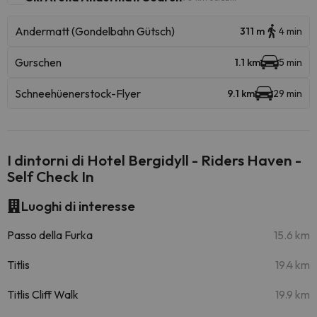
Andermatt (Gondelbahn Gütsch)
311 m
4 min
Gurschen
1.1 km
5 min
Schneehüenerstock-Flyer
9.1 km
29 min
I dintorni di Hotel Bergidyll - Riders Haven -
Self Check In
Luoghi di interesse
Passo della Furka
15.6 km
Titlis
19.4 km
Titlis Cliff Walk
19.9 km