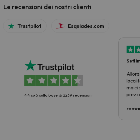
Le recensioni dei nostri clienti
Trustpilot
Esquiades.com
Setti
Allora
locali
ma ci 
prezzo
4.4 su 5 sulla base di 2239 recensioni
nostra 
econom
roman
costre
voluto
per 6 g
paghi 