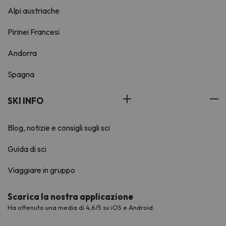
Alpi austriache
Pirinei Francesi
Andorra
Spagna
SKI INFO
Blog, notizie e consigli sugli sci
Guida di sci
Viaggiare in gruppo
Scarica la nostra applicazione
Ha ottenuto una media di 4,6/5 su iOS e Android.