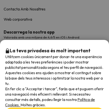
Contacta Amb Nosaltres
Web corporativa
Descarrega la nostra app
Valorada amb una mitjana de 4,6/5 en iOS i Android.
La teva privadesa és molt important
Utilitzem cookies únicament per donar-te una experiència
adaptada a les teves preferències i poder mostrar
publicitat personalitzada segons el teu perfil de navegació.
Aquestes cookies ens ajuden a mostrar el contingut sobre
la base dels teus interessos i optimitzar la nostra web per a
tu.
En fer clic a "Acceptar i tancar", faràs que et puguem oferir
Acceptem
una navegació més eficient i rellevant. Si necessiteu
consultar més detalls, podeu llegir la nostra
Política de
Cookies.
Moltes gràcies.