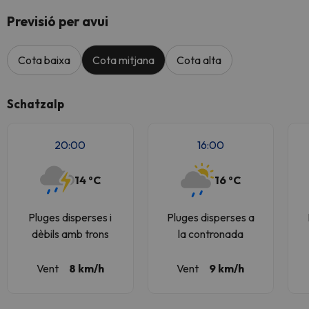
Previsió per avui
Cota baixa
Cota mitjana
Cota alta
Schatzalp
20:00
16:00
14 ºC
16 ºC
Pluges disperses i
Pluges disperses a
dèbils amb trons
la contronada
Vent
8 km/h
Vent
9 km/h