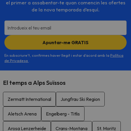
el primer a assabentar-te quan comencin les ofertes
de la nova temporada d’esquí.
Introdueix el teu email
Apuntar-me GRATIS
En subscriure't, confirmes haver llegit i estar d'acord amb la
Política
de Privadesa
.
El temps a Alps Suïssos
Zermatt International
Jungfrau Ski Region
Aletsch Arena
Engelberg - Titlis
Arosa Lenzerheide
Crans-Montana
St. Moritz