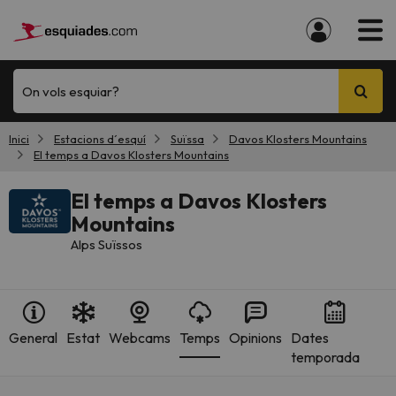
On vols esquiar?
Inici
Estacions d´esquí
Suïssa
Davos Klosters Mountains
El temps a Davos Klosters Mountains
El temps a Davos Klosters
Mountains
Alps Suïssos
General
Estat
Webcams
Temps
Opinions
Dates
temporada