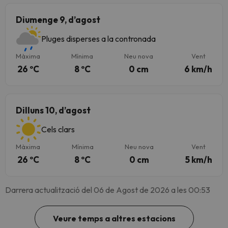
Diumenge 9, d’agost
Pluges disperses a la contronada
Màxima
Mínima
Neu nova
Vent
26 ºC
8 ºC
0 cm
6 km/h
Dilluns 10, d’agost
Cels clars
Màxima
Mínima
Neu nova
Vent
26 ºC
8 ºC
0 cm
5 km/h
Darrera actualització del 06 de Agost de 2026 a les 00:53
Veure temps a altres estacions