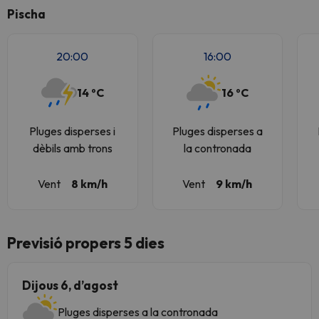
Pischa
20:00
16:00
14 ºC
16 ºC
Pluges disperses i
Pluges disperses a
dèbils amb trons
la contronada
Vent
8 km/h
Vent
9 km/h
Previsió propers 5 dies
Dijous 6, d’agost
Pluges disperses a la contronada