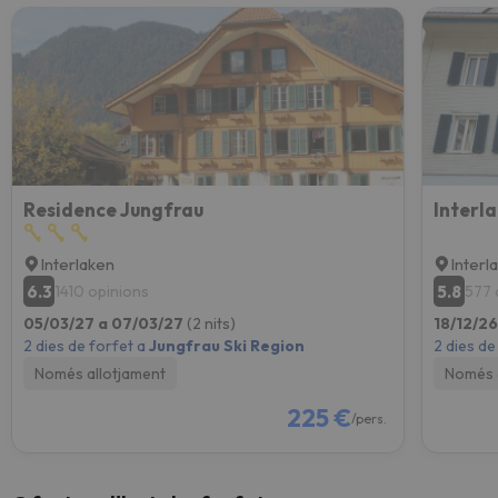
Residence Jungfrau
Interl
Interlaken
Interl
6.3
5.8
1410 opinions
577 
05/03/27 a 07/03/27
(2 nits)
18/12/2
2 dies de forfet a
Jungfrau Ski Region
2 dies de
Només allotjament
Només 
225 €
/pers.