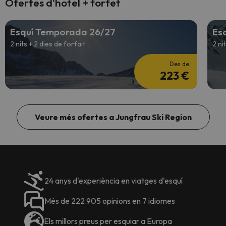
Ofertes d'hotel + forfet
Esquí Temporada 26/27
Es
2 nits + 2 dies de forfait
2 ni
Des de
223 €
Veure més ofertes a Jungfrau Ski Region
24 anys d'experiència en viatges d'esquí
Més de 222.905 opinions en 7 idiomes
Els millors preus per esquiar a Europa