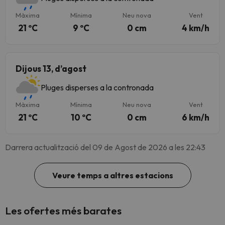
Màxima
Mínima
Neu nova
Vent
21 ºC
9 ºC
0 cm
4 km/h
Dijous 13, d’agost
Pluges disperses a la contronada
Màxima
Mínima
Neu nova
Vent
21 ºC
10 ºC
0 cm
6 km/h
Darrera actualització del 09 de Agost de 2026 a les 22:43
Veure temps a altres estacions
Les ofertes més barates