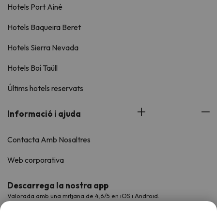
Hotels Port Ainé
Hotels Baqueira Beret
Hotels Sierra Nevada
Hotels Boí Taüll
Últims hotels reservats
Informació i ajuda
Contacta Amb Nosaltres
Web corporativa
Descarrega la nostra app
Valorada amb una mitjana de 4,6/5 en iOS i Android.