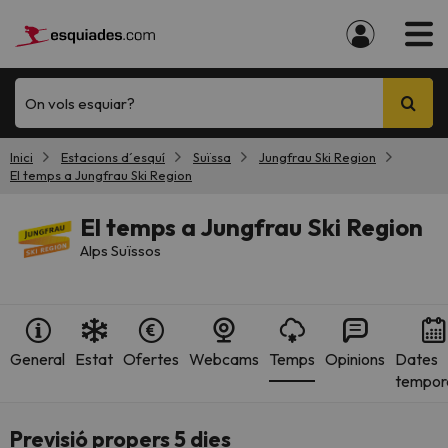
On vols esquiar?
Inici
Estacions d´esquí
Suïssa
Jungfrau Ski Region
El temps a Jungfrau Ski Region
El temps a Jungfrau Ski Region
Alps Suïssos
General
Estat
Ofertes
Webcams
Temps
Opinions
Dates
tempor
Previsió propers 5 dies