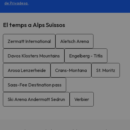
de Privadesa
.
El temps a Alps Suïssos
Zermatt International
Aletsch Arena
Davos Klosters Mountains
Engelberg - Titlis
Arosa Lenzerheide
Crans-Montana
St. Moritz
Saas-Fee Destination pass
Ski Arena Andermatt Sedrun
Verbier