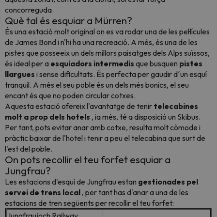
concorreguda.
Què tal és esquiar a Mürren?
És una estació molt original on es va rodar una de les pel·lícules
de James Bond i n'hi ha una recreació. A més, és una de les
pistes que posseeix un dels millors paisatges dels Alps suïssos,
és ideal per a
esquiadors intermedis
que busquen
pistes
llargues
i sense dificultats. És perfecta per gaudir d´un esquí
tranquil. A més el seu poble és un dels més bonics, el seu
encant és que no poden circular cotxes.
Aquesta estació ofereix l'avantatge de tenir
telecabines
molt a prop dels hotels
, ia més, té a disposició un Skibus.
Per tant, pots evitar anar amb cotxe, resulta molt còmode i
pràctic baixar de l'hotel i tenir a peu el telecabina que surt de
l'est del poble.
On pots recollir el teu forfet esquiar a
Jungfrau?
Les estacions d'esquí de Jungfrau estan
gestionades pel
servei de trens local
, per tant has d'anar a una de les
estacions de tren següents per recollir el teu forfet:
Jungfraujoch Railway