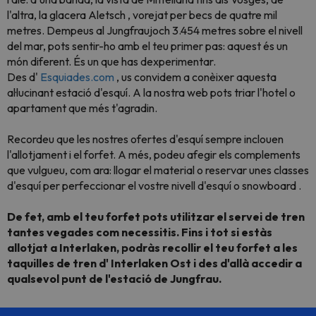
l'altra, la glacera Aletsch , vorejat per becs de quatre mil
metres. Dempeus al Jungfraujoch 3.454 metres sobre el nivell
del mar, pots sentir-ho amb el teu primer pas: aquest és un
món diferent. És un que has dexperimentar.
Des d'
Esquiades.com
, us convidem a conèixer aquesta
al·lucinant estació d'esquí. A la nostra web pots triar l'hotel o
apartament que més t'agradin.
Recordeu que
les nostres ofertes d'esquí sempre inclouen
l'allotjament i el forfet.
A més, podeu afegir els complements
que vulgueu, com ara: llogar el material o reservar unes classes
d'esquí per perfeccionar el vostre nivell d'esquí o snowboard .
De fet, amb el teu forfet pots utilitzar el servei de tren
tantes vegades com necessitis. Fins i tot si estàs
allotjat a Interlaken, podràs recollir el teu forfet a les
taquilles de tren d'
Interlaken Ost
i des d'allà accedir a
qualsevol punt de l'estació de Jungfrau.