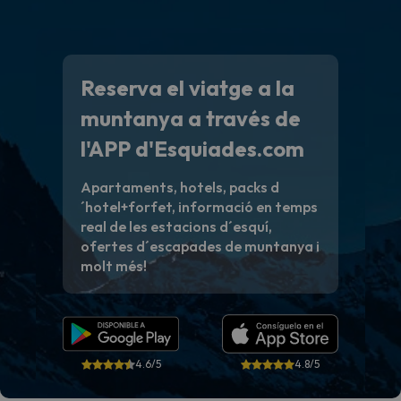
Reserva el viatge a la
muntanya a través de
l'APP d'Esquiades.com
Apartaments, hotels, packs d
´hotel+forfet, informació en temps
real de les estacions d´esquí,
ofertes d´escapades de muntanya i
molt més!
4.6/5
4.8/5