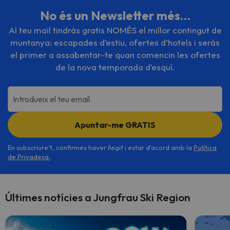
No és un Newsletter més…
Al teu mail tindràs gratis NOMÉS el millor contingut de
muntanya: escapades d’estiu, ofertes d’hotels i seràs
el primer a assabentar-te quan comencin les ofertes
de la nova temporada d’esquí.
Introdueix el teu email
Apuntar-me GRATIS
En subscriure't, confirmes haver llegit i estar d'acord amb la
Política
de Privadesa
.
Últimes notícies a Jungfrau Ski Region