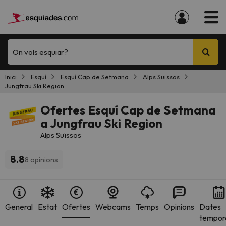
On vols esquiar?
Inici
Esquí
Esquí Cap de Setmana
Alps Suïssos
Jungfrau Ski Region
Ofertes Esquí Cap de Setmana
a Jungfrau Ski Region
Alps Suïssos
8.8
8 opinions
General
Estat
Ofertes
Webcams
Temps
Opinions
Dates
tempor