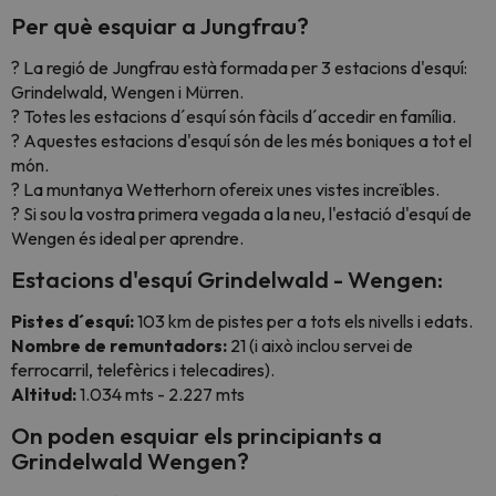
Per què esquiar a Jungfrau?
? La regió de Jungfrau està formada per 3 estacions d'esquí:
Grindelwald, Wengen i Mürren.
? Totes les estacions d´esquí són fàcils d´accedir en família.
? Aquestes estacions d'esquí són de les més boniques a tot el
món.
? La muntanya Wetterhorn ofereix unes vistes increïbles.
? Si sou la vostra primera vegada a la neu, l'estació d'esquí de
Wengen és ideal per aprendre.
Estacions d'esquí Grindelwald - Wengen:
Pistes d´esquí:
103 km de pistes per a tots els nivells i edats.
Nombre de remuntadors:
21 (i això inclou servei de
ferrocarril, telefèrics i telecadires).
Altitud:
1.034 mts - 2.227 mts
On poden esquiar els principiants a
Grindelwald Wengen?