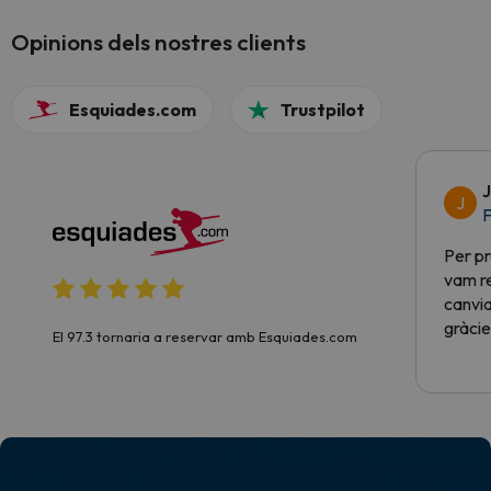
Opinions dels nostres clients
Esquiades.com
Trustpilot
J
J
F
Per pr
vam re
canvia
gràcie
El 97.3 tornaria a reservar amb Esquiades.com