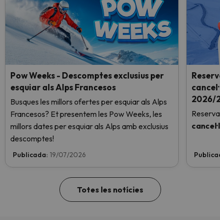
Pow Weeks - Descomptes exclusius per
Reserv
esquiar als Alps Francesos
cancel·
2026/2
Busques les millors ofertes per esquiar als Alps
Reserva
Francesos? Et presentem les Pow Weeks, les
cancel·
millors dates per esquiar als Alps amb exclusius
descomptes!
Publicada:
19/07/2026
Publica
Totes les notícies