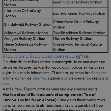
Eiger Glacier Railway Station
Station
Interlaken Ost railway
Lauterbrunnen Railway station
Station
Grindelwald Grund Railway
Grindelwald Railway Station
Station
Wilderswil Railway station
Zweilütschinen Railway Station
Wengen Railway Station
Mürren Railway Station
Kleine Scheidegg Railway
Grindelwald Terminal Railway
Station
Station
Esquia amb Esquiades.com a Jungfrau
Gaudeix de les millors vistes i submergeix-te en una aventura
de pistes llargues. És la millor opció quan vulguis evitar cues i
pujar-te a molts telecadires. Et donem l'oportunitat d'esquiar
a tot el domini de
Jungfrau
i gaudir d'una experiència única a la
neu.
A més, teniu l'oportunitat de viure una experiència única:
Visiteu el cel d'Europa amb el complement Top of
Europe! (no inclòs en el preu)
L'aire gelat flueix per la teva
cara, la neu cruix sota els teus peus, i la vista gairebé et treu
l'alè: d'una banda, la vista de Mittelland fins als Vosges, de