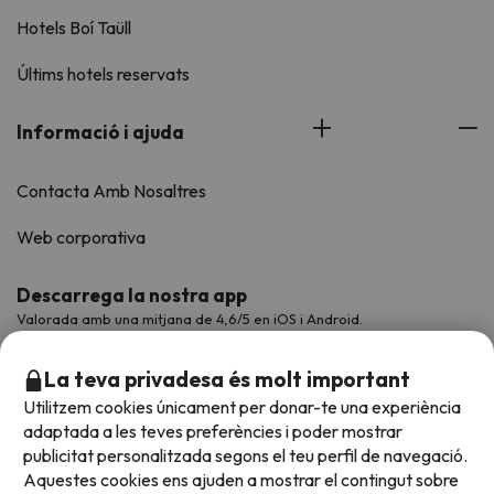
Hotels Boí Taüll
Últims hotels reservats
Informació i ajuda
Contacta Amb Nosaltres
Web corporativa
Descarrega la nostra app
Valorada amb una mitjana de 4,6/5 en iOS i Android.
La teva privadesa és molt important
Utilitzem cookies únicament per donar-te una experiència
adaptada a les teves preferències i poder mostrar
publicitat personalitzada segons el teu perfil de navegació.
Aquestes cookies ens ajuden a mostrar el contingut sobre