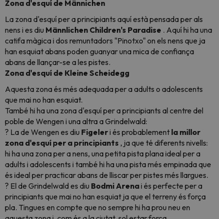
Zona d'esquí de Männichen
La zona d'esquí per a principiants aquí està pensada per als
nens i es diu
Männlichen Children's Paradise
. Aquí hi ha una
catifa màgica i dos remuntadors "Pinotxo" on els nens que ja
han esquiat abans poden guanyar una mica de confiança
abans de llançar-se a les pistes.
Zona d'esquí de Kleine Scheidegg
Aquesta zona és més adequada per a adults o adolescents
que mai no han esquiat.
També hi ha una zona d'esquí per a principiants al centre del
poble de Wengen i una altra a Grindelwald:
? La de Wengen es diu
Figeler
i és probablement
la millor
zona d'esquí per a principiants
, ja que té diferents nivells:
hi ha una zona per a nens, una petita pista plana ideal per a
adults i adolescents i també hi ha una pista més empinada que
és ideal per practicar abans de lliscar per pistes més llargues.
? El de Grindelwald es diu
Bodmi Arena
i és perfecte per a
principiants que mai no han esquiat ja que el terreny és força
pla. Tingues en compte que no sempre hi ha prou neu en
aquesta zona i, com és a la ciutat, sol estar força