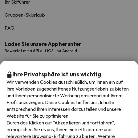
Ihr Skiführer
Gruppen-Skiurlaub
FAQ
Laden Sie unsere App herunter
Bewertet mit 4.6/5 auf iOS und Android.
Ihre Privatsphäre ist uns wichtig
Wir verwenden Cookies ausschließlich, um Ihnen ein auf
Ihre Vorlieben zugeschnittenes Nutzungserlebnis zu bieten
und Ihnen personalisierte Werbung basierend auf Ihrem
Profil anzuzeigen. Diese Cookies helfen uns, Inhalte
entsprechend Ihren Interessen darzustellen und unsere
Website für Sie zu optimieren.
Verfügbare Zahlungsarten
Durch das Klicken auf "Akzeptieren und fortfahren",
ermöglichen Sie es uns, Ihnen eine effizientere und
relevantere Browsing-Erfahrung zu bieten. Weitere