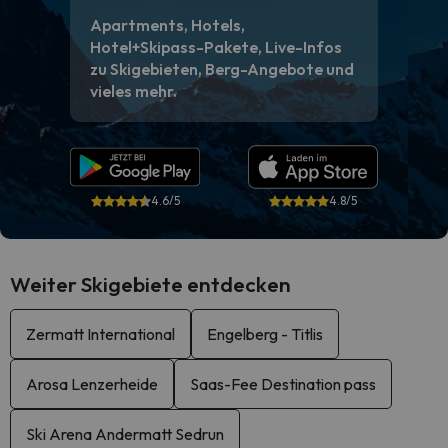
Apartments, Hotels,
Hotel+Skipass-Pakete, Live-Infos
zu Skigebieten, Berg-Angebote und
vieles mehr.
4.6/5
4.8/5
Weiter Skigebiete entdecken
Zermatt International
Engelberg - Titlis
Arosa Lenzerheide
Saas-Fee Destination pass
Ski Arena Andermatt Sedrun