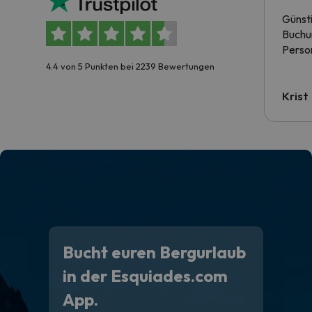
Günst
Buchun
Person
4.4 von 5 Punkten bei 2239 Bewertungen
Krist
Bucht euren Bergurlaub
in der Esquiades.com
App.