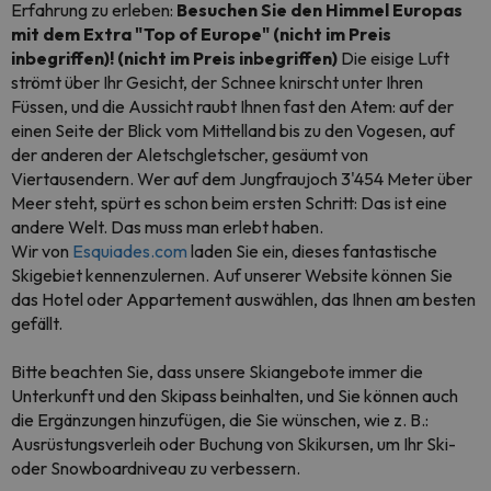
Erfahrung zu erleben:
Besuchen Sie den Himmel Europas
mit dem Extra "Top of Europe" (nicht im Preis
inbegriffen)! (nicht im Preis inbegriffen)
Die eisige Luft
strömt über Ihr Gesicht, der Schnee knirscht unter Ihren
Füssen, und die Aussicht raubt Ihnen fast den Atem: auf der
einen Seite der Blick vom Mittelland bis zu den Vogesen, auf
der anderen der Aletschgletscher, gesäumt von
Viertausendern. Wer auf dem Jungfraujoch 3'454 Meter über
Meer steht, spürt es schon beim ersten Schritt: Das ist eine
andere Welt. Das muss man erlebt haben.
Wir von
Esquiades.com
laden Sie ein, dieses fantastische
Skigebiet kennenzulernen. Auf unserer Website können Sie
das Hotel oder Appartement auswählen, das Ihnen am besten
gefällt.
Bitte beachten Sie, dass
unsere Skiangebote immer die
Unterkunft und den Skipass beinhalten, und
Sie können auch
die Ergänzungen hinzufügen, die Sie wünschen, wie z. B.:
Ausrüstungsverleih oder Buchung von Skikursen, um Ihr Ski-
oder Snowboardniveau zu verbessern.