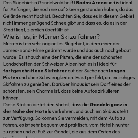
Das Skigebiet in Grindelwald heißt
Bodmi Arena
und ist ideal
für Anfänger, die noch nie auf Skiern gestanden haben, da das
Gelände recht flach ist. Beachten Sie, dass es in diesem Gebiet
nicht immer genügend Schnee gibt und dass es, da es in der
Stadt liegt, ziemlich überfüllt ist.
Wie ist es, in Mürren Ski zu fahren?
Mürren ist ein sehr originelles Skigebiet, in dem einer der
James-Bond-Filme gedreht wurde und das auch nachgebaut
wurde. Es ist auch eine der Pisten, die eine der schönsten
Landschaften der Schweizer Alpen hat, es ist ideal für
fortgeschrittene Skifahrer
auf der Suche nach
langen
Pisten
und ohne Schwierigkeiten. Es ist perfekt, um ein ruhiges
Skifahren zu genießen. Darüber hinaus ist sein Dorf eines der
schönsten, sein Charme ist, dass keine Autos zirkulieren
können.
Diese Station bietet den Vorteil, dass die
Gondeln ganz in
der Nähe der Hotels
verkehren, und auch ein Skibus steht
zur Verfügung. So können Sie vermeiden, mit dem Auto zu
fahren, es ist sehr bequem und praktisch, vom Hotel hinunter
zu gehen und zu Fuß zur Gondel, die aus dem Osten des