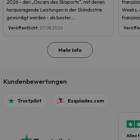
2026 - den „Oscars des Skisports“, mit denen
französ
herausragende Leistungen in der Skiindustrie
Weeks, e
gewürdigt werden - als bester
französi
Skiurlaubveranstalter der Welt nominiert.
Veröffentlicht:
07.08.2026
Veröffe
Stimmen Sie jetzt ab und helfen Sie uns, den
ersten Platz zu erreichen!
Mehr Info
Kundenbewertungen
Trustpilot
Esquiades.com
Alles 