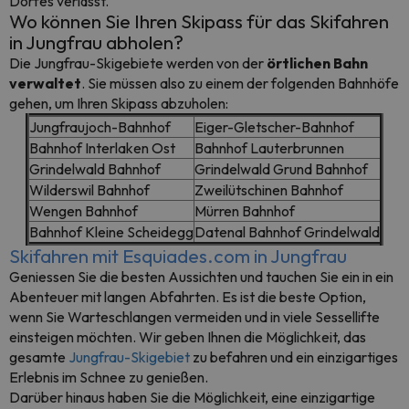
Dorfes verlässt.
Wo können Sie Ihren Skipass für das Skifahren
in Jungfrau abholen?
Die Jungfrau-Skigebiete werden von der
örtlichen Bahn
verwaltet
. Sie müssen also zu einem der folgenden Bahnhöfe
gehen, um Ihren Skipass abzuholen:
Jungfraujoch-Bahnhof
Eiger-Gletscher-Bahnhof
Bahnhof Interlaken Ost
Bahnhof Lauterbrunnen
Grindelwald Bahnhof
Grindelwald Grund Bahnhof
Wilderswil Bahnhof
Zweilütschinen Bahnhof
Wengen Bahnhof
Mürren Bahnhof
Bahnhof Kleine Scheidegg
Datenal Bahnhof Grindelwald
Skifahren mit Esquiades.com in Jungfrau
Geniessen Sie die besten Aussichten und tauchen Sie ein in ein
Abenteuer mit langen Abfahrten. Es ist die beste Option,
wenn Sie Warteschlangen vermeiden und in viele Sessellifte
einsteigen möchten. Wir geben Ihnen die Möglichkeit, das
gesamte
Jungfrau-Skigebiet
zu befahren und ein einzigartiges
Erlebnis im Schnee zu genießen.
Darüber hinaus haben Sie die Möglichkeit, eine einzigartige