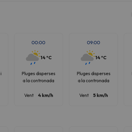
el nord. Quan trobi la seva brúixola torna.
00:00
09:00
14 ºC
14 ºC
i
Pluges disperses
Pluges disperses
s
a la contronada
a la contronada
Vent
4 km/h
Vent
5 km/h