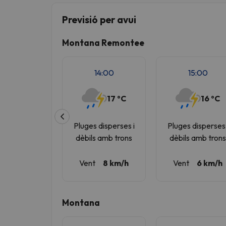
Previsió per avui
Vaja! Sembla que el nostre cercador ha perdut 
Montana Remontee
14:00
15:00
17 ºC
16 ºC
Pluges disperses i
Pluges disperses 
dèbils amb trons
dèbils amb tron
Vent
8 km/h
Vent
6 km/h
Montana