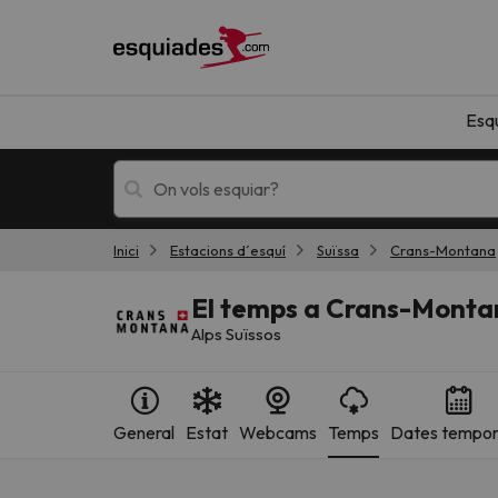
Esq
Inici
Estacions d´esquí
Suïssa
Crans-Montana
Esquí
Escapades
El temps a Crans-Monta
Alps Suïssos
General
Estat
Webcams
Temps
Dates tempo
!Vaja! No hem trobat resultats que coincideixi