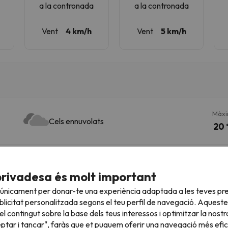
s
a la contronada
a la contronada
Vent
4 km/h
Vent
5 km/h
Màx
Cels ennuvolats
20 
Màx
privadesa és molt important
Cels clars
23 
 únicament per donar-te una experiència adaptada a les teves pre
licitat personalitzada segons el teu perfil de navegació. Aqueste
l contingut sobre la base dels teus interessos i optimitzar la nostr
Màx
eptar i tancar", faràs que et puguem oferir una navegació més eficie