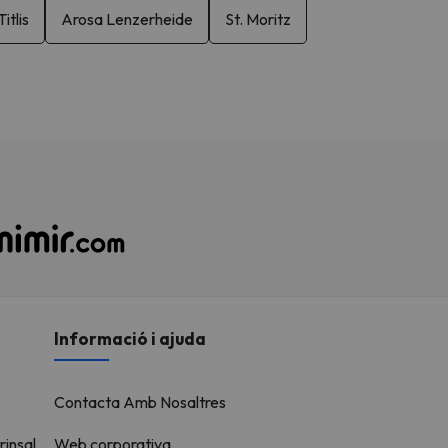
itlis
Arosa Lenzerheide
St. Moritz
Informació i ajuda
Contacta Amb Nosaltres
rinsal
Web corporativa