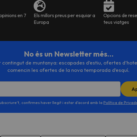
pinions en 7
Els millors preus per esquiar a
Opcions de reser
Europa
teus viatges
No és un Newsletter més…
or contingut de muntanya: escapades d’estiu, ofertes d’hote
comencin les ofertes de la nova temporada d’esquí.
A
ubscriure't, confirmes haver llegit i estar d'acord amb la
Política de Priva