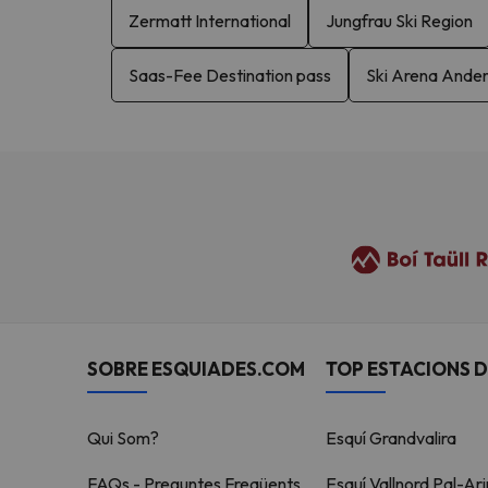
Zermatt International
Jungfrau Ski Region
Saas-Fee Destination pass
Ski Arena Ande
SOBRE ESQUIADES.COM
TOP ESTACIONS D
Qui Som?
Esquí Grandvalira
FAQs - Preguntes Freqüents
Esquí Vallnord Pal-Ari