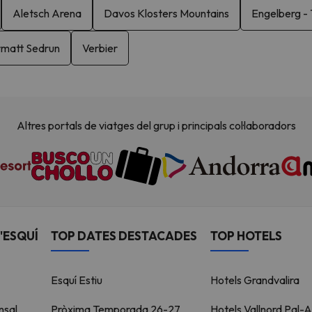
Aletsch Arena
Davos Klosters Mountains
Engelberg - T
rmatt Sedrun
Verbier
Altres portals de viatges del grup i principals col·laboradors
'ESQUÍ
TOP DATES DESTACADES
TOP HOTELS
Esquí Estiu
Hotels Grandvalira
nsal
Pròxima Temporada 26-27
Hotels Vallnord Pal-A