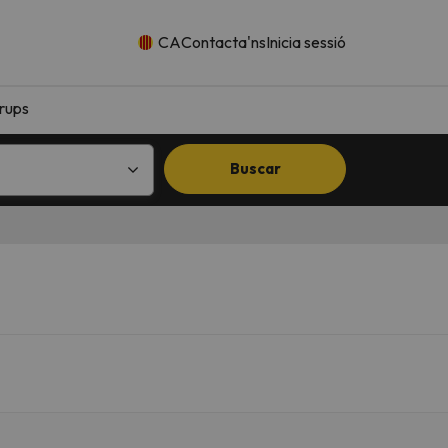
CA
Contacta'ns
Inicia sessió
rups
Buscar