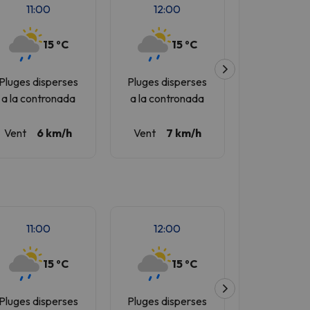
11:00
12:00
16:00
15 ºC
15 ºC
1
Pluges disperses
Pluges disperses
Pluges dis
a la contronada
a la contronada
a la contr
Vent
6 km/h
Vent
7 km/h
Vent
11 
11:00
12:00
16:00
15 ºC
15 ºC
1
Pluges disperses
Pluges disperses
Pluges dis