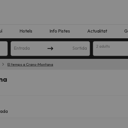
uí
Hotels
Info Pistes
Actualitat
G
2 adults
Entrada
Sortida
El temps a Crans-Montana
na
rada
n amb la teva cerca. Intenteu modificar la destinació.