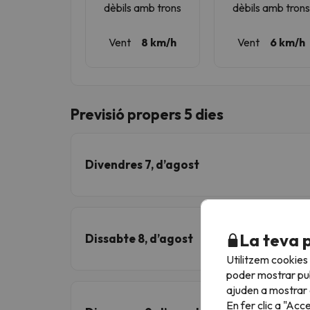
dèbils amb trons
dèbils amb tron
Vent
8 km/h
Vent
6 km/h
Previsió propers 5 dies
Divendres 7, d’agost
La teva 
Dissabte 8, d’agost
Utilitzem cookies
poder mostrar pub
ajuden a mostrar e
En fer clic a "Acc