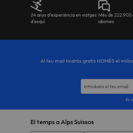
24 anys d'experiència en viatges
Més de 222.905 o
d'esquí
idiomes
Al teu mail tindràs gratis NOMÉS el mill
Introdueix el teu email
En s
El temps a Alps Suïssos