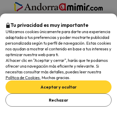
Tu privacidad es muy importante
SOBRE ESQUIADES.COM
Utilizamos cookies únicamente para darte una experiencia
adaptada a tus preferencias y poder mostrarte publicidad
personalizada según tu perfil de navegación. Estas cookies
¿Quiénes Somos?
nos ayudan a mostrar el contenido en base a tus intereses y
optimizar nuestra web para ti.
FAQs - Preguntas Frecuentes
Al hacer clic en "Aceptar y cerrar", harás que te podamos
ofrecer una navegación más eficiente y relevante. Si
Opiniones de Nuestros Clientes
necesitas consultar más detalles, puedes leer nuestra
Blog Esquiades.Com
Política de Cookies.
Muchas gracias.
Aceptar y ocultar
Esquiades.Com En Los Medios
Rechazar
TOP ESTACIONES DE ESQUÍ
Ver ofertas
Esquí en Tignes