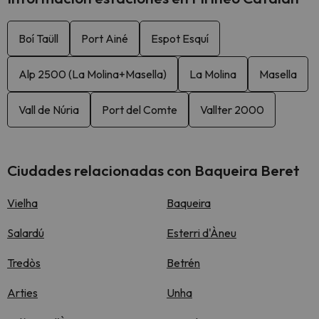
Boí Taüll
Port Ainé
Espot Esquí
Alp 2500 (La Molina+Masella)
La Molina
Masella
Vall de Núria
Port del Comte
Vallter 2000
Ciudades relacionadas con Baqueira Beret
Vielha
Baqueira
Salardú
Esterri d'Àneu
Tredòs
Betrén
Arties
Unha