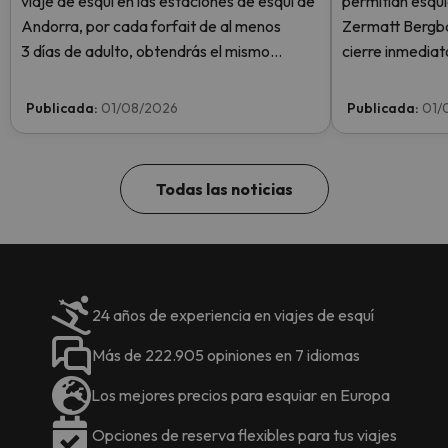
viaje de esquí en las estaciones de esquí de
permitían esqui
Andorra, por cada forfait de al menos
Zermatt Bergba
3 días de adulto, obtendrás el mismo
cierre inmediat
número de días de forfait para 1 niño
Plateau Rosa po
totalmente GRATIS. Entra e infórmate
sin llegar siquie
Publicada:
01/08/2026
Publicada:
01/
aquí.
semana.
Todas las noticias
24 años de experiencia en viajes de esquí
Más de 222.905 opiniones en 7 idiomas
Los mejores precios para esquiar en Europa
Opciones de reserva flexibles para tus viajes