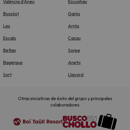
València d'Àneu
Escunhau
Bossòst
Garós
Les
Arròs
Escalo
Casau
Betlan
Sorpe
Bagergue
Aneto
Sort
Llavorsí
Otras iniciativas de éxito del grupo y principales
colaboradores