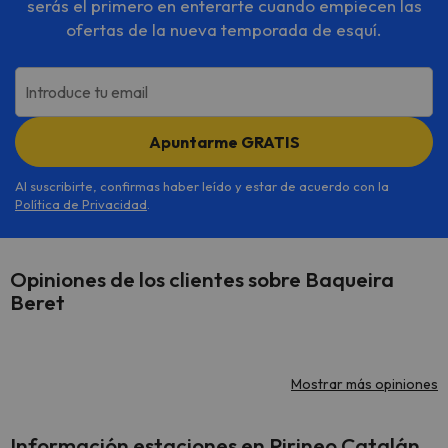
serás el primero en enterarte cuando empiecen las
ofertas de la nueva temporada de esquí.
Introduce tu email
Apuntarme GRATIS
Al suscribirte, confirmas haber leído y estar de acuerdo con la
Política de Privacidad
.
Opiniones de los clientes sobre Baqueira
Beret
Mostrar más opiniones
Información estaciones en Pirineo Catalán