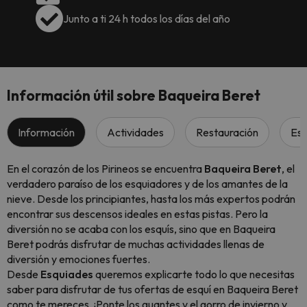
Junto a ti 24 h todos los días del año
Información útil sobre Baqueira Beret
Información
Actividades
Restauración
Esc
En el corazón de los Pirineos se encuentra
Baqueira Beret
, el
verdadero paraíso de los esquiadores y de los amantes de la
nieve. Desde los principiantes, hasta los más expertos podrán
encontrar sus descensos ideales en estas pistas. Pero la
diversión no se acaba con los esquís, sino que en Baqueira
Beret podrás disfrutar de muchas actividades llenas de
diversión y emociones fuertes.
Desde
Esquiades
queremos explicarte todo lo que necesitas
saber para disfrutar de tus ofertas de esquí en Baqueira Beret
como te mereces. ¡Ponte los guantes y el gorro de invierno y