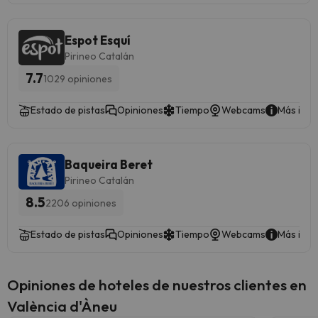
soltera ni fiestas similares.
Gestionado por un particular
Espot Esquí
Pirineo Catalán
7.7
1029 opiniones
Estado de pistas
Opiniones
Tiempo
Webcams
Más info
Baqueira Beret
Pirineo Catalán
8.5
2206 opiniones
Estado de pistas
Opiniones
Tiempo
Webcams
Más info
Opiniones de hoteles de nuestros clientes en
València d'Àneu