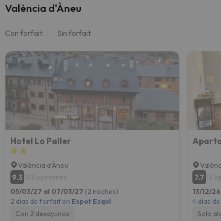
València d'Àneu
Con forfait
Sin forfait
Hotel Lo Paller
València d'Àneu
Valènc
9.3
7.7
213 opiniones
13 o
05/03/27 al 07/03/27
(2 noches)
13/12/26
2 días de forfait en
Espot Esquí
4 días de
Con 2 desayunos
Solo al