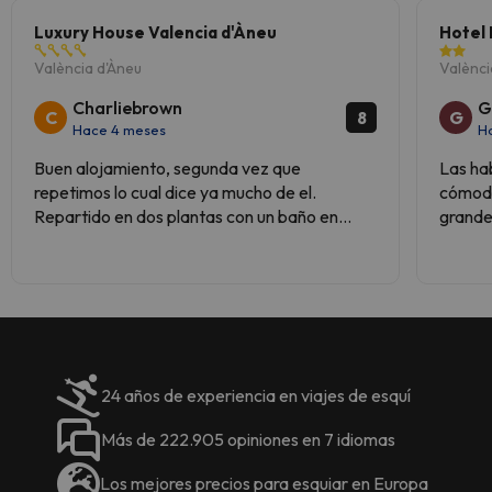
Luxury House Valencia d'Àneu
Hotel 
València d'Àneu
Valènci
Charliebrown
G
C
G
8
Hace 4 meses
H
Buen alojamiento, segunda vez que
Las ha
repetimos lo cual dice ya mucho de el.
cómoda
Repartido en dos plantas con un baño en
grande
cada una, mas que suficiente para 9
personas. Camas cómodas y acogedor.
Buena calefacción.
24 años de experiencia en viajes de esquí
Más de 222.905 opiniones en 7 idiomas
Los mejores precios para esquiar en Europa