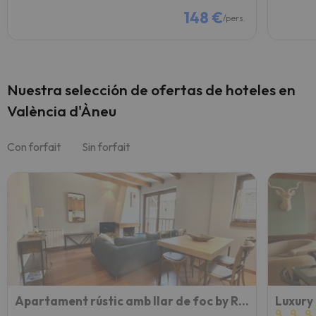
148 €
/pers.
Nuestra selección de ofertas de hoteles en
València d'Àneu
Con forfait
Sin forfait
Apartament rústic amb llar de foc by RURAL D'ÀNEU
Luxury