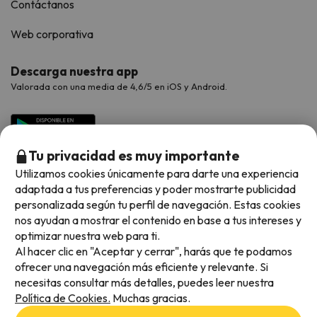
Contáctanos
Web corporativa
Descarga nuestra app
Valorada con una media de 4,6/5 en iOS y Android.
Tu privacidad es muy importante
Utilizamos cookies únicamente para darte una experiencia
adaptada a tus preferencias y poder mostrarte publicidad
personalizada según tu perfil de navegación. Estas cookies
nos ayudan a mostrar el contenido en base a tus intereses y
optimizar nuestra web para ti.
Métodos de pago disponibles
Al hacer clic en "Aceptar y cerrar", harás que te podamos
ofrecer una navegación más eficiente y relevante. Si
necesitas consultar más detalles, puedes leer nuestra
Política de Cookies.
Muchas gracias.