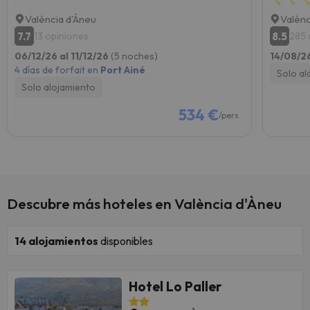
València d'Àneu
Valènc
7.7
8.5
13 opiniones
285 
06/12/26 al 11/12/26
(5 noches)
14/08/2
4 días de forfait en
Port Ainé
Solo al
Solo alojamiento
534 €
/pers.
Descubre más hoteles en València d'Àneu
14
alojamientos
disponibles
Hotel Lo Paller