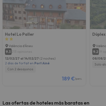
Hotel Lo Paller
València d'Àneu
Valènc
9.3
9.2
213 opiniones
19 o
12/02/27 al 14/02/27
(2 noches)
08/08/2
2 días de forfait en
Port Ainé
Solo al
Con 2 desayunos
189 €
/pers.
Las ofertas de hoteles más baratas en