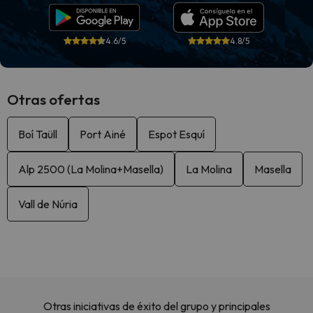
4.6/5
4.8/5
Otras ofertas
Boí Taüll
Port Ainé
Espot Esquí
Alp 2500 (La Molina+Masella)
La Molina
Masella
Vall de Núria
Otras iniciativas de éxito del grupo y principales