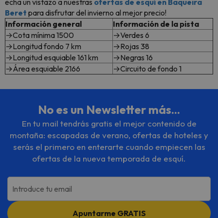
echa un vistazo a nuestras
ofertas de esquí en Baqueira
Beret
para disfrutar del invierno al mejor precio!
Información general
Información de la pista
→Cota mínima 1500
→Verdes 6
→Longitud fondo 7 km
→Rojas 38
→Longitud esquiable 161 km
→Negras 16
→Área esquiable 2166
→Circuito de fondo 1
No es un Newsletter más...
En tu mail tendrás gratis el mejor contenido de
montaña: escapadas de verano, ofertas de hoteles y
serás el primero en enterarte cuando empiecen las
ofertas de la nueva temporada de esquí.
Introduce tu email
Apuntarme GRATIS