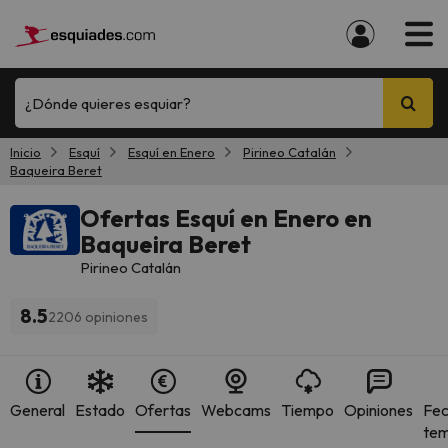
¿Dónde quieres esquiar?
Inicio
Esquí
Esquí en Enero
Pirineo Catalán
Baqueira Beret
Ofertas Esquí en Enero en
Baqueira Beret
Pirineo Catalán
8.5
2206 opiniones
General
Estado
Ofertas
Webcams
Tiempo
Opiniones
Fec
te