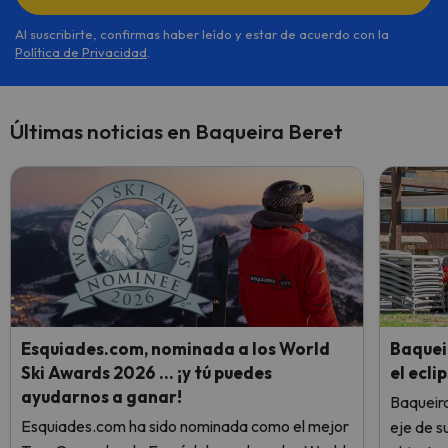
Al suscribirte, confirmas haber leído y estar de acuerdo con la
Política de Privacidad
.
Últimas noticias en Baqueira Beret
Esquiades.com, nominada a los World
Baquei
Ski Awards 2026 … ¡y tú puedes
el ecli
ayudarnos a ganar!
Baqueira
Esquiades.com ha sido nominada como el mejor
eje de s