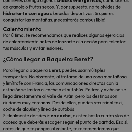
que lleves contigo algunos
snacks energéticos
, como barras
de granola o frutos secos. Y, por supuesto, no te olvides de
hidratarte con agua
o bebidas deportivas. Si quieres
conquistar las montañas, ¡necesitarás combustible!
Calentamiento
Por último, te recomendamos que realices algunos ejercicios
de calentamiento antes de lanzarte a la acción para calentar
tus músculos y evitar lesiones.
¿Cómo llegar a Baqueira Beret?
Para llegar a Baqueira Beret, puedes usar múltiples
transportes. No obstante, al tratarse de una zona montañosa
y limítrofe con Francia, las comunicaciones directas con la
estación se limitan al coche o el autobús. En tren y avión no se
llega directamente al Valle de Arán, pero los destinos son
ciudades muy cercanas. Desde ellas, puedes recurrir al taxi,
coche de alquiler y línea de autobús.
Si finalmente decides ir
en coche
, existen hasta cuatro vías de
acceso que deberás escoger según el punto de partida. Eso sí:
antes de que te pongas al volante, te recomendamos que