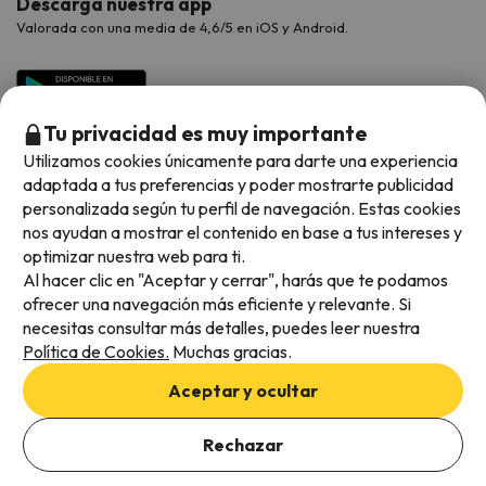
Descarga nuestra app
Valorada con una media de 4,6/5 en iOS y Android.
Tu privacidad es muy importante
Utilizamos cookies únicamente para darte una experiencia
adaptada a tus preferencias y poder mostrarte publicidad
personalizada según tu perfil de navegación. Estas cookies
nos ayudan a mostrar el contenido en base a tus intereses y
optimizar nuestra web para ti.
Métodos de pago disponibles
Al hacer clic en "Aceptar y cerrar", harás que te podamos
ofrecer una navegación más eficiente y relevante. Si
necesitas consultar más detalles, puedes leer nuestra
Política de Cookies.
Muchas gracias.
Condiciones generales
Aceptar y ocultar
Privacidad de datos
Política de cookies
Rechazar
Viajes para ti S.L.U. Copyright © Esquiades.com 2002-2026