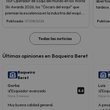
Tour Operador de Esquí del mundo en los World
abiertos
Ski Awards 2026, los “Óscars del esquí” que
tardeos 
premian la excelencia en la industria del esquí.
Lobató 
¡Vota ahora y ayúdanos a alcanzar la cima!
coincidi
Publicada:
07/08/2026
Publica
el eclips
Todas las noticias
Últimas opiniones en Baqueira Beret
Baqueira
Beret
Gorka
Luis
8.6
Esquiador avanzado
Esqu
Hace 3 meses
Hace 4
Muy buena calidad general.
A pesa