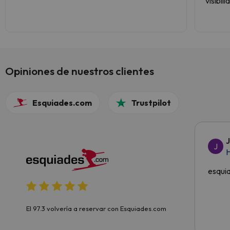
visibil
increíb
Opiniones de nuestros clientes
Esquiades.com
Trustpilot
J
H
esqui
El 97.3 volvería a reservar con Esquiades.com