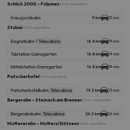
Schlick 2000 – Fulpmes
25 km esquiables
Kreuzjochbahn
9 km
15 min
Stubai
65 km esquiables
Eisgratbahn 1
Telecabina
16.8 km
19 min
Talstation Gamsgarten
16.8 km
19 min
Mittelstation Gamsgarten
16.8 km
19 min
Patscherkofel
19 km esquiables
Patscherkofelbahn
Telecabina
19.2 km
23 min
Bergeralm – Steinach am Brenner
29 km esquiables
Bergeralmbahn
Telecabina
26.3 km
26 min
Muttereralm – Mutters/Götzens
16 km esquiables