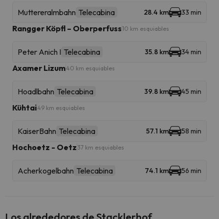
Muttereralmbahn
Telecabina
28.4 km
33 min
Rangger Köpfl – Oberperfuss
10 km esquiables
Peter Anich I
Telecabina
35.8 km
34 min
Axamer Lizum
40 km esquiables
Hoadlbahn
Telecabina
39.8 km
45 min
Kühtai
49 km esquiables
KaiserBahn
Telecabina
57.1 km
58 min
Hochoetz - Oetz
37 km esquiables
Acherkogelbahn
Telecabina
74.1 km
56 min
Los alrededores de Stacklerhof