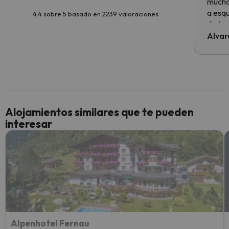
muchas
a esqu
4.4 sobre 5 basado en 2239 valoraciones
de tod
al cli
Alvar
he ten
culpa 
inmobi
y un t
cancel
cance
Alojamientos similares que te pueden
perfe
interesar
diner
Recom
vacaci
esquia
extra
yo.
Alpenhotel Fernau