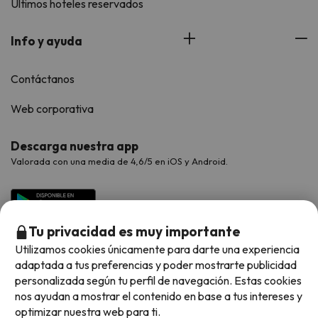
Últimos hoteles reservados
Info y ayuda
Contáctanos
Web corporativa
Descarga nuestra app
Valorada con una media de 4,6/5 en iOS y Android.
Tu privacidad es muy importante
Utilizamos cookies únicamente para darte una experiencia
adaptada a tus preferencias y poder mostrarte publicidad
personalizada según tu perfil de navegación. Estas cookies
nos ayudan a mostrar el contenido en base a tus intereses y
optimizar nuestra web para ti.
Métodos de pago disponibles