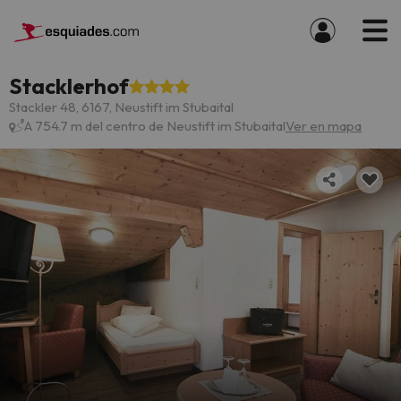
Stacklerhof
Stackler 48, 6167, Neustift im Stubaital
A 754.7 m del centro de Neustift im Stubaital
Ver en mapa