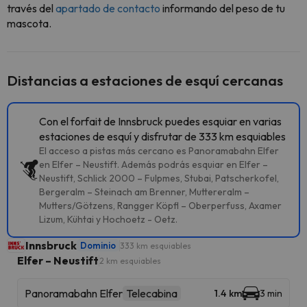
través del
apartado de contacto
informando del peso de tu
mascota.
Distancias a estaciones de esquí cercanas
Con el forfait de Innsbruck puedes esquiar en varias
estaciones de esquí y disfrutar de 333 km esquiables
El acceso a pistas más cercano es Panoramabahn Elfer
en Elfer – Neustift. Además podrás esquiar en Elfer –
Neustift, Schlick 2000 – Fulpmes, Stubai, Patscherkofel,
Bergeralm – Steinach am Brenner, Muttereralm –
Mutters/Götzens, Rangger Köpfl – Oberperfuss, Axamer
Lizum, Kühtai y Hochoetz - Oetz.
Innsbruck
Dominio
333 km esquiables
Elfer – Neustift
2 km esquiables
Panoramabahn Elfer
Telecabina
1.4 km
3 min