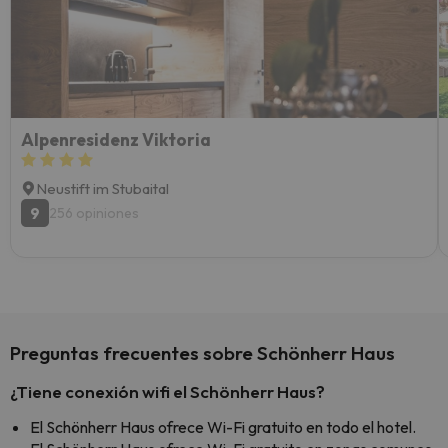
esquia
extra
yo.
Alpenresidenz Viktoria
Neustift im Stubaital
9
256 opiniones
Preguntas frecuentes sobre Schönherr Haus
¿Tiene conexión wifi el Schönherr Haus?
El Schönherr Haus ofrece Wi-Fi gratuito en todo el hotel.