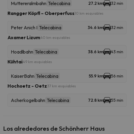
Muttereralmbahn
Telecabina
27.2 km
32 min
Rangger Köpfl – Oberperfuss
10 km esquiables
Peter Anich I
Telecabina
34.6 km
32 min
Axamer Lizum
40 km esquiables
Hoadlbahn
Telecabina
38.6 km
43 min
Kühtai
49 km esquiables
KaiserBahn
Telecabina
55.9 km
56 min
Hochoetz - Oetz
37 km esquiables
Acherkogelbahn
Telecabina
72.8 km
55 min
Los alrededores de Schönherr Haus