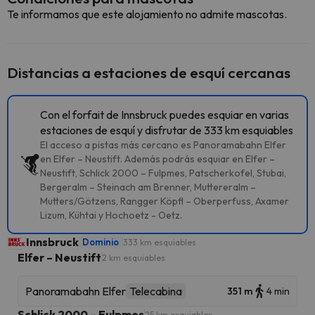
Te informamos que este alojamiento no admite mascotas.
Distancias a estaciones de esquí cercanas
Con el forfait de Innsbruck puedes esquiar en varias
estaciones de esquí y disfrutar de 333 km esquiables
El acceso a pistas más cercano es Panoramabahn Elfer
en Elfer – Neustift. Además podrás esquiar en Elfer –
Neustift, Schlick 2000 – Fulpmes, Patscherkofel, Stubai,
Bergeralm – Steinach am Brenner, Muttereralm –
Mutters/Götzens, Rangger Köpfl – Oberperfuss, Axamer
Lizum, Kühtai y Hochoetz - Oetz.
Innsbruck
Dominio
333 km esquiables
Elfer – Neustift
2 km esquiables
Panoramabahn Elfer
Telecabina
351 m
4 min
Schlick 2000 – Fulpmes
25 km esquiables