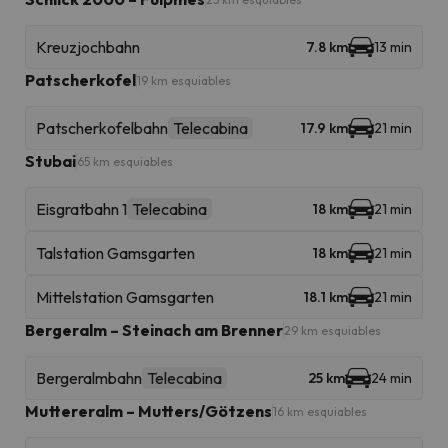
Kreuzjochbahn
7.8 km
13 min
Patscherkofel
19 km esquiables
Patscherkofelbahn
Telecabina
17.9 km
21 min
Stubai
65 km esquiables
Eisgratbahn 1
Telecabina
18 km
21 min
Talstation Gamsgarten
18 km
21 min
Mittelstation Gamsgarten
18.1 km
21 min
Bergeralm – Steinach am Brenner
29 km esquiables
Bergeralmbahn
Telecabina
25 km
24 min
Muttereralm – Mutters/Götzens
16 km esquiables