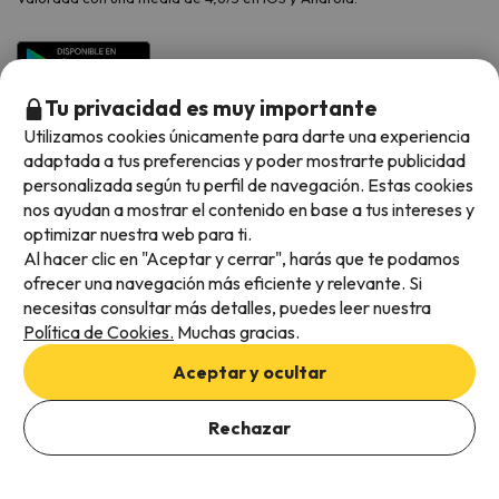
Tu privacidad es muy importante
Utilizamos cookies únicamente para darte una experiencia
adaptada a tus preferencias y poder mostrarte publicidad
personalizada según tu perfil de navegación. Estas cookies
nos ayudan a mostrar el contenido en base a tus intereses y
optimizar nuestra web para ti.
Métodos de pago disponibles
Al hacer clic en "Aceptar y cerrar", harás que te podamos
ofrecer una navegación más eficiente y relevante. Si
necesitas consultar más detalles, puedes leer nuestra
Política de Cookies.
Muchas gracias.
Condiciones generales
Aceptar y ocultar
Privacidad de datos
Añade las fechas para comprobar la disponibilidad
Política de cookies
Rechazar
Añadir fechas
Viajes para ti S.L.U. Copyright © Esquiades.com 2002-2026