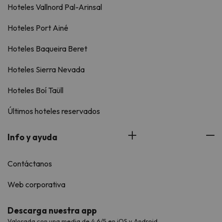
Hoteles Vallnord Pal-Arinsal
Hoteles Port Ainé
Hoteles Baqueira Beret
Hoteles Sierra Nevada
Hoteles Boí Taüll
Últimos hoteles reservados
Info y ayuda
Contáctanos
Web corporativa
Descarga nuestra app
Valorada con una media de 4,6/5 en iOS y Android.