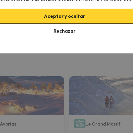
26 al 12/12/26
(7 noches)
05/12/26 al 12/12/26
(7 noches
de forfait en
Val Thorens +
6 días de forfait en
Val Thorens
Aceptar y ocultar
Orelle
alojamiento
Con 7 desayunos
Rechazar
453 €
1836 
/pers.
Avoriaz
Le Grand Massif