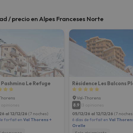
dad / precio en Alpes Franceses Norte
 Pashmina Le Refuge
Thorens
Val-Thorens
8.9
3 opiniones
13 opiniones
26 al 12/12/26
(7 noches)
05/12/26 al 12/12/26
(7 noches
de forfait en
Val Thorens +
6 días de forfait en
Val Thorens
Orelle
7 desayunos
Solo alojamiento