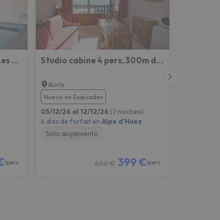
Résidence Vacancéole - Les Ecrins d'Auris
Studio cabine 4 pers, 300m des pistes, balcon, parking, animaux ok - Auris en Oisans - FR-1-297-25
Auris
Auris
8.8
258 op
Nuevo en Esquiades
)
12/12/26 al
05/12/26 al 12/12/26
(7 noches)
z
6 días de fo
6 días de forfait en
Alpe d'Huez
Solo aloj
Solo alojamiento
€
399 €
666 €
/pers.
/pers.