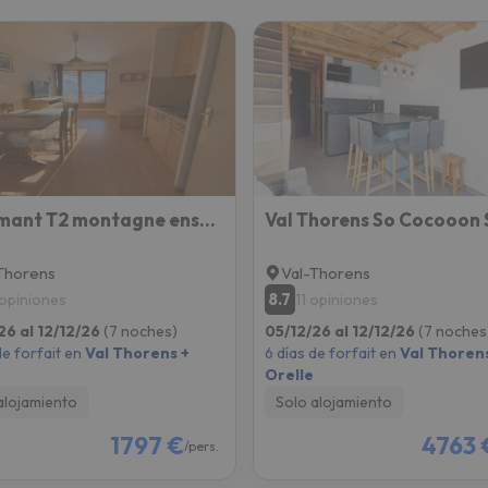
Charmant T2 montagne ensoleillé
Thorens
Val-Thorens
8.7
 opiniones
11 opiniones
26 al 12/12/26
(7 noches)
05/12/26 al 12/12/26
(7 noches
de forfait en
Val Thorens +
6 días de forfait en
Val Thorens
Orelle
alojamiento
Solo alojamiento
1797 €
4763 
/pers.