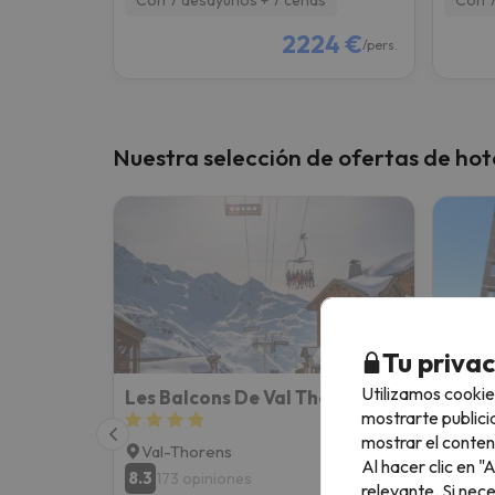
2224 €
/pers.
Nuestra selección de ofertas de hot
Tu priva
Utilizamos cookie
Les Balcons De Val Thorens
mostrarte publici
mostrar el conten
Val-Thorens
Val-
Al hacer clic en 
8.3
8
173 opiniones
4 
relevante. Si nec