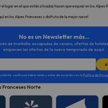
y el lugar en el que están situadas hacen que esquiar en los Alpes
í en los Alpes Franceses y disfruta de la mejor nieve!
No es un Newsletter más...
enido de montaña: escapadas de verano, ofertas de hotele
empiecen las ofertas de la nueva temporada de esquí.
A
scribirte, confirmas haber leído y estar de acuerdo con la
Política de Priva
s Franceses Norte