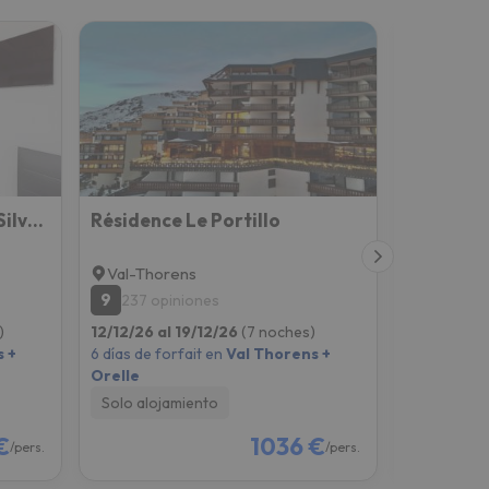
Val Thorens So Cocooon Silveralp 330
Résidence Le Portillo
Val-Thorens
Val-Thor
9
5.7
237 opiniones
13 opin
)
12/12/26 al 19/12/26
(7 noches)
12/12/26 al
 +
6 días de forfait en
Val Thorens +
6 días de fo
Orelle
Orelle
Solo alojamiento
Solo aloj
€
1036 €
/pers.
/pers.