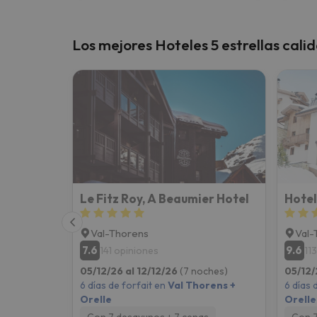
Los mejores Hoteles 5 estrellas cali
Le Fitz Roy, A Beaumier Hotel
Hotel
Val-Thorens
Val-
7.6
9.6
141 opiniones
11
05/12/26 al 12/12/26
(7 noches)
05/12/
6 días de forfait en
Val Thorens +
6 días 
Orelle
Orelle
Con 7 desayunos + 7 cenas
Con 