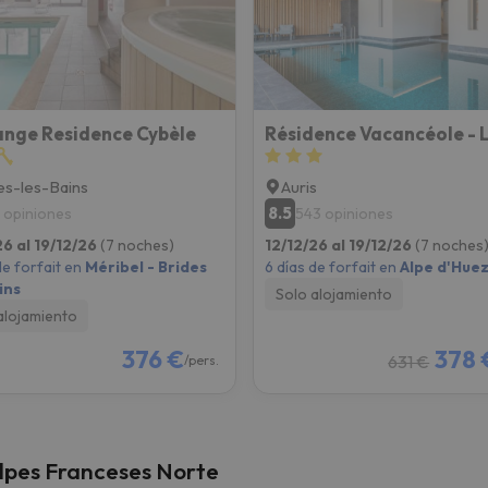
 el norte. En cuanto encuentre su brújula vuelve.
nge Residence Cybèle
es-les-Bains
Auris
8.5
 opiniones
543 opiniones
26 al 19/12/26
(7 noches)
12/12/26 al 19/12/26
(7 noches
de forfait en
Méribel - Brides
6 días de forfait en
Alpe d'Hue
ins
Solo alojamiento
alojamiento
376 €
378 
631 €
/pers.
Alpes Franceses Norte