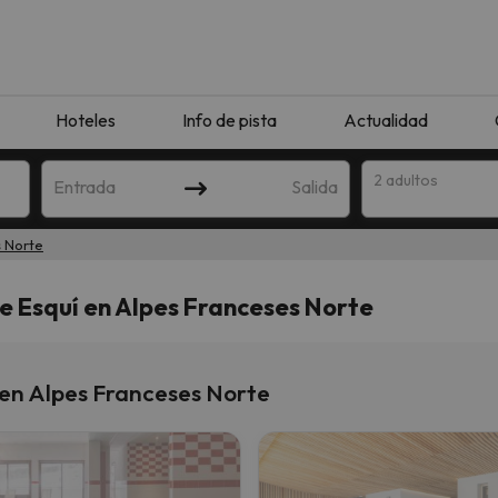
Hoteles
Info de pista
Actualidad
2 adultos
Entrada
Salida
 Norte
e Esquí en Alpes Franceses Norte
 en Alpes Franceses Norte
que coincida con tu búsqueda. Prueba a modificar el destino.