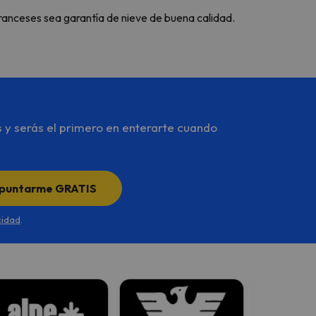
 franceses sea garantía de nieve de buena calidad.
s y serás el primero en enterarte cuando
puntarme GRATIS
cidad
.