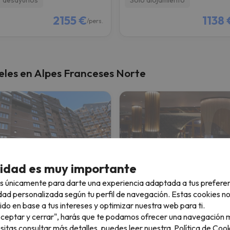
2155 €
1138 
/pers.
eles en Alpes Franceses Norte
cidad es muy importante
s únicamente para darte una experiencia adaptada a tus prefere
Apartamentos en Val Thorens Alpine Imm
Hotel Koh I Nor
dad personalizada según tu perfil de navegación. Estas cookies n
ido en base a tus intereses y optimizar nuestra web para ti.
Thorens
Val-Thorens
"Aceptar y cerrar", harás que te podamos ofrecer una navegación m
7.8
opiniones
220 opiniones
esitas consultar más detalles, puedes leer nuestra
Política de Cook