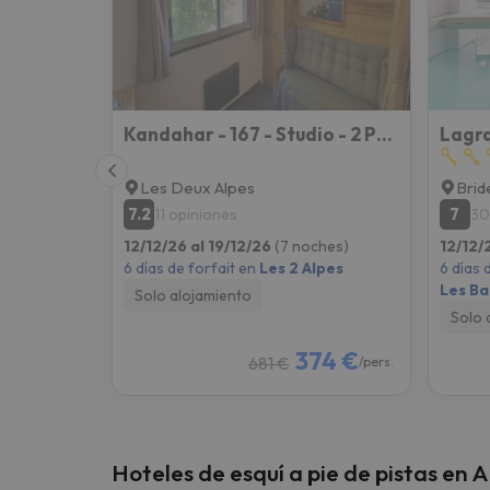
¡Vaya! Parece que nuestro buscador ha perdido
Kandahar - 167 - Studio - 2 Pers
Lagra
Les Deux Alpes
Brid
7.2
7
11 opiniones
30
12/12/26 al 19/12/26
(7 noches)
12/12/
6 días de forfait en
Les 2 Alpes
6 días 
Les Ba
Solo alojamiento
Solo 
374 €
681 €
/pers.
Hoteles de esquí a pie de pistas en 