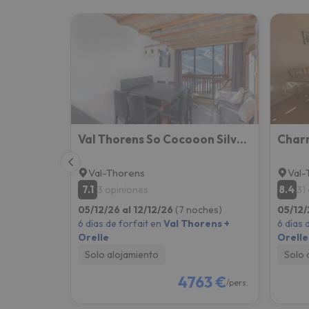
Val Thorens So Cocooon Silveralp 329
Val-Thorens
Val-
7.1
8.4
3 opiniones
31
05/12/26 al 12/12/26
(7 noches)
05/12/
6 días de forfait en
Val Thorens +
6 días 
Orelle
Orelle
Solo alojamiento
Solo 
4763 €
/pers.