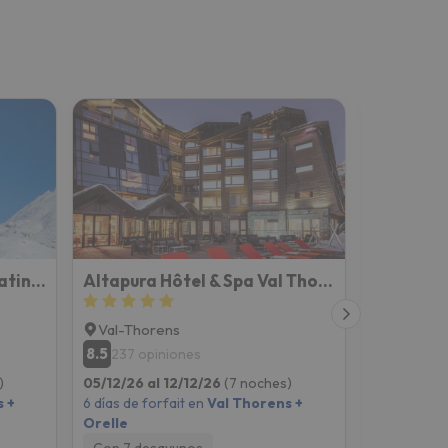
Résidence Les Balcons Platinium Val Thorens
Altapura Hôtel & Spa Val Thorens
Résidenc
Val-Thorens
Val-Thor
8.5
8.8
237 opiniones
73 opin
)
05/12/26 al 12/12/26
(7 noches)
12/12/26 al
 +
6 días de forfait en
Val Thorens +
6 días de fo
Orelle
Orelle
Con 7 desayunos
Solo aloj