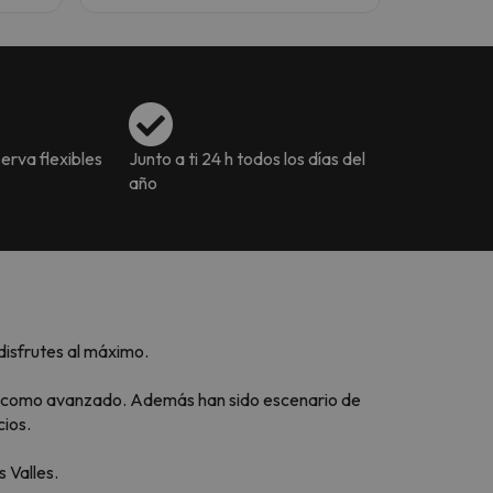
erva flexibles
Junto a ti 24 h todos los días del
año
disfrutes al máximo.
io, como avanzado. Además han sido escenario de
cios.
 Valles.