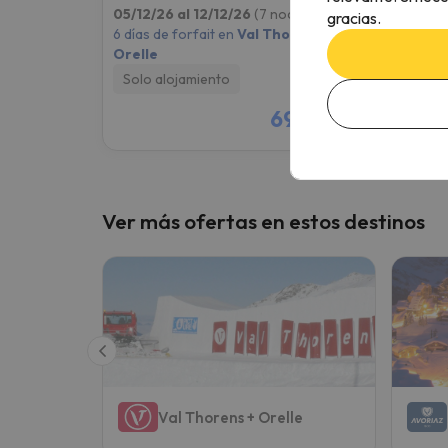
05/12/26 al 12/12/26
(7 noches)
05/12/
gracias.
6 días de forfait en
Val Thorens +
6 días 
Orelle
Orelle
Solo alojamiento
Solo 
695 €
/pers.
Ver más ofertas en estos destinos
Val Thorens + Orelle