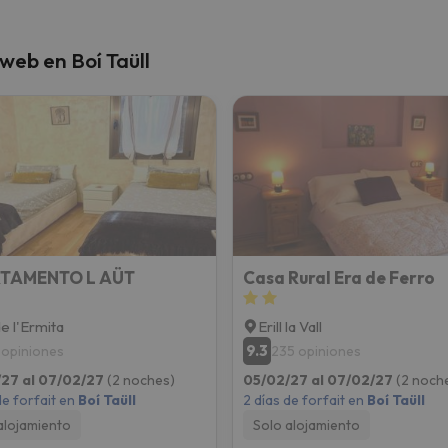
web en Boí Taüll
TAMENTO L AÜT
Casa Rural Era de Ferro
de l'Ermita
Erill la Vall
9.3
 opiniones
235 opiniones
27 al 07/02/27
(2 noches)
05/02/27 al 07/02/27
(2 noch
de forfait en
Boí Taüll
2 días de forfait en
Boí Taüll
alojamiento
Solo alojamiento