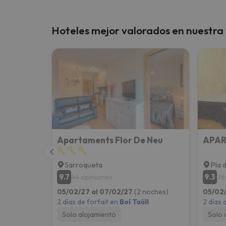
Hoteles mejor valorados en nuestra 
Apartaments Flor De Neu
APAR
Sarroqueta
Pla 
9.7
9.3
44 opiniones
78
05/02/27 al 07/02/27
(2 noches)
05/02/
2 días de forfait en
Boí Taüll
2 días 
Solo alojamiento
Solo 