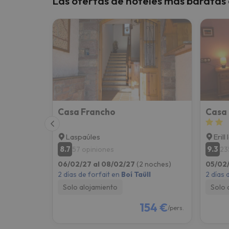
Las ofertas de hoteles más baratas e
¡Vaya! Parece que nuestro buscador ha perdido
Casa Francho
Casa 
Laspaúles
Erill 
8.7
9.3
57 opiniones
23
06/02/27 al 08/02/27
(2 noches)
05/02/
2 días de forfait en
Boí Taüll
2 días 
Solo alojamiento
Solo 
154 €
/pers.