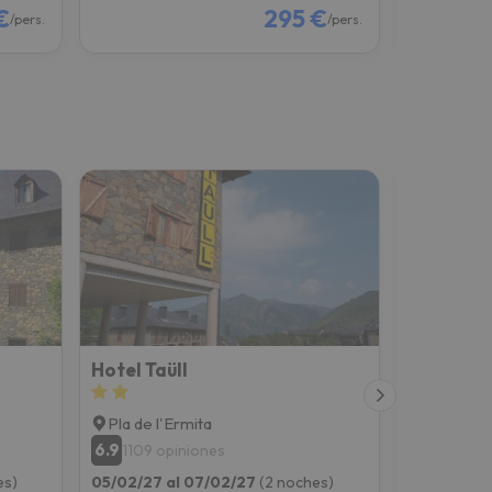
€
295 €
/pers.
/pers.
Hotel Taüll
Hotel Snö
Pla de l'Ermita
Pla de l'
6.9
8.2
1109 opiniones
640 op
es)
05/02/27 al 07/02/27
(2 noches)
05/02/27 