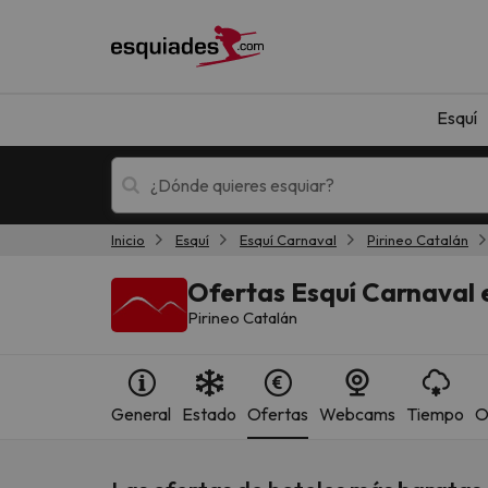
Esquí
Inicio
Esquí
Esquí Carnaval
Pirineo Catalán
Esquí
Escapadas
Ofertas Esquí Carnaval e
Pirineo Catalán
General
Estado
Ofertas
Webcams
Tiempo
O
¡Vaya! No hemos encontrado ningún resultado 