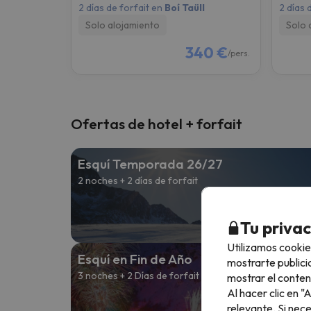
2 días de forfait en
Boí Taüll
2 días 
Solo alojamiento
Solo 
340 €
/pers.
Ofertas de hotel + forfait
Esquí Temporada 26/27
2 noches + 2 días de forfait
Desd
154 
Tu priva
Utilizamos cookie
Esquí en Fin de Año
mostrarte publici
3 noches + 2 Días de forfait
mostrar el conten
Al hacer clic en 
Desd
relevante. Si nec