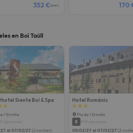
352 €
170 
/pers.
les en Boí Taüll
hotel Siente Boí & Spa
Hotel Romànic
de l'Ermita
Pla de l'Ermita
8
81 opiniones
949 opiniones
27 al 07/02/27
(2 noches)
05/02/27 al 07/02/27
(2 noch