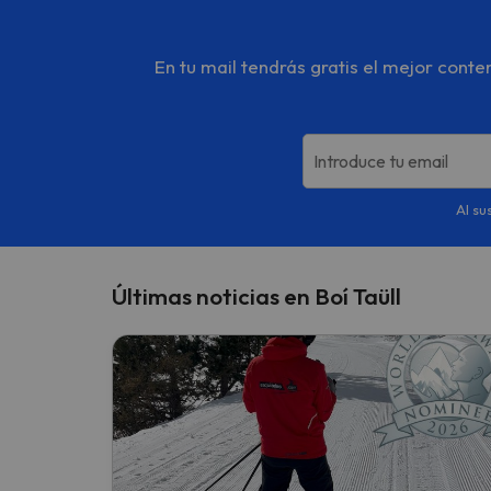
En tu mail tendrás gratis el mejor cont
Introduce tu email
Al su
Últimas noticias en Boí Taüll