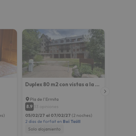
Duplex 80 m2 con vistas a la montaña
Mirador 
Pla de l'Ermita
Pla de l'
8.9
9.5
33 opiniones
17 opin
es)
05/02/27 al 07/02/27
(2 noches)
05/02/27 
2 días de forfait en
Boí Taüll
2 días de fo
Solo alojamiento
Solo aloj