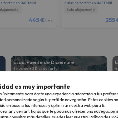
de forfait en
Boí Taüll
2 días de forfait en
Boí Taüll
alojamiento
Solo alojamiento
445 €
255 
/pers.
Esquí Puente de Diciembre
E
3 noches + 2 Días de forfait
4
e
Desde
€
197 €
cidad es muy importante
s únicamente para darte una experiencia adaptada a tus prefere
Esquí en Reyes
E
dad personalizada según tu perfil de navegación. Estas cookies n
4 noches + 3 Días de forfait
2
ido en base a tus intereses y optimizar nuestra web para ti.
"Aceptar y cerrar", harás que te podamos ofrecer una navegación m
e
Desde
esitas consultar más detalles, puedes leer nuestra
Política de Cook