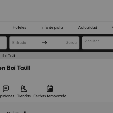
Hoteles
Info de pista
Actualidad
2 adultos
Entrada
Salida
Boí Taüll
n Boí Taüll
piniones
Tiendas
Fechas temporada
que coincida con tu búsqueda. Prueba a modificar el destino.