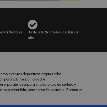
erva flexibles
Junto a ti 24 h todos los días del
año
, como eventos deportivos organizados
ión para adultos por la noche.
en el paraje ideal para una estancia de cultura y
 carnaval divertido, pero también apacible. Parece un