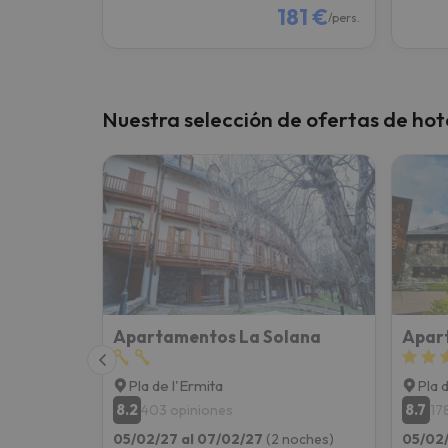
181 €
/pers.
Nuestra selección de ofertas de hote
Apartamentos La Solana
Apart
Pla de l'Ermita
Pla 
8.2
8.7
403 opiniones
17
05/02/27 al 07/02/27
(2 noches)
05/02/