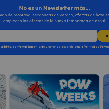
No es un Newsletter más...
enido de montaña: escapadas de verano, ofertas de hotele
empiecen las ofertas de la nueva temporada de esquí.
A
scribirte, confirmas haber leído y estar de acuerdo con la
Política de Priva