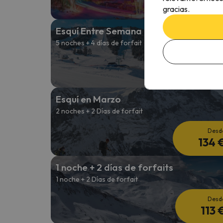
256 
gracias.
Esquí Entre Semana
5 noches + 4 días de forfait
Desd
335 
Esquí en Marzo
2 noches + 2 Días de forfait
Desd
134 
1 noche + 2 días de forfaits
1 noche + 2 Días de forfait
Desd
113 