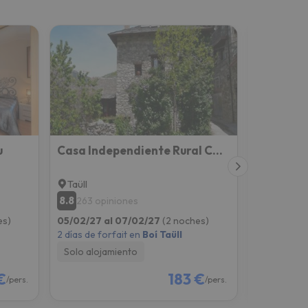
u
Casa Independiente Rural Ca de Corral
Benvingu
Taüll
El Pont d
8.8
8.6
263 opiniones
112 opi
es)
05/02/27 al 07/02/27
(2 noches)
05/02/27 
2 días de forfait en
Boí Taüll
2 días de fo
Solo alojamiento
Solo aloj
€
183 €
/pers.
/pers.