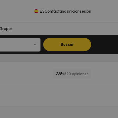
ES
Contáctanos
Iniciar sesión
Grupos
Buscar
7.9
4820 opiniones