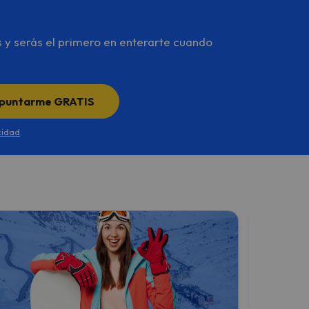
s y serás el primero en enterarte cuando
puntarme GRATIS
cidad
.