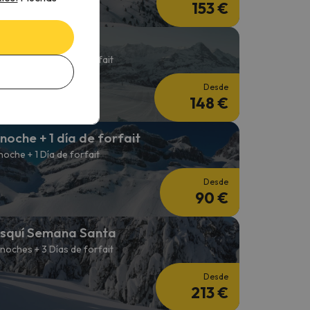
153 €
squí en Febrero
 noches + 2 Días de forfait
Desde
148 €
 noche + 1 día de forfait
 noche + 1 Día de forfait
Desde
90 €
squí Semana Santa
 noches + 3 Días de forfait
Desde
213 €