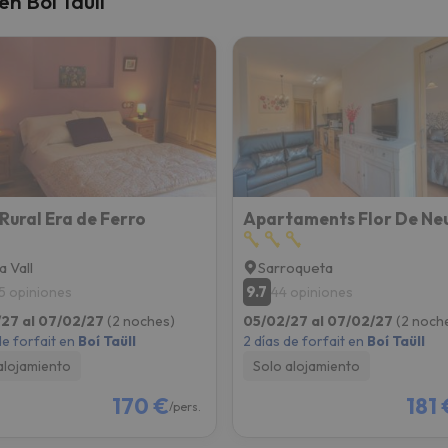
n Boí Taüll
 el norte. En cuanto encuentre su brújula vuelve.
Rural Era de Ferro
Apartaments Flor De Ne
la Vall
Sarroqueta
9.7
5 opiniones
44 opiniones
27 al 07/02/27
(2 noches)
05/02/27 al 07/02/27
(2 noch
de forfait en
Boí Taüll
2 días de forfait en
Boí Taüll
alojamiento
Solo alojamiento
170 €
181 
/pers.