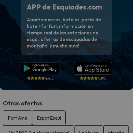
APP de Esquiades.com
Apartamentos, hoteles, packs de
hotel+forfait, información en
tiempo real de las estaciones de
esquí, ofertas de escapadas de
montaña ¡y mucho más!
4.6/5
4.8/5
Otras ofertas
Port Ainé
Espot Esquí
Alp 2500 (La Molina+Masella)
La Molina
Masella