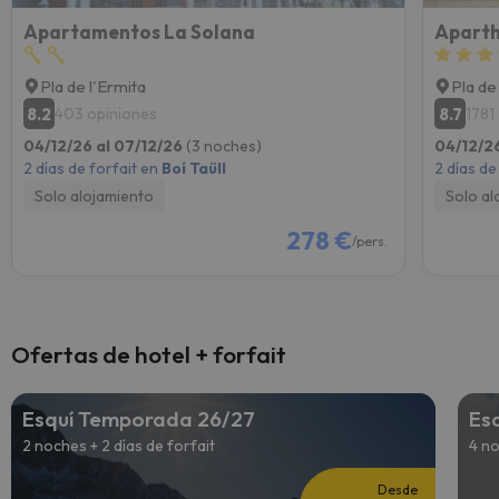
Apartamentos La Solana
Aparth
Pla de l'Ermita
Pla de
8.2
8.7
403 opiniones
1781
04/12/26 al 07/12/26
(3 noches)
04/12/2
2 días de forfait en
Boí Taüll
2 días de
Solo alojamiento
Solo al
278 €
/pers.
Ofertas de hotel + forfait
Esquí Temporada 26/27
Es
2 noches + 2 días de forfait
4 no
Desde