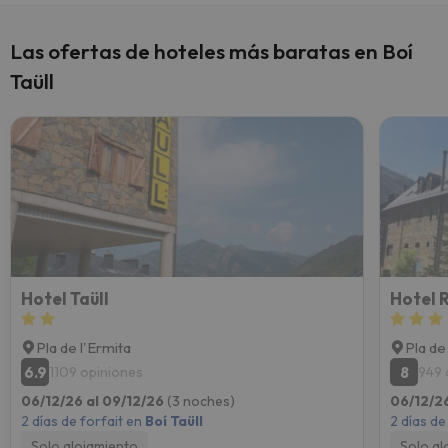
Las ofertas de hoteles más baratas en Boí
Taüll
Hotel Taüll
Hotel 
Pla de l'Ermita
Pla de
6.9
8
1109 opiniones
949 
06/12/26 al 09/12/26
(3 noches)
06/12/2
2 días de forfait en
Boí Taüll
2 días de
Solo alojamiento
Solo al