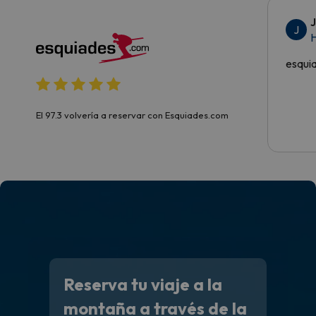
J
H
esqui
El 97.3 volvería a reservar con Esquiades.com
Reserva tu viaje a la
montaña a través de la