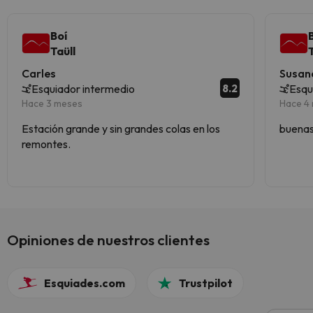
Boí
Taüll
Carles
Susan
8.2
Esquiador intermedio
Esqu
Hace 3 meses
Hace 4
Estación grande y sin grandes colas en los
buenas
remontes.
Opiniones de nuestros clientes
Esquiades.com
Trustpilot