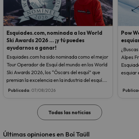
Esquiades.com, nominada a los World
Pow We
Ski Awards 2026 … ¡y tú puedes
esquiar
ayudarnos a ganar!
¿Buscas 
Esquiades.com ha sido nominada como el mejor
Alpes F
Tour Operador de Esquí del mundo en los World
Esquiade
Ski Awards 2026, los “Óscars del esquí” que
esquiar 
premian la excelencia en la industria del esquí.
¡Vota ahora y ayúdanos a alcanzar la cima!
Publicada:
07/08/2026
Publica
Todas las noticias
Últimas opiniones en Boí Taüll