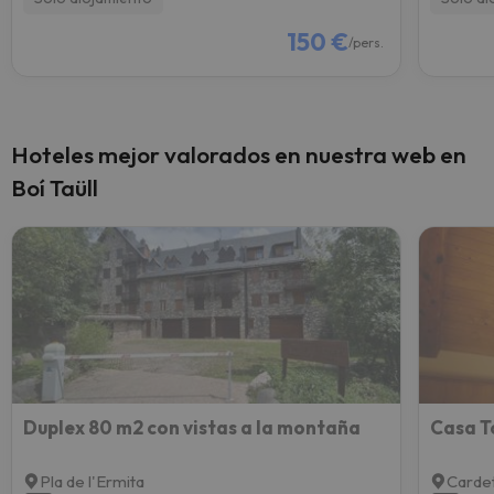
150 €
/pers.
Hoteles mejor valorados en nuestra web en
Boí Taüll
Duplex 80 m2 con vistas a la montaña
Casa T
Pla de l'Ermita
Carde