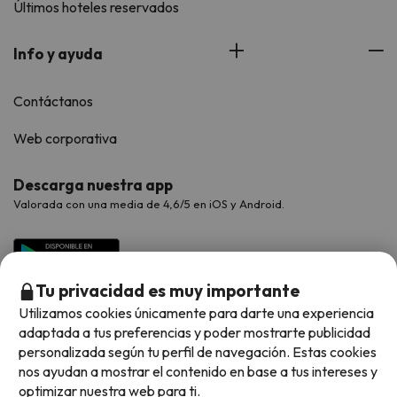
Últimos hoteles reservados
Info y ayuda
Contáctanos
Web corporativa
Descarga nuestra app
Valorada con una media de 4,6/5 en iOS y Android.
Tu privacidad es muy importante
Utilizamos cookies únicamente para darte una experiencia
adaptada a tus preferencias y poder mostrarte publicidad
personalizada según tu perfil de navegación. Estas cookies
nos ayudan a mostrar el contenido en base a tus intereses y
optimizar nuestra web para ti.
Métodos de pago disponibles