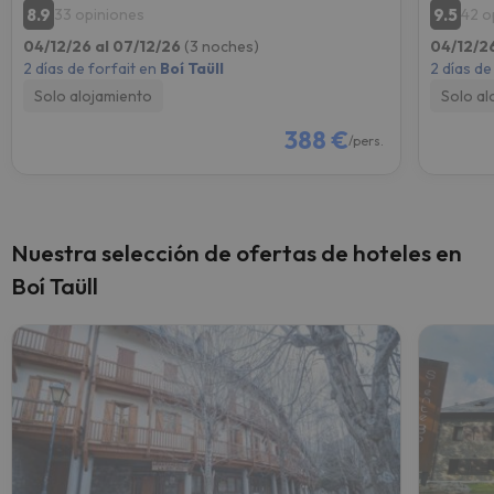
8.9
9.5
33 opiniones
42 o
04/12/26 al 07/12/26
(3 noches)
04/12/2
2 días de forfait en
Boí Taüll
2 días de
Solo alojamiento
Solo al
388 €
/pers.
Nuestra selección de ofertas de hoteles en
Boí Taüll