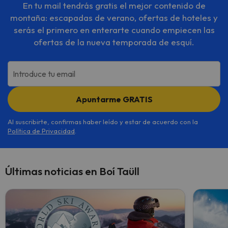
En tu mail tendrás gratis el mejor contenido de
montaña: escapadas de verano, ofertas de hoteles y
serás el primero en enterarte cuando empiecen las
ofertas de la nueva temporada de esquí.
Introduce tu email
Apuntarme GRATIS
Al suscribirte, confirmas haber leído y estar de acuerdo con la
Política de Privacidad
.
Últimas noticias en Boí Taüll