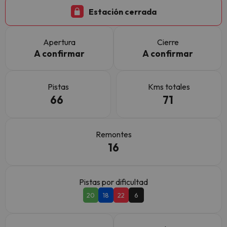
Estación cerrada
Apertura
Cierre
A confirmar
A confirmar
Pistas
Kms totales
66
71
Remontes
16
Pistas por dificultad
20
18
22
6