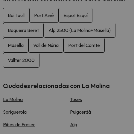
Boí Taüll
Port Ainé
Espot Esquí
Baqueira Beret
Alp 2500 (La Molina+Masella)
Masella
Vall de Núria
Port del Comte
Vallter 2000
Ciudades relacionadas con La Molina
La Molina
Toses
Soriguerola
Puigcerdà
Ribes de Freser
Alp