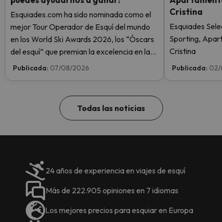
Cristina
Esquiades.com ha sido nominada como el
Esquiades Sele
mejor Tour Operador de Esquí del mundo
Sporting, Apar
en los World Ski Awards 2026, los “Óscars
Cristina
del esquí” que premian la excelencia en la
industria del esquí. ¡Vota ahora y ayúdanos
Publicada:
07/08/2026
Publicada:
02/
a alcanzar la cima!
Todas las noticias
24 años de experiencia en viajes de esquí
Más de 222.905 opiniones en 7 idiomas
Los mejores precios para esquiar en Europa