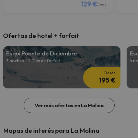
129 €
/pers.
Ofertas de hotel + forfait
Esquí Puente de Diciembre
Es
3 noches + 2 Días de forfait
4 no
Desde
195 €
Ver más ofertas en La Molina
Mapas de interés para La Molina