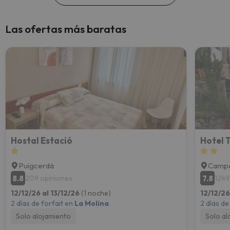
Las ofertas más baratas
Hostal Estació
Hotel 
Puigcerdà
Campe
8.8
7.8
209 opiniones
1249
12/12/26 al 13/12/26
(1 noche)
12/12/26
2 días de forfait en
La Molina
2 días de
Solo alojamiento
Solo al