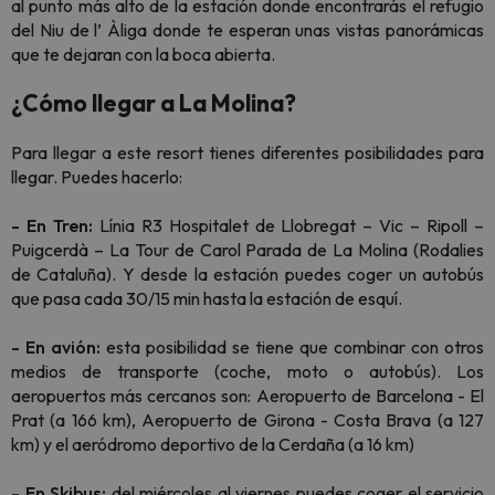
al punto más alto de la estación donde encontrarás el refugio
del Niu de l’ Àliga donde te esperan unas vistas panorámicas
que te dejaran con la boca abierta.
¿Cómo llegar a La Molina?
Para llegar a este resort tienes diferentes posibilidades para
llegar. Puedes hacerlo:
- En Tren:
Línia R3 Hospitalet de Llobregat – Vic – Ripoll –
Puigcerdà – La Tour de Carol Parada de La Molina (Rodalies
de Cataluña). Y desde la estación puedes coger un autobús
que pasa cada 30/15 min hasta la estación de esquí.
- En avión:
esta posibilidad se tiene que combinar con otros
medios de transporte (coche, moto o autobús). Los
aeropuertos más cercanos son: Aeropuerto de Barcelona - El
Prat (a 166 km), Aeropuerto de Girona - Costa Brava (a 127
km) y el aeródromo deportivo de la Cerdaña (a 16 km)
- En Skibus:
del miércoles al viernes puedes coger el servicio