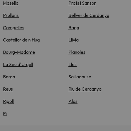
Masella
Prats i Sansor
Prullans
Bellver de Cerdanya
Campelles
Baga
Castellar de n'Hug
Llívia
Bourg-Madame
Planoles
La Seu d'Urgell
Lles
Berga
Saillagouse
Reus
Riu de Cerdanya
Ripoll
Alàs
Pi