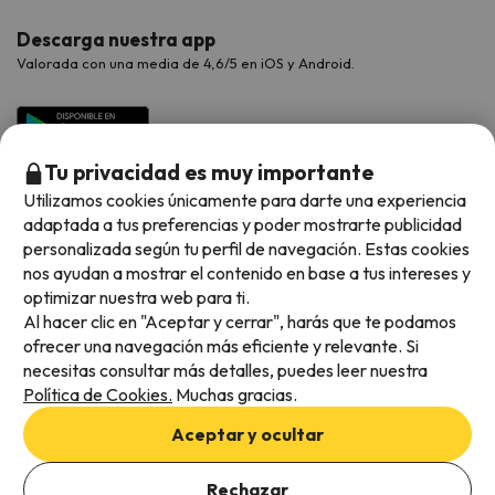
Descarga nuestra app
Valorada con una media de 4,6/5 en iOS y Android.
Tu privacidad es muy importante
Utilizamos cookies únicamente para darte una experiencia
adaptada a tus preferencias y poder mostrarte publicidad
personalizada según tu perfil de navegación. Estas cookies
nos ayudan a mostrar el contenido en base a tus intereses y
optimizar nuestra web para ti.
Métodos de pago disponibles
Al hacer clic en "Aceptar y cerrar", harás que te podamos
ofrecer una navegación más eficiente y relevante. Si
necesitas consultar más detalles, puedes leer nuestra
Política de Cookies.
Muchas gracias.
Condiciones generales
Aceptar y ocultar
Privacidad de datos
Política de cookies
Rechazar