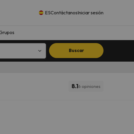
ES
Contáctanos
Iniciar sesión
Grupos
Buscar
8.1
6 opiniones