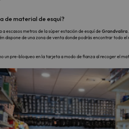
a de material de esquí?
 el norte. En cuanto encuentre su brújula vuelve.
a a escasos metros de la súper estación de esquí de
Grandvalira
én dispone de una zona de venta donde podrás encontrar todo el m
mo un pre-bloqueo en la tarjeta a modo de fianza al recoger el mat