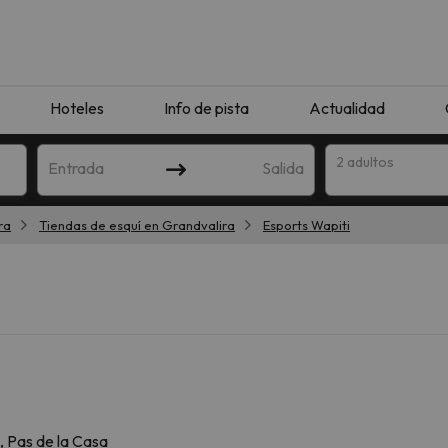
Hoteles
Info de pista
Actualidad
2 adultos
Entrada
Salida
ra
Tiendas de esquí en Grandvalira
Esports Wapiti
que coincida con tu búsqueda. Prueba a modificar el destino.
 Pas de la Casa