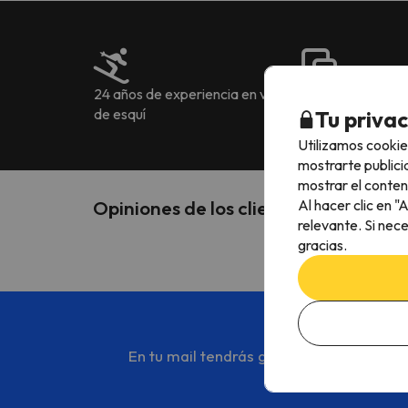
24 años de experiencia en viajes
Más de 222.905 o
de esquí
idiomas
Tu priva
Utilizamos cookie
mostrarte publici
mostrar el conten
Al hacer clic en 
Opiniones de los clientes sobre Espo
relevante. Si nec
gracias.
En tu mail tendrás gratis el mejor cont