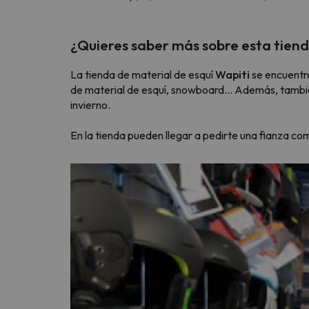
¿Quieres saber más sobre esta tiend
¡Vaya! Parece que nuestro buscador ha perdido
La tienda de material de esquí
Wapiti
se encuentr
de material de esquí, snowboard... Además, tambi
invierno.
En la tienda pueden llegar a pedirte una fianza co