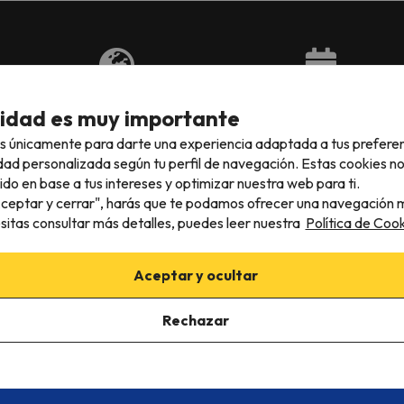
piniones en 7
Los mejores precios para esquiar
Opciones de res
en Europa
para tus viajes
cidad es muy importante
s únicamente para darte una experiencia adaptada a tus prefere
dad personalizada según tu perfil de navegación. Estas cookies n
ido en base a tus intereses y optimizar nuestra web para ti.
"Aceptar y cerrar", harás que te podamos ofrecer una navegación m
rts Wapiti
esitas consultar más detalles, puedes leer nuestra
Política de Cook
Aceptar y ocultar
Rechazar
No es un Newsletter más...
enido de montaña: escapadas de verano, ofertas de hotele
empiecen las ofertas de la nueva temporada de esquí.