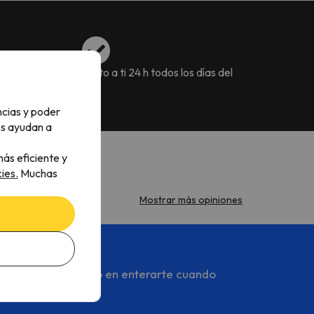
erva flexibles
Junto a ti 24 h todos los días del
año
ncias y poder
os ayudan a
ás eficiente y
ies.
Muchas
Mostrar más opiniones
s y serás el primero en enterarte cuando