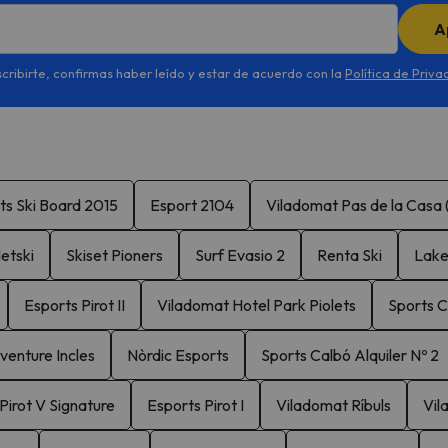
A
scribirte, confirmas haber leído y estar de acuerdo con la
Política de Priva
ts Ski Board 2015
Esport 2104
Viladomat Pas de la Casa (
etski
Skiset Pioners
Surf Evasio 2
Renta Ski
Lake
Esports Pirot II
Viladomat Hotel Park Piolets
Sports C
enture Incles
Nòrdic Esports
Sports Calbó Alquiler Nº 2
Pirot V Signature
Esports Pirot I
Viladomat Ríbuls
Vil