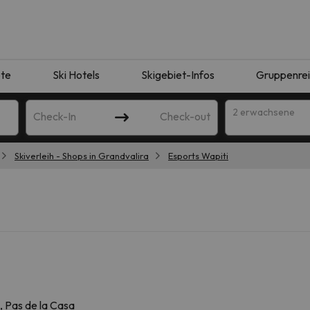
te
Ski Hotels
Skigebiet-Infos
Gruppenre
2 erwachsene
Check-In
Check-out
Skiverleih - Shops in Grandvalira
Esports Wapiti
ie Ihrer Suche entsprechen. Versuchen Sie, das Ziel zu ändern.
 Pas de la Casa