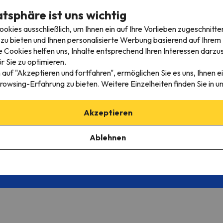
atsphäre ist uns wichtig
kies ausschließlich, um Ihnen ein auf Ihre Vorlieben zugeschnitte
Wapiti
zu bieten und Ihnen personalisierte Werbung basierend auf Ihrem P
 Cookies helfen uns, Inhalte entsprechend Ihren Interessen darzus
r Sie zu optimieren.
 auf "Akzeptieren und fortfahren", ermöglichen Sie es uns, Ihnen ei
rowsing-Erfahrung zu bieten. Weitere Einzelheiten finden Sie in u
Der perfekte Skiurlaub erwartet euch!
Akzeptieren
onatlichen Newsletter und erhalten Sie die absolut beste
Ablehnen
 Adresse ein
ere Mailingliste aufnehmen, bestätigen Sie, dass Sie die
Datenschutzrichtli