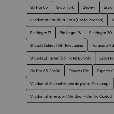
Ski Pas 83
Snow Torb
Zephyr
Espor
Viladomat Pas de la Casa (Costa Rodona)
N
Pic Negre 17
Pic Negre 18
Pic Negre 20
Shusski Soldeu (55) Telecabina
Horacero Adv
Shusski El Tarter (53) Hotel EuroSki
Esports 
Ski Pas 83 Canillo
Esports Elit
Esports C
Viladomat Solanelles (pie de pistas Funicamp)
Viladomat Intersport Outdoor - Centro Ciudad