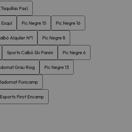
Taquillas Pas)
 Esquí
Pic Negre 15
Pic Negre 16
albó Alquiler Nº1
Pic Negre 8
Sports Calbó Ski Panini
Pic Negre 6
adomat Grau Roig
Pic Negre 13
iladomat Funicamp
Esports Pirot Encamp