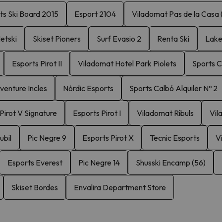
ts Ski Board 2015
Esport 2104
Viladomat Pas de la Casa (
etski
Skiset Pioners
Surf Evasio 2
Renta Ski
Lake
Esports Pirot II
Viladomat Hotel Park Piolets
Sports C
enture Incles
Nòrdic Esports
Sports Calbó Alquiler Nº 2
Pirot V Signature
Esports Pirot I
Viladomat Ríbuls
Vil
ubil
Pic Negre 9
Esports Pirot X
Tecnic Esports
V
Esports Everest
Pic Negre 14
Shusski Encamp (56)
Skiset Bordes
Envalira Department Store