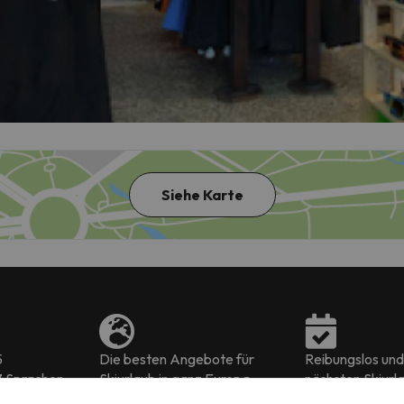
Siehe Karte
5
Die besten Angebote für
Reibungslos und 
7 Sprachen
Skiurlaub in ganz Europa
nächsten Skiurl