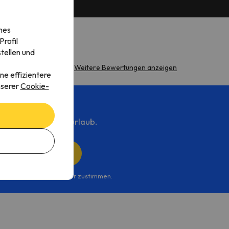
nes
rofil
tellen und
Weitere Bewertungen anzeigen
ne effizientere
nserer
Cookie-
n Angebote für Skiurlaub.
Jetzt anmelden!
nie
gelesen haben und ihr zustimmen.