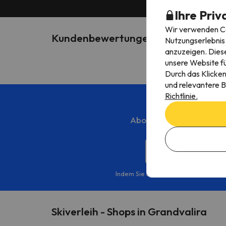
Ihre Priv
Wir verwenden Coo
Kundenbewertungen über: Esports 
Nutzungserlebnis 
anzuzeigen. Diese
unsere Website fü
Durch das Klicken
und relevantere B
Richtlinie.
Abonnieren Sie unseren m
Geben sie ihre E-Mail
Indem Sie Ihre E-Mail-Adresse in uns
Skiverleih - Shops in Grandvalira