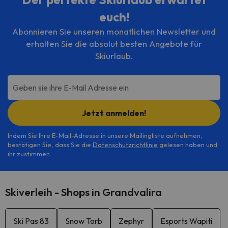
euch!
Abonnieren Sie unseren monatlichen Newsletter und
erhalten Sie die absolut besten Angebote für
Skiurlaub.
Geben sie ihre E-Mail Adresse ein
Jetzt anmelden!
Indem Sie Ihre E-Mail-Adresse in unsere Mailingliste aufnehmen,
bestätigen Sie, dass Sie die
Datenschutzrichtlinie
gelesen haben und
ihr zustimmen.
Skiverleih - Shops in Grandvalira
Ski Pas 83
Snow Torb
Zephyr
Esports Wapiti