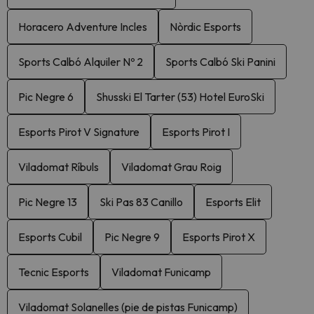
Horacero Adventure Incles
Nòrdic Esports
Sports Calbó Alquiler Nº 2
Sports Calbó Ski Panini
Pic Negre 6
Shusski El Tarter (53) Hotel EuroSki
Esports Pirot V Signature
Esports Pirot I
Viladomat Ríbuls
Viladomat Grau Roig
Pic Negre 13
Ski Pas 83 Canillo
Esports Elit
Esports Cubil
Pic Negre 9
Esports Pirot X
Tecnic Esports
Viladomat Funicamp
Viladomat Solanelles (pie de pistas Funicamp)