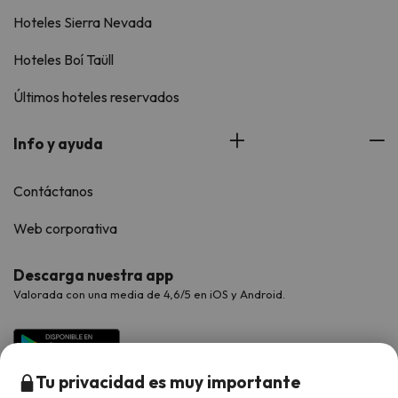
Hoteles Sierra Nevada
Hoteles Boí Taüll
Últimos hoteles reservados
Info y ayuda
Contáctanos
Web corporativa
Descarga nuestra app
Valorada con una media de 4,6/5 en iOS y Android.
Tu privacidad es muy importante