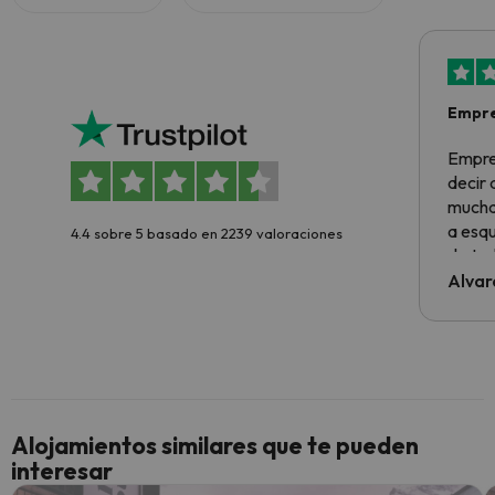
Empre
Empre
decir
muchas
a esqu
4.4 sobre 5 basado en 2239 valoraciones
de tod
al cli
Alvar
he ten
culpa 
inmobi
y un t
cancel
cance
Alojamientos similares que te pueden
perfe
interesar
diner