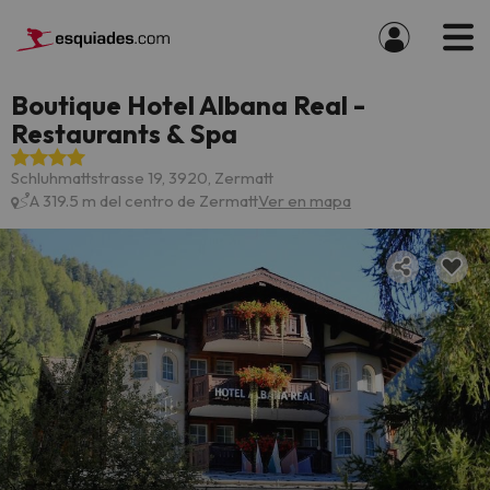
Boutique Hotel Albana Real -
Restaurants & Spa
Schluhmattstrasse 19, 3920, Zermatt
A 319.5 m del centro de Zermatt
Ver en mapa