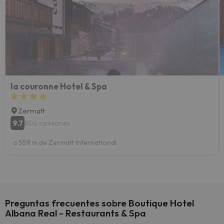
Recom
vacaci
esquia
extra
yo.
la couronne Hotel & Spa
Zermatt
9.7
806 opiniones
a 559 m de Zermatt International
Preguntas frecuentes sobre Boutique Hotel
Albana Real - Restaurants & Spa