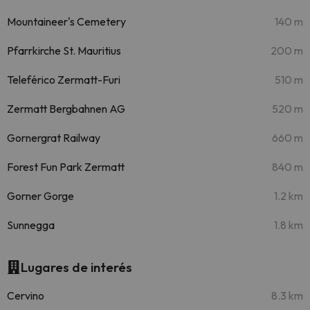
Mountaineer's Cemetery
140 m
Pfarrkirche St. Mauritius
200 m
Teleférico Zermatt-Furi
510 m
Zermatt Bergbahnen AG
520 m
Gornergrat Railway
660 m
Forest Fun Park Zermatt
840 m
Gorner Gorge
1.2 km
Sunnegga
1.8 km
Lugares de interés
Cervino
8.3 km