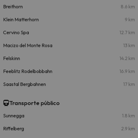
Breithorn
8.6 km
Klein Matterhorn
9 km
Cervino Spa
12.7 km
Macizo del Monte Rosa
13 km
Felskinn
14.2 km
Feeblitz Rodelbobbahn
16.9 km
Saastal Bergbahnen
17 km
Transporte público
Sunnegga
1.8 km
Riffelberg
2.9 km